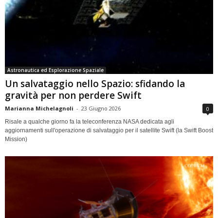
Astronautica ed Esplorazione Spaziale
Un salvataggio nello Spazio: sfidando la
gravità per non perdere Swift
Marianna Michelagnoli
-
23 Giugno 2026
0
Risale a qualche giorno fa la teleconferenza NASA dedicata agli
aggiornamenti sull'operazione di salvataggio per il satellite Swift (la Swift Boost
Mission)