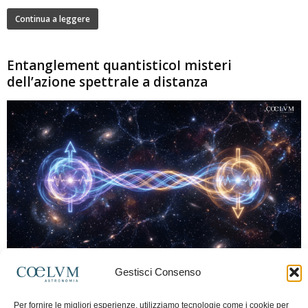
Continua a leggere
Entanglement quantisticoI misteri
dell’azione spettrale a distanza
280
Gestisci Consenso
Marco Lorrai
-
15 Giugno 2026
0
L'entanglement quantistico è uno dei fenomeni più sorprendenti della fisica
Per fornire le migliori esperienze, utilizziamo tecnologie come i cookie per
moderna: due particelle possono mostrare correlazioni che sembrano ignorare