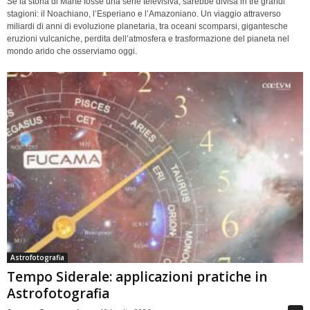
Se la storia di Marte fosse una serie televisiva, sarebbe divisa in tre grandi
stagioni: il Noachiano, l’Esperiano e l’Amazoniano. Un viaggio attraverso
miliardi di anni di evoluzione planetaria, tra oceani scomparsi, gigantesche
eruzioni vulcaniche, perdita dell’atmosfera e trasformazione del pianeta nel
mondo arido che osserviamo oggi.
Astrofotografia
Tempo Siderale: applicazioni pratiche in
Astrofotografia