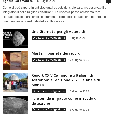
Agnese Caramanico
-
10 Luglio 2026
0
Come si può sapere in anticipo quali oggetti del cielo saranno osservabili o
fotografabili nelle migliori condizioni? La risposta passa attraverso l'ora
siderale locale e un semplice strumento, l'orologio siderale, che permette di
orientarsi tra le coordinate della volta celeste
Una Giornata per gli Asteroidi
Didattica e Divulgazione
3 Luglio 2026
Marte, il pianeta dei record
Didattica e Divulgazione
19 Giugno 2026
Report XXIV Campionati Italiani di
AstronomiaL'edizione 2026: la finale di
Monza...
Didattica e Divulgazione
16 Giugno 2026
I crateri da impatto come metodo di
datazione
Didattica e Divulgazione
12 Giugno 2026