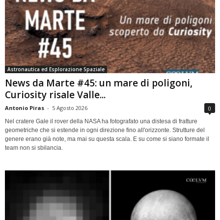
Astronautica ed Esplorazione Spaziale
News da Marte #45: un mare di poligoni,
Curiosity risale Valle...
Antonio Piras
-
5 Agosto 2026
0
Nel cratere Gale il rover della NASA ha fotografato una distesa di fratture
geometriche che si estende in ogni direzione fino all'orizzonte. Strutture del
genere erano già note, ma mai su questa scala. E su come si siano formate il
team non si sbilancia.