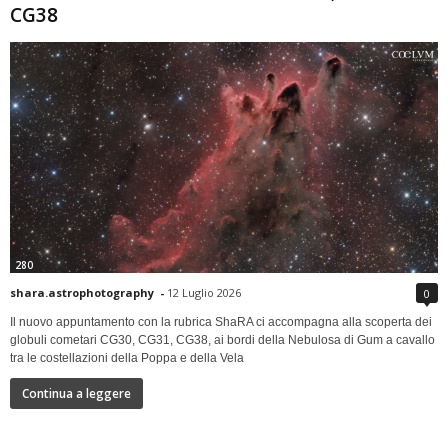
CG38
280
shara.astrophotography
-
12 Luglio 2026
0
Il nuovo appuntamento con la rubrica ShaRA ci accompagna alla scoperta dei
globuli cometari CG30, CG31, CG38, ai bordi della Nebulosa di Gum a cavallo
tra le costellazioni della Poppa e della Vela
Continua a leggere