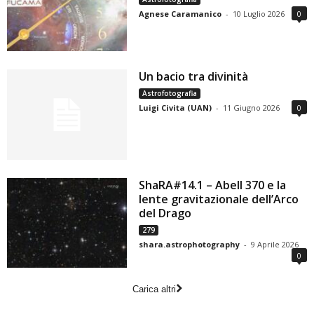
Agnese Caramanico
-
10 Luglio 2026
0
Un bacio tra divinità
Astrofotografia
Luigi Civita (UAN)
-
11 Giugno 2026
0
ShaRA#14.1 – Abell 370 e la
lente gravitazionale dell’Arco
del Drago
279
shara.astrophotography
-
9 Aprile 2026
0
Carica altri