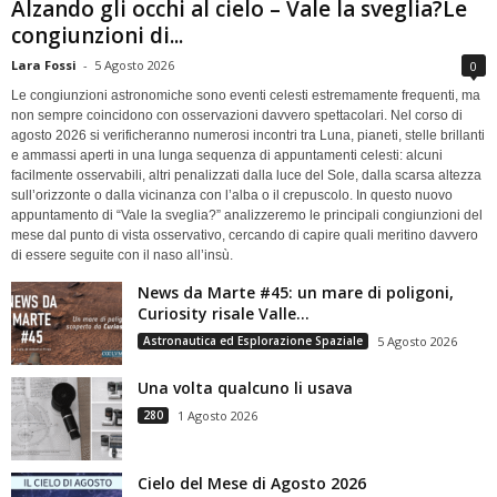
Alzando gli occhi al cielo – Vale la sveglia?Le
congiunzioni di...
Lara Fossi
-
5 Agosto 2026
0
Le congiunzioni astronomiche sono eventi celesti estremamente frequenti, ma
non sempre coincidono con osservazioni davvero spettacolari. Nel corso di
agosto 2026 si verificheranno numerosi incontri tra Luna, pianeti, stelle brillanti
e ammassi aperti in una lunga sequenza di appuntamenti celesti: alcuni
facilmente osservabili, altri penalizzati dalla luce del Sole, dalla scarsa altezza
sull’orizzonte o dalla vicinanza con l’alba o il crepuscolo. In questo nuovo
appuntamento di “Vale la sveglia?” analizzeremo le principali congiunzioni del
mese dal punto di vista osservativo, cercando di capire quali meritino davvero
di essere seguite con il naso all’insù.
News da Marte #45: un mare di poligoni,
Curiosity risale Valle...
Astronautica ed Esplorazione Spaziale
5 Agosto 2026
Una volta qualcuno li usava
280
1 Agosto 2026
Cielo del Mese di Agosto 2026