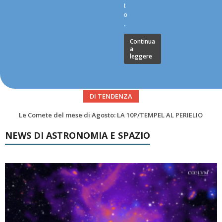
t
o
.
Continua
a
leggere
DI TENDENZA
Asteroidi del mese Agosto 2026
NEWS DI ASTRONOMIA E SPAZIO