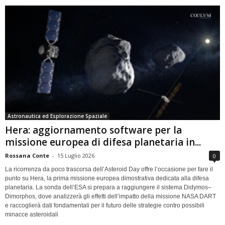
Astronautica ed Esplorazione Spaziale
Hera: aggiornamento software per la
missione europea di difesa planetaria in...
Rossana Conte
-
15 Luglio 2026
0
La ricorrenza da poco trascorsa dell’Asteroid Day offre l’occasione per fare il
punto su Hera, la prima missione europea dimostrativa dedicata alla difesa
planetaria. La sonda dell’ESA si prepara a raggiungere il sistema Didymos–
Dimorphos, dove analizzerà gli effetti dell’impatto della missione NASA DART
e raccoglierà dati fondamentali per il futuro delle strategie contro possibili
minacce asteroidali