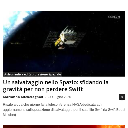
Astronautica ed Esplorazione Spaziale
Un salvataggio nello Spazio: sfidando la
gravità per non perdere Swift
Marianna Michelagnoli
-
23 Giugno 2026
0
Risale a qualche giorno fa la teleconferenza NASA dedicata agli
aggiornamenti sull'operazione di salvataggio per il satellite Swift (la Swift Boost
Mission)