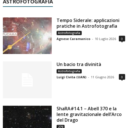
ASTROFOTOGRAFIA
Tempo Siderale: applicazioni
pratiche in Astrofotografia
Astrofotografia
Agnese Caramanico
-
10 Luglio 2026
0
Un bacio tra divinità
Astrofotografia
Luigi Civita (UAN)
-
11 Giugno 2026
0
ShaRA#14.1 – Abell 370 e la
lente gravitazionale dell’Arco
del Drago
279