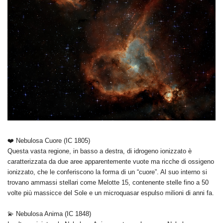
❤️ Nebulosa Cuore (IC 1805)
Questa vasta regione, in basso a destra, di idrogeno ionizzato è
caratterizzata da due aree apparentemente vuote ma ricche di ossigeno
ionizzato, che le conferiscono la forma di un “cuore”. Al suo interno si
trovano ammassi stellari come Melotte 15, contenente stelle fino a 50
volte più massicce del Sole e un microquasar espulso milioni di anni fa.
💫 Nebulosa Anima (IC 1848)