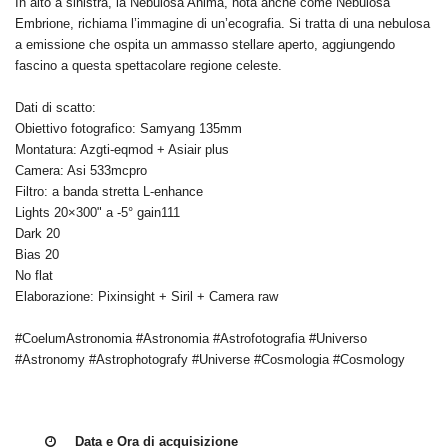
In alto a sinistra, la Nebulosa Anima, nota anche come Nebulosa
Embrione, richiama l’immagine di un’ecografia. Si tratta di una nebulosa
a emissione che ospita un ammasso stellare aperto, aggiungendo
fascino a questa spettacolare regione celeste.
Dati di scatto:
Obiettivo fotografico: Samyang 135mm
Montatura: Azgti-eqmod + Asiair plus
Camera: Asi 533mcpro
Filtro: a banda stretta L-enhance
Lights 20×300" a -5° gain111
Dark 20
Bias 20
No flat
Elaborazione: Pixinsight + Siril + Camera raw
#CoelumAstronomia #Astronomia #Astrofotografia #Universo
#Astronomy #Astrophotografy #Universe #Cosmologia #Cosmology
Data e Ora di acquisizione