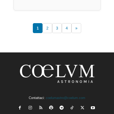
1
2
3
4
»
Contattaci:
coelumastro@coelum.com