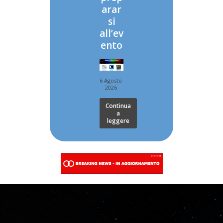
arar
si
all’ev
ento
6 Agosto
2026
Continua
a
leggere