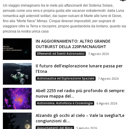
Un viaggio immaginario tra le mete più affascinanti del Sistema Solare,
pensato come una vera e propria guida alle vacanze extraterrestri: dalla Luna
romantica agli asteroidi solitari, dai super-vulcani di Marte alle lune di Giove,
fino alla “Morte Nera” Mimas. Cinque itinerari impossibili, per sognare di
viaggiare oltre la Terra e riscoprire, proprio guardandola da lontano, quanto sia
preziosa la nostra unica casa
IN AGGIORNAMENTO: ALTRO GRANDE
OUTBURST DELLA 220P/MCNAUGHT
Effemeridi ed Eventi Astronomici
7 Agosto 2026
Il futuro dell’esplorazione lunare passa per
l’Etna
Astronautica ed Esplorazione Spaziale
7 Agosto 2026
Abell 2255 nel radio più profondo di sempre:
nuova mappa del...
Astronomia, Astrofisica e Cosmologia
6 Agosto 2026
Alzando gli occhi al cielo – Vale la sveglia?Le
congiunzioni di...
Appuntamenti del Mese
5 Agosto 2026