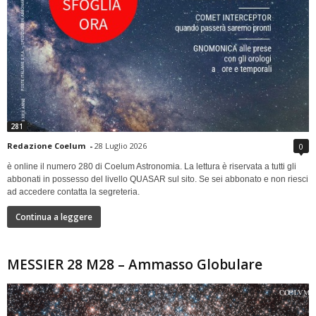
281
Redazione Coelum
-
28 Luglio 2026
0
è online il numero 280 di Coelum Astronomia. La lettura è riservata a tutti gli
abbonati in possesso del livello QUASAR sul sito. Se sei abbonato e non riesci
ad accedere contatta la segreteria.
Continua a leggere
MESSIER 28 M28 – Ammasso Globulare