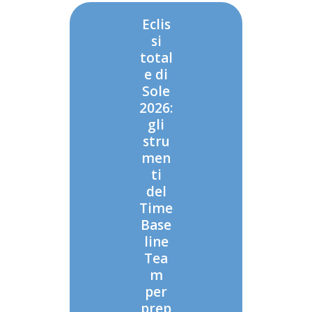
Eclis
si
total
e di
Sole
2026:
gli
stru
men
ti
del
Time
Base
line
Tea
m
per
prep