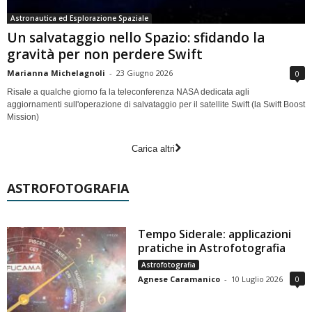
Astronautica ed Esplorazione Spaziale
Un salvataggio nello Spazio: sfidando la
gravità per non perdere Swift
Marianna Michelagnoli
-
23 Giugno 2026
0
Risale a qualche giorno fa la teleconferenza NASA dedicata agli
aggiornamenti sull'operazione di salvataggio per il satellite Swift (la Swift Boost
Mission)
Carica altri
ASTROFOTOGRAFIA
Tempo Siderale: applicazioni
pratiche in Astrofotografia
Astrofotografia
Agnese Caramanico
-
10 Luglio 2026
0