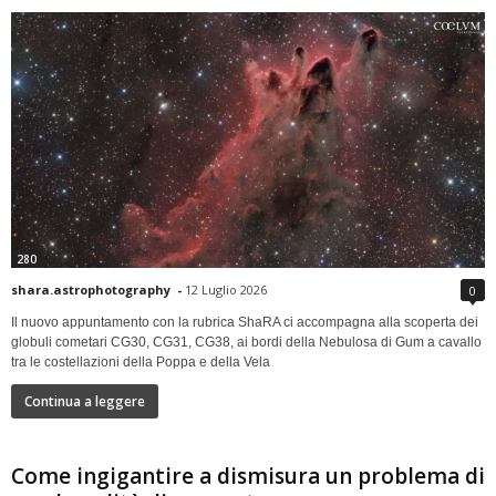
280
shara.astrophotography
-
12 Luglio 2026
0
Il nuovo appuntamento con la rubrica ShaRA ci accompagna alla scoperta dei
globuli cometari CG30, CG31, CG38, ai bordi della Nebulosa di Gum a cavallo
tra le costellazioni della Poppa e della Vela
Continua a leggere
Come ingigantire a dismisura un problema di