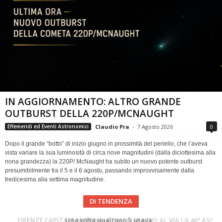
IN AGGIORNAMENTO: ALTRO GRANDE
OUTBURST DELLA 220P/MCNAUGHT
Claudio Pra
-
7 Agosto 2026
0
Effemeridi ed Eventi Astronomici
Dopo il grande “botto” di inizio giugno in prossimità del perielio, che l’aveva
vista variare la sua luminosità di circa nove magnitudini (dalla diciottesima alla
nona grandezza) la 220P/ McNaught ha subìto un nuovo potente outburst
presumibilmente tra il 5 e il 6 agosto, passando improvvisamente dalla
tredicesima alla settima magnitudine.
DI TENDENZA
Cielo del Mese di Agosto 2026
FIRENZE CAPITALE MONDIALE DELLO SPAZIO: AL VIA LA 46ª ASSEMBLEA SCIENTIFICA DEL COSPAR