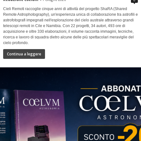
Cieli Remoti raccoglie cinque anni di attività del progetto ShaRA (Shared
Remote Astrophotography), un'esperienza unica di collaborazione tra astrofili e
astrofotografi impegnati nell'esplorazione del cielo australe attraverso grandi
telescopi remoti in Cile e Namibia. Con 22 progetti, 34 autori, 493 ore di
acquisizione e oltre 330 elaborazioni, il volume racconta immagini, tecniche,
ricerca e lavoro di squadra dietro alcune delle più spettacolari meraviglie del
cielo profondo.
Continua a leggere