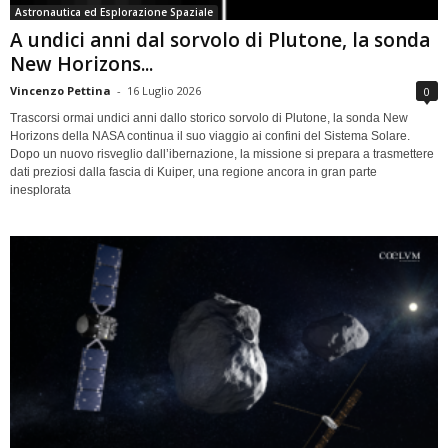
Astronautica ed Esplorazione Spaziale
A undici anni dal sorvolo di Plutone, la sonda
New Horizons...
Vincenzo Pettina
-
16 Luglio 2026
0
Trascorsi ormai undici anni dallo storico sorvolo di Plutone, la sonda New
Horizons della NASA continua il suo viaggio ai confini del Sistema Solare.
Dopo un nuovo risveglio dall’ibernazione, la missione si prepara a trasmettere
dati preziosi dalla fascia di Kuiper, una regione ancora in gran parte
inesplorata