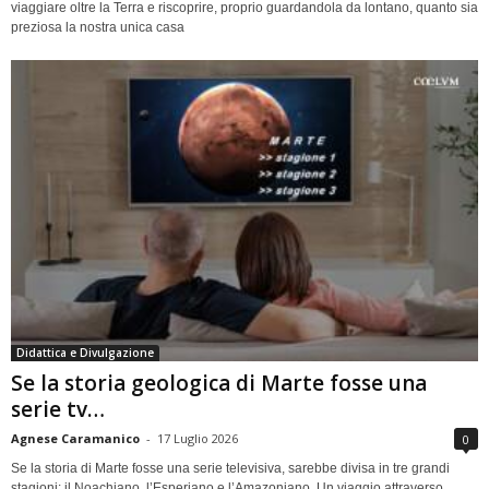
viaggiare oltre la Terra e riscoprire, proprio guardandola da lontano, quanto sia
preziosa la nostra unica casa
Didattica e Divulgazione
Se la storia geologica di Marte fosse una
serie tv…
Agnese Caramanico
-
17 Luglio 2026
0
Se la storia di Marte fosse una serie televisiva, sarebbe divisa in tre grandi
stagioni: il Noachiano, l’Esperiano e l’Amazoniano. Un viaggio attraverso