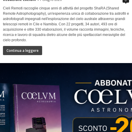
Cieli Remoti raccoglie cinque anni di attività del progetto ShaRA (Shared
Remote Astrophotography), un'esperienza unica di collaborazione tra astrofili e
astrofotografi impegnati nell'esplorazione del cielo australe attraverso grandi
telescopi remoti in Cile e Namibia. Con 22 progetti, 34 autori, 493 ore di
acquisizione e oltre 330 elaborazioni, il volume racconta immagini, tecniche,
ricerca e lavoro di squadra dietro alcune delle più spettacolari meraviglie del
cielo profondo.
Continua a leggere