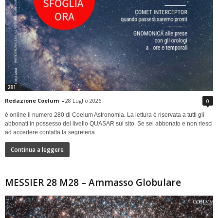
281
Redazione Coelum
-
28 Luglio 2026
0
è online il numero 280 di Coelum Astronomia. La lettura è riservata a tutti gli
abbonati in possesso del livello QUASAR sul sito. Se sei abbonato e non riesci
ad accedere contatta la segreteria.
Continua a leggere
MESSIER 28 M28 – Ammasso Globulare