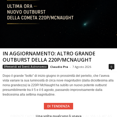
IN AGGIORNAMENTO: ALTRO GRANDE
OUTBURST DELLA 220P/MCNAUGHT
Claudio Pra
-
7 Agosto 2026
0
Effemeridi ed Eventi Astronomici
Dopo il grande “botto” di inizio giugno in prossimità del perielio, che l’aveva
vista variare la sua luminosità di circa nove magnitudini (dalla diciottesima alla
nona grandezza) la 220P/ McNaught ha subìto un nuovo potente outburst
presumibilmente tra il 5 e il 6 agosto, passando improvvisamente dalla
tredicesima alla settima magnitudine.
DI TENDENZA
Cielo del Mese di Agosto 2026
FIRENZE CAPITALE MONDIALE DELLO SPAZIO: AL VIA LA 46ª ASSEMBLEA SCIENTIFICA DEL COSPAR