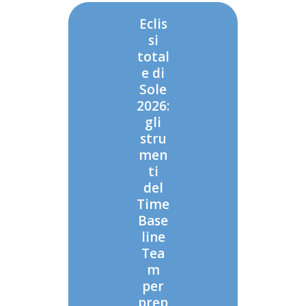
Eclis
si
total
e di
Sole
2026:
gli
stru
men
ti
del
Time
Base
line
Tea
m
per
prep