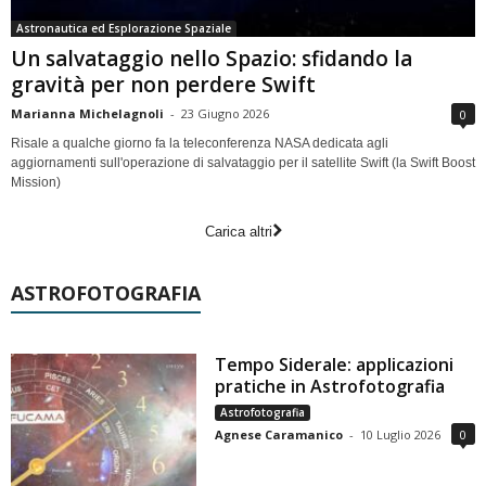
Astronautica ed Esplorazione Spaziale
Un salvataggio nello Spazio: sfidando la
gravità per non perdere Swift
Marianna Michelagnoli
-
23 Giugno 2026
0
Risale a qualche giorno fa la teleconferenza NASA dedicata agli
aggiornamenti sull'operazione di salvataggio per il satellite Swift (la Swift Boost
Mission)
Carica altri
ASTROFOTOGRAFIA
Tempo Siderale: applicazioni
pratiche in Astrofotografia
Astrofotografia
Agnese Caramanico
-
10 Luglio 2026
0