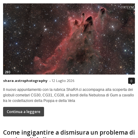
280
shara.astrophotography
-
12 Luglio 2026
0
Il nuovo appuntamento con la rubrica ShaRA ci accompagna alla scoperta dei
globuli cometari CG30, CG31, CG38, ai bordi della Nebulosa di Gum a cavallo
tra le costellazioni della Poppa e della Vela
Continua a leggere
Come ingigantire a dismisura un problema di