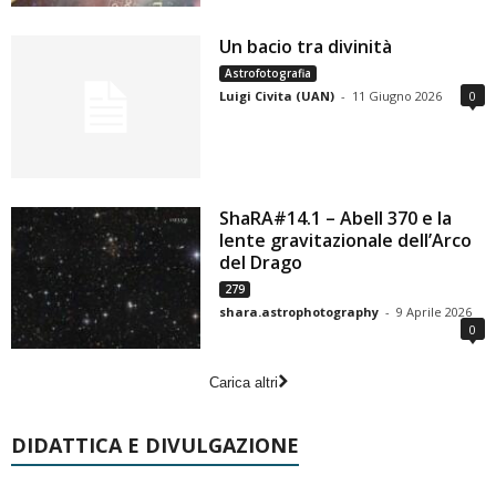
Un bacio tra divinità
Astrofotografia
Luigi Civita (UAN)
-
11 Giugno 2026
0
ShaRA#14.1 – Abell 370 e la
lente gravitazionale dell’Arco
del Drago
279
shara.astrophotography
-
9 Aprile 2026
0
Carica altri
DIDATTICA E DIVULGAZIONE