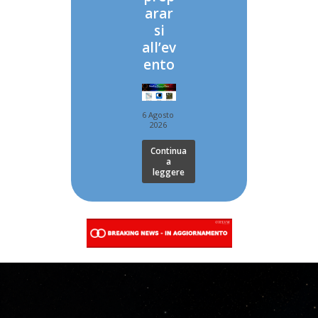
arar
si
all’ev
ento
6 Agosto
2026
Continua
a
leggere