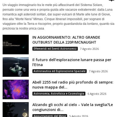
Un viaggio immaginario tra le mete più affascinanti del Sistema Solare,
pensato come una vera e propria guida alle vacanze extraterrestri: dalla Luna
romantica agli asteroidi solitari, dai super-vulcani di Marte alle lune di Giove,
fino alla “Morte Nera” Mimas. Cinque itinerari impossibili, per sognare di
viaggiare oltre la Terra e riscoprire, proprio guardandola da lontano, quanto sia
preziosa la nostra unica casa
IN AGGIORNAMENTO: ALTRO GRANDE
OUTBURST DELLA 220P/MCNAUGHT
Effemeridi ed Eventi Astronomici
7 Agosto 2026
Il futuro dell’esplorazione lunare passa per
l’Etna
Astronautica ed Esplorazione Spaziale
7 Agosto 2026
Abell 2255 nel radio più profondo di sempre:
nuova mappa del...
Astronomia, Astrofisica e Cosmologia
6 Agosto 2026
Alzando gli occhi al cielo – Vale la sveglia?Le
congiunzioni di...
Appuntamenti del Mese
5 Agosto 2026