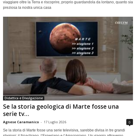
viaggiare oltre la Terra e riscoprire, proprio guardandola da lontano, quanto sia
preziosa la nostra unica casa
Didattica e Divulgazione
Se la storia geologica di Marte fosse una
serie tv…
Agnese Caramanico
-
17 Luglio 2026
0
Se la storia di Marte fosse una serie televisiva, sarebbe divisa in tre grandi
stagioni: il Noachiano, l’Esperiano e l’Amazoniano. Un viaggio attraverso