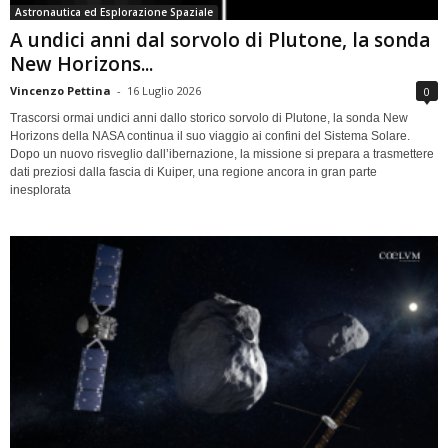
Astronautica ed Esplorazione Spaziale
A undici anni dal sorvolo di Plutone, la sonda
New Horizons...
Vincenzo Pettina
-
16 Luglio 2026
0
Trascorsi ormai undici anni dallo storico sorvolo di Plutone, la sonda New
Horizons della NASA continua il suo viaggio ai confini del Sistema Solare.
Dopo un nuovo risveglio dall’ibernazione, la missione si prepara a trasmettere
dati preziosi dalla fascia di Kuiper, una regione ancora in gran parte
inesplorata