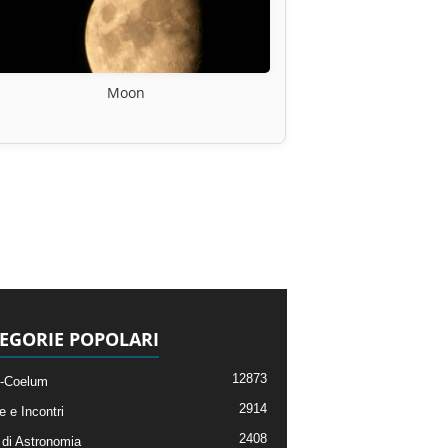
Moon
EGORIE POPOLARI
12873
-Coelum
2914
e e Incontri
2408
di Astronomia