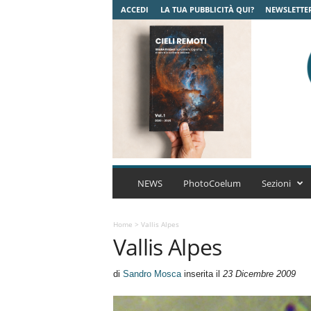
ACCEDI
LA TUA PUBBLICITÀ QUI?
NEWSLETTE
C
o
NEWS
PhotoCoelum
Sezioni
e
l
u
Home
>
Vallis Alpes
Vallis Alpes
m
A
s
di
Sandro Mosca
inserita il
23 Dicembre 2009
t
r
o