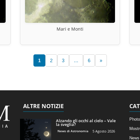
Mari e Monti
1
2
3
…
6
»
ALTRE NOTIZIE
CAT
Photo
Alzando gli occhi al cielo – Vale
la sveglia?
Mostr
News di Astronomia
5 Agosto 2026
News 