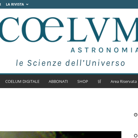
R
LA RIVISTA
COELUM DIGITALE
ABBONATI
SHOP
🛒
Area Riservata