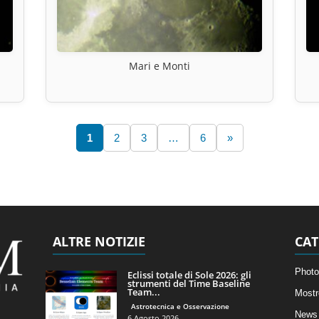
Mari e Monti
1
2
3
…
6
»
ALTRE NOTIZIE
CAT
Photo
Eclissi totale di Sole 2026: gli
strumenti del Time Baseline
Team...
Mostr
Astrotecnica e Osservazione
News 
6 Agosto 2026