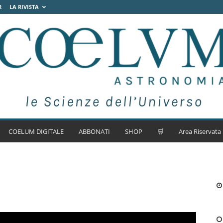
R
LA RIVISTA
COELUM DIGITALE
ABBONATI
SHOP
🛒
Area Riservata