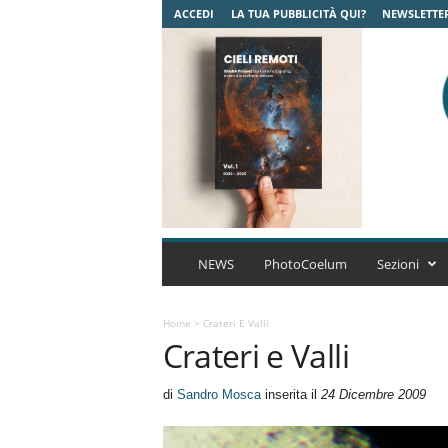
ACCEDI
LA TUA PUBBLICITÀ QUI?
NEWSLETTE
C
o
NEWS
PhotoCoelum
Sezioni
e
l
u
Home
>
Crateri E Valli
Crateri e Valli
m
A
s
di
Sandro Mosca
inserita il
24 Dicembre 2009
t
r
o