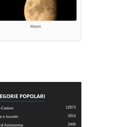
Moon
EGORIE POPOLARI
12873
-Coelum
2914
e e Incontri
2409
di Astronomia