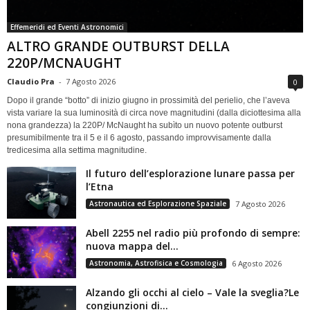
Effemeridi ed Eventi Astronomici
ALTRO GRANDE OUTBURST DELLA
220P/MCNAUGHT
Claudio Pra
-
7 Agosto 2026
0
Dopo il grande “botto” di inizio giugno in prossimità del perielio, che l’aveva
vista variare la sua luminosità di circa nove magnitudini (dalla diciottesima alla
nona grandezza) la 220P/ McNaught ha subìto un nuovo potente outburst
presumibilmente tra il 5 e il 6 agosto, passando improvvisamente dalla
tredicesima alla settima magnitudine.
Il futuro dell’esplorazione lunare passa per
l’Etna
Astronautica ed Esplorazione Spaziale
7 Agosto 2026
Abell 2255 nel radio più profondo di sempre:
nuova mappa del...
Astronomia, Astrofisica e Cosmologia
6 Agosto 2026
Alzando gli occhi al cielo – Vale la sveglia?Le
congiunzioni di...