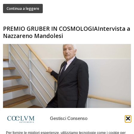
Continua a leggere
PREMIO GRUBER IN COSMOLOGIAIntervista a
Nazzareno Mandolesi
280
Gestisci Consenso
Frida Paolella
-
16 Giugno 2026
0
Intervista al professor Nazzareno Mandolesi, tra i protagonisti della cosmologia
Per fornire le migliori esperienze, utilizziamo tecnologie come i cookie per
spaziale europea e della missione Planck. Il dialogo ripercorre i principali