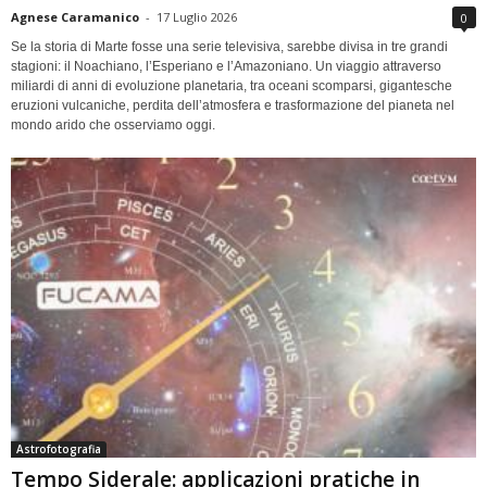
Agnese Caramanico
-
17 Luglio 2026
0
Se la storia di Marte fosse una serie televisiva, sarebbe divisa in tre grandi
stagioni: il Noachiano, l’Esperiano e l’Amazoniano. Un viaggio attraverso
miliardi di anni di evoluzione planetaria, tra oceani scomparsi, gigantesche
eruzioni vulcaniche, perdita dell’atmosfera e trasformazione del pianeta nel
mondo arido che osserviamo oggi.
Astrofotografia
Tempo Siderale: applicazioni pratiche in