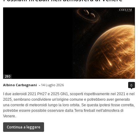
280
Albino Carbognani
-
14 Luglio 2026
0
I due asteroidi 2021 PH27 e 2025 GN1, scoperti rispettivamente nel 2021 e nel
2025, sembrano condividere un'origine comune e potrebbero aver generato
una corrente di meteoroidi lungo la loro orbita. Se questa ipotesi fosse corretta,
potrebbe essere possibile osservare dalla Terra fireball nell'atmosfera di
Venere.
Continua a leggere