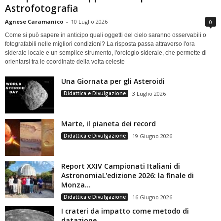
Astrofotografia
Agnese Caramanico
-
10 Luglio 2026
0
Come si può sapere in anticipo quali oggetti del cielo saranno osservabili o
fotografabili nelle migliori condizioni? La risposta passa attraverso l'ora
siderale locale e un semplice strumento, l'orologio siderale, che permette di
orientarsi tra le coordinate della volta celeste
Una Giornata per gli Asteroidi
Didattica e Divulgazione
3 Luglio 2026
Marte, il pianeta dei record
Didattica e Divulgazione
19 Giugno 2026
Report XXIV Campionati Italiani di
AstronomiaL'edizione 2026: la finale di
Monza...
Didattica e Divulgazione
16 Giugno 2026
I crateri da impatto come metodo di
datazione