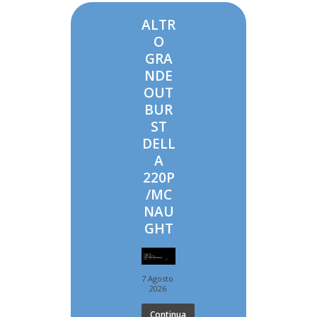
ALTR
O
GRA
NDE
OUT
BUR
ST
DELL
A
220P
/MC
NAU
GHT
7 Agosto
2026
Continua