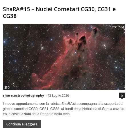
ShaRA#15 – Nuclei Cometari CG30, CG31 e
CG38
280
shara.astrophotography
-
12 Luglio 2026
0
Il nuovo appuntamento con la rubrica ShaRA ci accompagna alla scoperta dei
globuli cometari CG30, CG31, CG38, ai bordi della Nebulosa di Gum a cavallo
tra le costellazioni della Poppa e della Vela
Continua a leggere