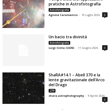
pratiche in Astrofotografia
Astrofotografia
Agnese Caramanico
-
10 Luglio 2026
0
Un bacio tra divinità
Astrofotografia
Luigi Civita (UAN)
-
11 Giugno 2026
0
ShaRA#14.1 – Abell 370 e la
lente gravitazionale dell’Arco
del Drago
279
shara.astrophotography
-
9 Aprile 2026
0