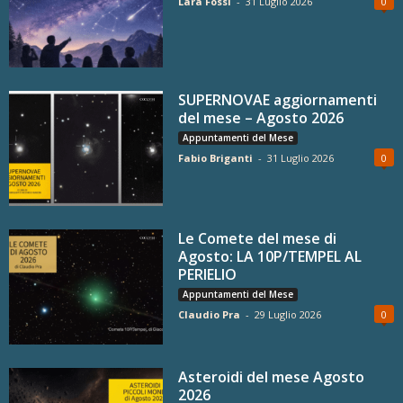
Lara Fossi
-
31 Luglio 2026
0
SUPERNOVAE aggiornamenti
del mese – Agosto 2026
Appuntamenti del Mese
Fabio Briganti
-
31 Luglio 2026
0
Le Comete del mese di
Agosto: LA 10P/TEMPEL AL
PERIELIO
Appuntamenti del Mese
Claudio Pra
-
29 Luglio 2026
0
Asteroidi del mese Agosto
2026