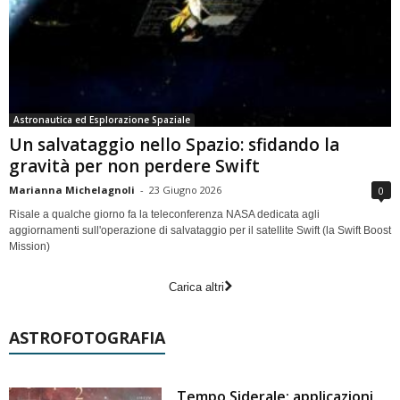
Astronautica ed Esplorazione Spaziale
Un salvataggio nello Spazio: sfidando la
gravità per non perdere Swift
Marianna Michelagnoli
-
23 Giugno 2026
0
Risale a qualche giorno fa la teleconferenza NASA dedicata agli
aggiornamenti sull'operazione di salvataggio per il satellite Swift (la Swift Boost
Mission)
Carica altri
ASTROFOTOGRAFIA
Tempo Siderale: applicazioni