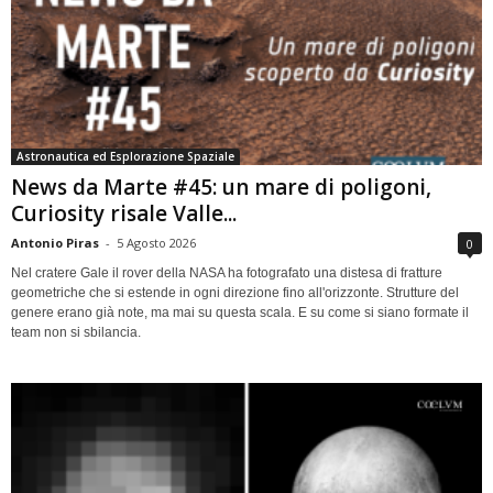
Astronautica ed Esplorazione Spaziale
News da Marte #45: un mare di poligoni,
Curiosity risale Valle...
Antonio Piras
-
5 Agosto 2026
0
Nel cratere Gale il rover della NASA ha fotografato una distesa di fratture
geometriche che si estende in ogni direzione fino all'orizzonte. Strutture del
genere erano già note, ma mai su questa scala. E su come si siano formate il
team non si sbilancia.