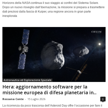
Horizons della NASA continua il suo viaggio ai confini del Sistema Solare.
Dopo un nuovo risveglio dall’ibernazione, la missione si prepara a trasmettere
dati preziosi dalla fascia di Kuiper, una regione ancora in gran parte
inesplorata
Astronautica ed Esplorazione Spaziale
Hera: aggiornamento software per la
missione europea di difesa planetaria in...
Rossana Conte
-
15 Luglio 2026
0
La ricorrenza da poco trascorsa dell’Asteroid Day offre l’occasione per fare il