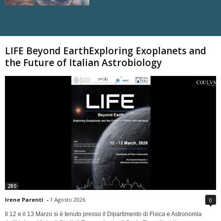
Carica altri
LIFE Beyond EarthExploring Exoplanets and
the Future of Italian Astrobiology
280
Irene Parenti
-
1 Agosto 2026
0
Il 12 e il 13 Marzo si è tenuto presso il Dipartimento di Fisica e Astronomia