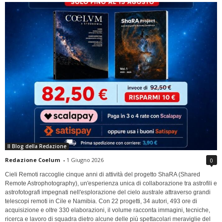
Il Blog della Redazione
Redazione Coelum
-
1 Giugno 2026
0
Cieli Remoti raccoglie cinque anni di attività del progetto ShaRA (Shared
Remote Astrophotography), un'esperienza unica di collaborazione tra astrofili e
astrofotografi impegnati nell'esplorazione del cielo australe attraverso grandi
telescopi remoti in Cile e Namibia. Con 22 progetti, 34 autori, 493 ore di
acquisizione e oltre 330 elaborazioni, il volume racconta immagini, tecniche,
ricerca e lavoro di squadra dietro alcune delle più spettacolari meraviglie del