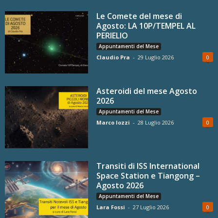
Le Comete del mese di
Agosto: LA 10P/TEMPEL AL
PERIELIO
Appuntamenti del Mese
Claudio Pra
-
29 Luglio 2026
0
Asteroidi del mese Agosto
2026
Appuntamenti del Mese
Marco Iozzi
-
28 Luglio 2026
0
Transiti di ISS International
Space Station e Tiangong –
Agosto 2026
Appuntamenti del Mese
Lara Fossi
-
27 Luglio 2026
0