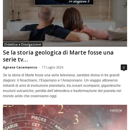
Didattica e Divulgazione
Se la storia geologica di Marte fosse una
serie tv…
Agnese Caramanico
-
17 Luglio 2026
0
Se la storia di Marte fosse una serie televisiva, sarebbe divisa in tre grandi
stagioni: il Noachiano, l’Esperiano e l’Amazoniano. Un viaggio attraverso
miliardi di anni di evoluzione planetaria, tra oceani scomparsi, gigantesche
eruzioni vulcaniche, perdita dell’atmosfera e trasformazione del pianeta nel
mondo arido che osserviamo oggi.