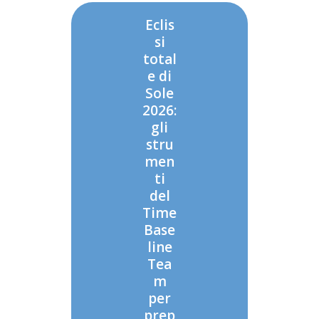
Eclis
si
total
e di
Sole
2026:
gli
stru
men
ti
del
Time
Base
line
Tea
m
per
prep