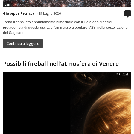
280
Giuseppe Petricca
-
19 Luglio 2026
0
Torna il consueto appuntamento bimestrale con il Catalogo Messier:
protagonista di questa uscita è l'ammasso globulare M28, nella costellazione
del Sagittario.
Continua a leggere
Possibili fireball nell’atmosfera di Venere