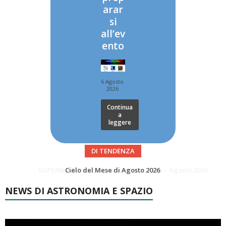
arar
si
all’ev
ento
6 Agosto
2026
Continua
a
leggere
DI TENDENZA
SUPERNOVAE aggiornamenti del mese – Agosto 2026
Le Comete del mese di Agosto: LA 10P/TEMPEL AL PERIELIO
NEWS DI ASTRONOMIA E SPAZIO