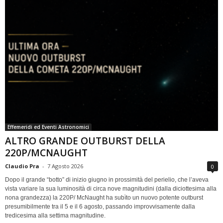
Effemeridi ed Eventi Astronomici
ALTRO GRANDE OUTBURST DELLA
220P/MCNAUGHT
Claudio Pra
-
7 Agosto 2026
0
Dopo il grande “botto” di inizio giugno in prossimità del perielio, che l’aveva
vista variare la sua luminosità di circa nove magnitudini (dalla diciottesima alla
nona grandezza) la 220P/ McNaught ha subìto un nuovo potente outburst
presumibilmente tra il 5 e il 6 agosto, passando improvvisamente dalla
tredicesima alla settima magnitudine.