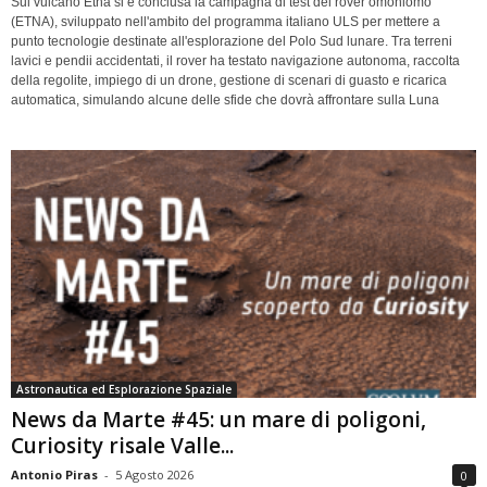
Sul vulcano Etna si è conclusa la campagna di test del rover omoniomo
(ETNA), sviluppato nell'ambito del programma italiano ULS per mettere a
punto tecnologie destinate all'esplorazione del Polo Sud lunare. Tra terreni
lavici e pendii accidentati, il rover ha testato navigazione autonoma, raccolta
della regolite, impiego di un drone, gestione di scenari di guasto e ricarica
automatica, simulando alcune delle sfide che dovrà affrontare sulla Luna
Astronautica ed Esplorazione Spaziale
News da Marte #45: un mare di poligoni,
Curiosity risale Valle...
Antonio Piras
-
5 Agosto 2026
0