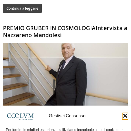
Continua a leggere
PREMIO GRUBER IN COSMOLOGIAIntervista a
Nazzareno Mandolesi
280
Gestisci Consenso
Frida Paolella
-
16 Giugno 2026
0
Intervista al professor Nazzareno Mandolesi, tra i protagonisti della cosmologia
Per fornire le migliori esperienze, utilizziamo tecnologie come i cookie per
spaziale europea e della missione Planck. Il dialogo ripercorre i principali