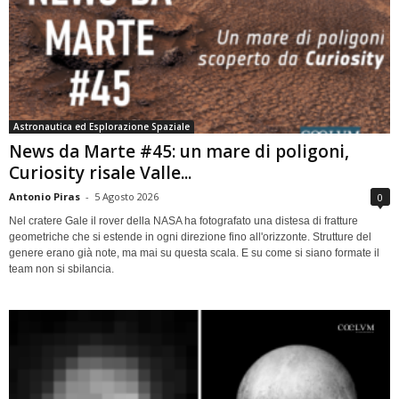
Astronautica ed Esplorazione Spaziale
News da Marte #45: un mare di poligoni,
Curiosity risale Valle...
Antonio Piras
-
5 Agosto 2026
0
Nel cratere Gale il rover della NASA ha fotografato una distesa di fratture
geometriche che si estende in ogni direzione fino all'orizzonte. Strutture del
genere erano già note, ma mai su questa scala. E su come si siano formate il
team non si sbilancia.