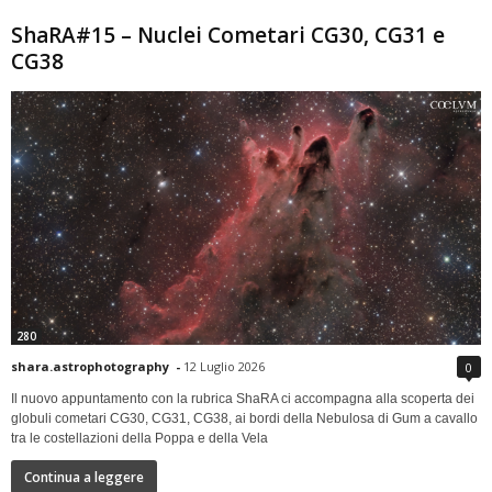
ShaRA#15 – Nuclei Cometari CG30, CG31 e
CG38
280
shara.astrophotography
-
12 Luglio 2026
0
Il nuovo appuntamento con la rubrica ShaRA ci accompagna alla scoperta dei
globuli cometari CG30, CG31, CG38, ai bordi della Nebulosa di Gum a cavallo
tra le costellazioni della Poppa e della Vela
Continua a leggere