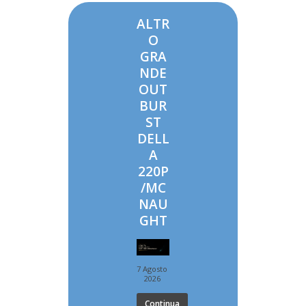
ALTR
O
GRA
NDE
OUT
BUR
ST
DELL
A
220P
/MC
NAU
GHT
7 Agosto
2026
Continua