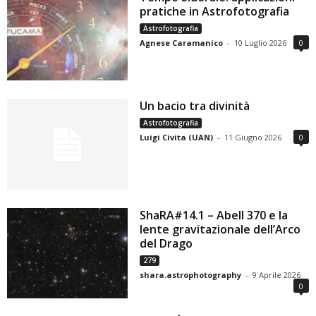
pratiche in Astrofotografia
Astrofotografia
Agnese Caramanico
-
10 Luglio 2026
0
Un bacio tra divinità
Astrofotografia
Luigi Civita (UAN)
-
11 Giugno 2026
0
ShaRA#14.1 – Abell 370 e la
lente gravitazionale dell’Arco
del Drago
279
shara.astrophotography
-
9 Aprile 2026
0