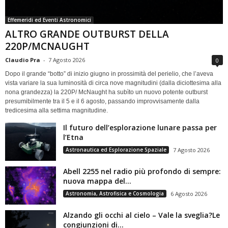
Effemeridi ed Eventi Astronomici
ALTRO GRANDE OUTBURST DELLA
220P/MCNAUGHT
Claudio Pra
-
7 Agosto 2026
0
Dopo il grande “botto” di inizio giugno in prossimità del perielio, che l’aveva
vista variare la sua luminosità di circa nove magnitudini (dalla diciottesima alla
nona grandezza) la 220P/ McNaught ha subìto un nuovo potente outburst
presumibilmente tra il 5 e il 6 agosto, passando improvvisamente dalla
tredicesima alla settima magnitudine.
Il futuro dell’esplorazione lunare passa per
l’Etna
Astronautica ed Esplorazione Spaziale
7 Agosto 2026
Abell 2255 nel radio più profondo di sempre:
nuova mappa del...
Astronomia, Astrofisica e Cosmologia
6 Agosto 2026
Alzando gli occhi al cielo – Vale la sveglia?Le
congiunzioni di...