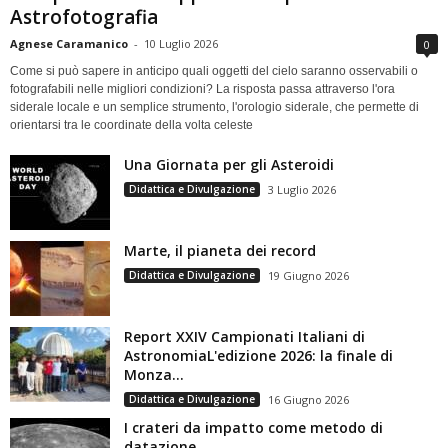
Astrofotografia
Agnese Caramanico
-
10 Luglio 2026
0
Come si può sapere in anticipo quali oggetti del cielo saranno osservabili o
fotografabili nelle migliori condizioni? La risposta passa attraverso l'ora
siderale locale e un semplice strumento, l'orologio siderale, che permette di
orientarsi tra le coordinate della volta celeste
Una Giornata per gli Asteroidi
Didattica e Divulgazione
3 Luglio 2026
Marte, il pianeta dei record
Didattica e Divulgazione
19 Giugno 2026
Report XXIV Campionati Italiani di
AstronomiaL'edizione 2026: la finale di
Monza...
Didattica e Divulgazione
16 Giugno 2026
I crateri da impatto come metodo di
datazione