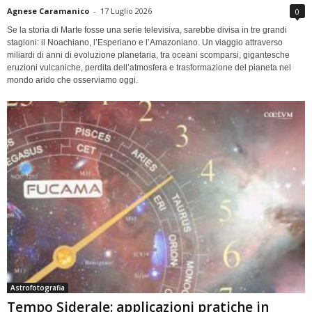
Agnese Caramanico
-
17 Luglio 2026
0
Se la storia di Marte fosse una serie televisiva, sarebbe divisa in tre grandi
stagioni: il Noachiano, l’Esperiano e l’Amazoniano. Un viaggio attraverso
miliardi di anni di evoluzione planetaria, tra oceani scomparsi, gigantesche
eruzioni vulcaniche, perdita dell’atmosfera e trasformazione del pianeta nel
mondo arido che osserviamo oggi.
Astrofotografia
Tempo Siderale: applicazioni pratiche in