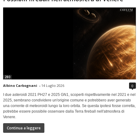
280
Albino Carbognani
-
14 Luglio 2026
0
I due asteroidi 2021 PH27 e 2025 GN1, scoperti rispettivamente nel 2021 e nel
2025, sembrano condividere un'origine comune e potrebbero aver generato
una corrente di meteoroidi lungo la loro orbita. Se questa ipotesi fosse corretta,
potrebbe essere possibile osservare dalla Terra fireball nell'atmosfera di
Venere.
Continua a leggere