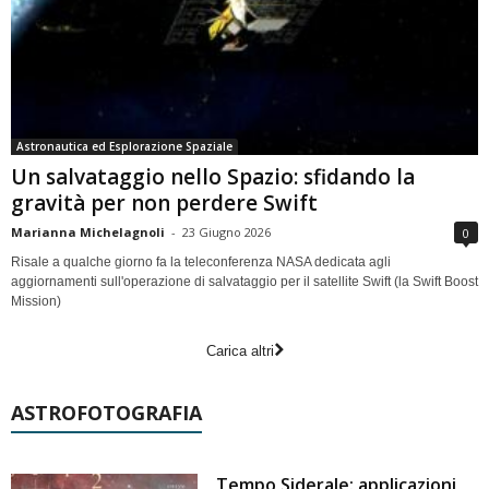
Astronautica ed Esplorazione Spaziale
Un salvataggio nello Spazio: sfidando la
gravità per non perdere Swift
Marianna Michelagnoli
-
23 Giugno 2026
0
Risale a qualche giorno fa la teleconferenza NASA dedicata agli
aggiornamenti sull'operazione di salvataggio per il satellite Swift (la Swift Boost
Mission)
Carica altri
ASTROFOTOGRAFIA
Tempo Siderale: applicazioni