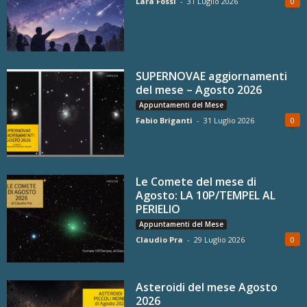
Lara Fossi
-
31 Luglio 2026
0
SUPERNOVAE aggiornamenti
del mese – Agosto 2026
Appuntamenti del Mese
Fabio Briganti
-
31 Luglio 2026
0
Le Comete del mese di
Agosto: LA 10P/TEMPEL AL
PERIELIO
Appuntamenti del Mese
Claudio Pra
-
29 Luglio 2026
0
Asteroidi del mese Agosto
2026