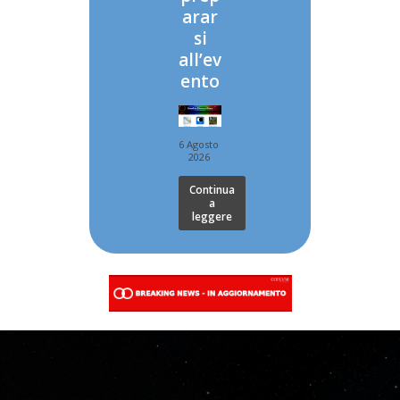
arar
si
all’ev
ento
6 Agosto
2026
Continua
a
leggere