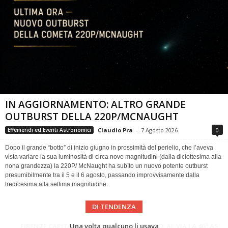
IN AGGIORNAMENTO: ALTRO GRANDE
OUTBURST DELLA 220P/MCNAUGHT
Claudio Pra
-
7 Agosto 2026
0
Effemeridi ed Eventi Astronomici
Dopo il grande “botto” di inizio giugno in prossimità del perielio, che l’aveva
vista variare la sua luminosità di circa nove magnitudini (dalla diciottesima alla
nona grandezza) la 220P/ McNaught ha subìto un nuovo potente outburst
presumibilmente tra il 5 e il 6 agosto, passando improvvisamente dalla
tredicesima alla settima magnitudine.
DI TENDENZA
Cielo del Mese di Agosto 2026
FIRENZE CAPITALE MONDIALE DELLO SPAZIO: AL VIA LA 46ª ASSEMBLEA SCIENTIFICA DEL COSPAR