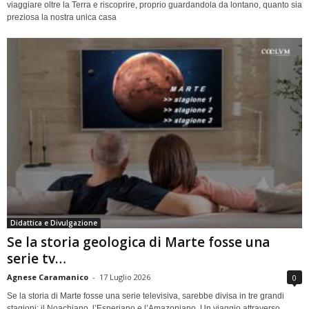
viaggiare oltre la Terra e riscoprire, proprio guardandola da lontano, quanto sia
preziosa la nostra unica casa
Didattica e Divulgazione
Se la storia geologica di Marte fosse una
serie tv…
Agnese Caramanico
-
17 Luglio 2026
0
Se la storia di Marte fosse una serie televisiva, sarebbe divisa in tre grandi
stagioni: il Noachiano, l’Esperiano e l’Amazoniano. Un viaggio attraverso