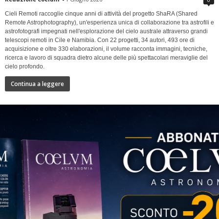
Cieli Remoti raccoglie cinque anni di attività del progetto ShaRA (Shared
Remote Astrophotography), un'esperienza unica di collaborazione tra astrofili e
astrofotografi impegnati nell'esplorazione del cielo australe attraverso grandi
telescopi remoti in Cile e Namibia. Con 22 progetti, 34 autori, 493 ore di
acquisizione e oltre 330 elaborazioni, il volume racconta immagini, tecniche,
ricerca e lavoro di squadra dietro alcune delle più spettacolari meraviglie del
cielo profondo.
Continua a leggere