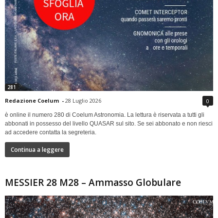
281
Redazione Coelum
-
28 Luglio 2026
0
è online il numero 280 di Coelum Astronomia. La lettura è riservata a tutti gli
abbonati in possesso del livello QUASAR sul sito. Se sei abbonato e non riesci
ad accedere contatta la segreteria.
Continua a leggere
MESSIER 28 M28 – Ammasso Globulare