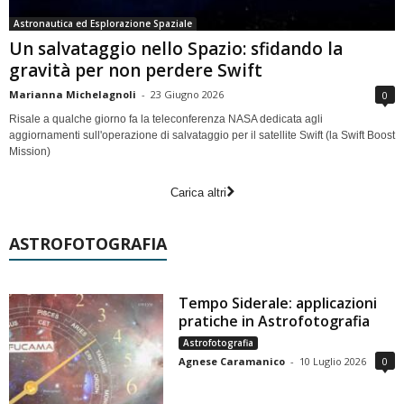
Astronautica ed Esplorazione Spaziale
Un salvataggio nello Spazio: sfidando la
gravità per non perdere Swift
Marianna Michelagnoli
-
23 Giugno 2026
0
Risale a qualche giorno fa la teleconferenza NASA dedicata agli
aggiornamenti sull'operazione di salvataggio per il satellite Swift (la Swift Boost
Mission)
Carica altri
ASTROFOTOGRAFIA
Tempo Siderale: applicazioni
pratiche in Astrofotografia
Astrofotografia
Agnese Caramanico
-
10 Luglio 2026
0