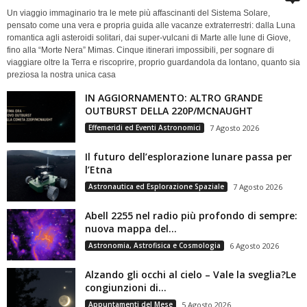
Un viaggio immaginario tra le mete più affascinanti del Sistema Solare,
pensato come una vera e propria guida alle vacanze extraterrestri: dalla Luna
romantica agli asteroidi solitari, dai super-vulcani di Marte alle lune di Giove,
fino alla “Morte Nera” Mimas. Cinque itinerari impossibili, per sognare di
viaggiare oltre la Terra e riscoprire, proprio guardandola da lontano, quanto sia
preziosa la nostra unica casa
IN AGGIORNAMENTO: ALTRO GRANDE
OUTBURST DELLA 220P/MCNAUGHT
Effemeridi ed Eventi Astronomici
7 Agosto 2026
Il futuro dell’esplorazione lunare passa per
l’Etna
Astronautica ed Esplorazione Spaziale
7 Agosto 2026
Abell 2255 nel radio più profondo di sempre:
nuova mappa del...
Astronomia, Astrofisica e Cosmologia
6 Agosto 2026
Alzando gli occhi al cielo – Vale la sveglia?Le
congiunzioni di...
Appuntamenti del Mese
5 Agosto 2026