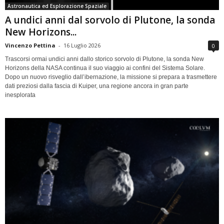
Astronautica ed Esplorazione Spaziale
A undici anni dal sorvolo di Plutone, la sonda
New Horizons...
Vincenzo Pettina
-
16 Luglio 2026
0
Trascorsi ormai undici anni dallo storico sorvolo di Plutone, la sonda New
Horizons della NASA continua il suo viaggio ai confini del Sistema Solare.
Dopo un nuovo risveglio dall’ibernazione, la missione si prepara a trasmettere
dati preziosi dalla fascia di Kuiper, una regione ancora in gran parte
inesplorata