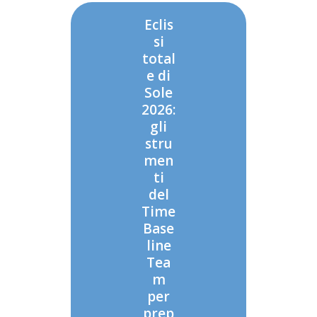
Eclis
si
total
e di
Sole
2026:
gli
stru
men
ti
del
Time
Base
line
Tea
m
per
prep