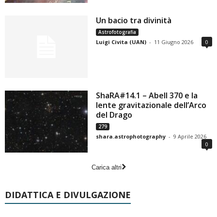
Un bacio tra divinità
Astrofotografia
Luigi Civita (UAN)
-
11 Giugno 2026
0
ShaRA#14.1 – Abell 370 e la
lente gravitazionale dell’Arco
del Drago
279
shara.astrophotography
-
9 Aprile 2026
0
Carica altri
DIDATTICA E DIVULGAZIONE