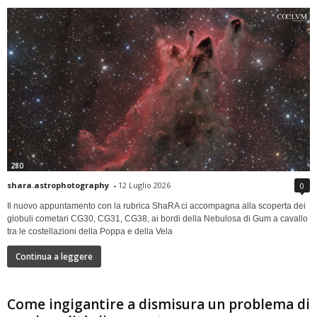
280
shara.astrophotography
-
12 Luglio 2026
0
Il nuovo appuntamento con la rubrica ShaRA ci accompagna alla scoperta dei
globuli cometari CG30, CG31, CG38, ai bordi della Nebulosa di Gum a cavallo
tra le costellazioni della Poppa e della Vela
Continua a leggere
Come ingigantire a dismisura un problema di