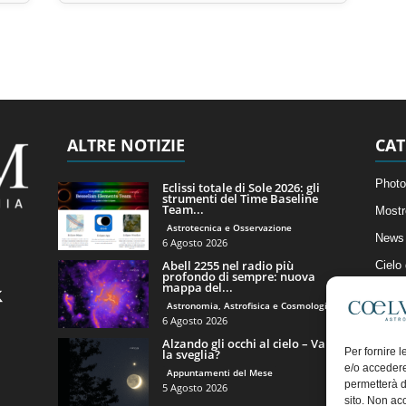
ALTRE NOTIZIE
CAT
Photo
Eclissi totale di Sole 2026: gli
strumenti del Time Baseline
Team...
Mostr
Astrotecnica e Osservazione
News 
6 Agosto 2026
Abell 2255 nel radio più
Cielo
profondo di sempre: nuova
mappa del...
Astro
Astronomia, Astrofisica e Cosmologia
Artico
6 Agosto 2026
Alzando gli occhi al cielo – Vale
Il Bl
Per fornire 
la sveglia?
e/o accedere
Appuntamenti del Mese
permetterà d
5 Agosto 2026
sito. Non ac