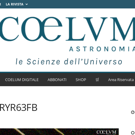
R
LA RIVISTA
COELUM DIGITALE
ABBONATI
SHOP
🛒
Area Riservata
n RYR63FB