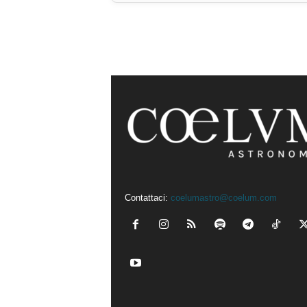
Contattaci:
coelumastro@coelum.com