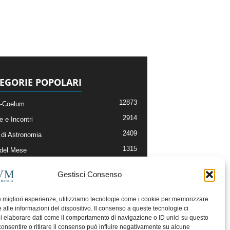
EGORIE POPOLARI
12873
-Coelum
2914
e e Incontri
2409
di Astronomia
1315
 del Mese
365
nomia, Astrofisica e Cosmologia
Gestisci Consenso
268
li e Risorse On-Line
192
og della Redazione
le migliori esperienze, utilizziamo tecnologie come i cookie per memorizzare
 alle informazioni del dispositivo. Il consenso a queste tecnologie ci
i elaborare dati come il comportamento di navigazione o ID unici su questo
consentire o ritirare il consenso può influire negativamente su alcune