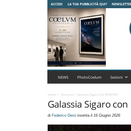
ACCEDI
LA TUA PUBBLICITÀ QUI?
NEWSLETTE
C
o
NEWS
PhotoCoelum
Sezioni
e
l
u
Home
>
- Nessuno
>
Galassia Sigaro Con RYR63FB
Galassia Sigaro co
m
A
s
di
Federico Desii
inserita il
16 Giugno 2026
t
r
o