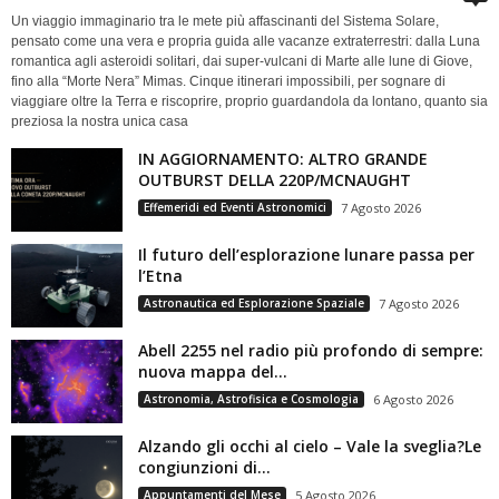
Un viaggio immaginario tra le mete più affascinanti del Sistema Solare,
pensato come una vera e propria guida alle vacanze extraterrestri: dalla Luna
romantica agli asteroidi solitari, dai super-vulcani di Marte alle lune di Giove,
fino alla “Morte Nera” Mimas. Cinque itinerari impossibili, per sognare di
viaggiare oltre la Terra e riscoprire, proprio guardandola da lontano, quanto sia
preziosa la nostra unica casa
IN AGGIORNAMENTO: ALTRO GRANDE
OUTBURST DELLA 220P/MCNAUGHT
Effemeridi ed Eventi Astronomici
7 Agosto 2026
Il futuro dell’esplorazione lunare passa per
l’Etna
Astronautica ed Esplorazione Spaziale
7 Agosto 2026
Abell 2255 nel radio più profondo di sempre:
nuova mappa del...
Astronomia, Astrofisica e Cosmologia
6 Agosto 2026
Alzando gli occhi al cielo – Vale la sveglia?Le
congiunzioni di...
Appuntamenti del Mese
5 Agosto 2026