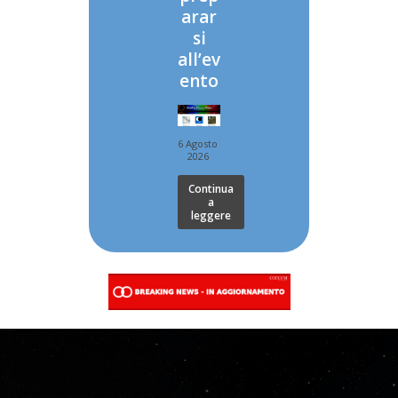
arar
si
all’ev
ento
6 Agosto
2026
Continua
a
leggere