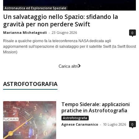
Astronautica ed Esplorazione Spaziale
Un salvataggio nello Spazio: sfidando la
gravità per non perdere Swift
Marianna Michelagnoli
-
23 Giugno 2026
0
Risale a qualche giorno fa la teleconferenza NASA dedicata agli
aggiornamenti sull'operazione di salvataggio per il satellite Swift (la Swift Boost
Mission)
Carica altri
ASTROFOTOGRAFIA
Tempo Siderale: applicazioni
pratiche in Astrofotografia
Astrofotografia
Agnese Caramanico
-
10 Luglio 2026
0