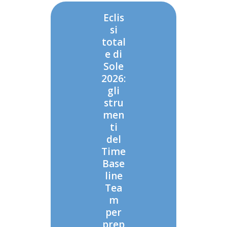
Eclis
si
total
e di
Sole
2026:
gli
stru
men
ti
del
Time
Base
line
Tea
m
per
prep