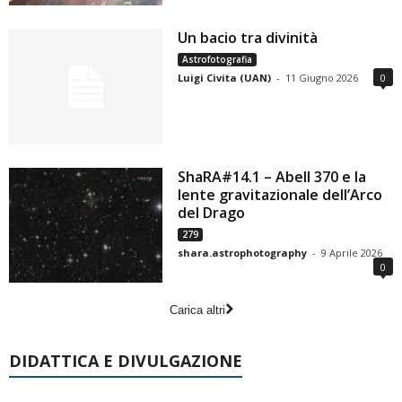
Un bacio tra divinità
Astrofotografia
Luigi Civita (UAN)
-
11 Giugno 2026
0
ShaRA#14.1 – Abell 370 e la
lente gravitazionale dell’Arco
del Drago
279
shara.astrophotography
-
9 Aprile 2026
0
Carica altri
DIDATTICA E DIVULGAZIONE