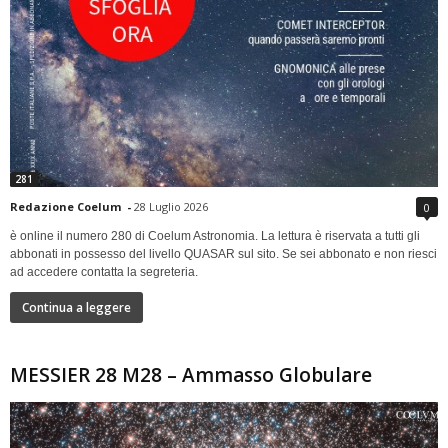
281
Redazione Coelum
-
28 Luglio 2026
0
è online il numero 280 di Coelum Astronomia. La lettura è riservata a tutti gli
abbonati in possesso del livello QUASAR sul sito. Se sei abbonato e non riesci
ad accedere contatta la segreteria.
Continua a leggere
MESSIER 28 M28 – Ammasso Globulare