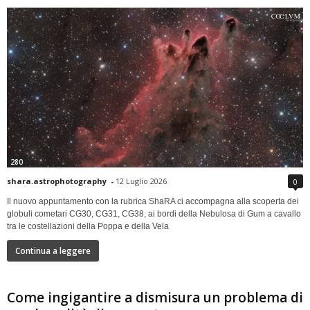
280
shara.astrophotography
-
12 Luglio 2026
0
Il nuovo appuntamento con la rubrica ShaRA ci accompagna alla scoperta dei
globuli cometari CG30, CG31, CG38, ai bordi della Nebulosa di Gum a cavallo
tra le costellazioni della Poppa e della Vela
Continua a leggere
Come ingigantire a dismisura un problema di