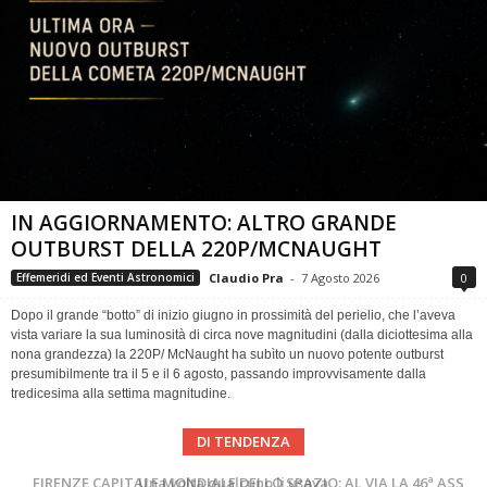
IN AGGIORNAMENTO: ALTRO GRANDE
OUTBURST DELLA 220P/MCNAUGHT
Claudio Pra
-
7 Agosto 2026
0
Effemeridi ed Eventi Astronomici
Dopo il grande “botto” di inizio giugno in prossimità del perielio, che l’aveva
vista variare la sua luminosità di circa nove magnitudini (dalla diciottesima alla
nona grandezza) la 220P/ McNaught ha subìto un nuovo potente outburst
presumibilmente tra il 5 e il 6 agosto, passando improvvisamente dalla
tredicesima alla settima magnitudine.
DI TENDENZA
Cielo del Mese di Agosto 2026
FIRENZE CAPITALE MONDIALE DELLO SPAZIO: AL VIA LA 46ª ASSEMBLEA SCIENTIFICA DEL COSPAR