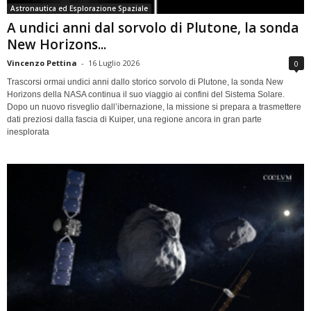
Astronautica ed Esplorazione Spaziale
A undici anni dal sorvolo di Plutone, la sonda
New Horizons...
Vincenzo Pettina
-
16 Luglio 2026
0
Trascorsi ormai undici anni dallo storico sorvolo di Plutone, la sonda New
Horizons della NASA continua il suo viaggio ai confini del Sistema Solare.
Dopo un nuovo risveglio dall’ibernazione, la missione si prepara a trasmettere
dati preziosi dalla fascia di Kuiper, una regione ancora in gran parte
inesplorata