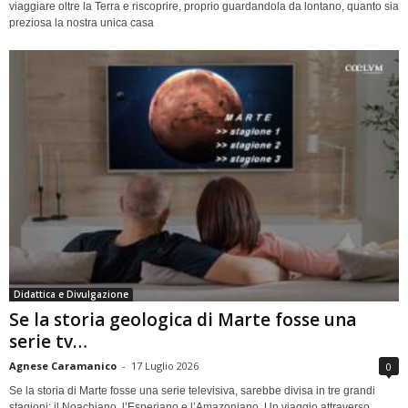
viaggiare oltre la Terra e riscoprire, proprio guardandola da lontano, quanto sia
preziosa la nostra unica casa
Didattica e Divulgazione
Se la storia geologica di Marte fosse una
serie tv…
Agnese Caramanico
-
17 Luglio 2026
0
Se la storia di Marte fosse una serie televisiva, sarebbe divisa in tre grandi
stagioni: il Noachiano, l’Esperiano e l’Amazoniano. Un viaggio attraverso