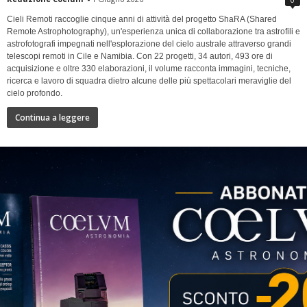
Cieli Remoti raccoglie cinque anni di attività del progetto ShaRA (Shared
Remote Astrophotography), un'esperienza unica di collaborazione tra astrofili e
astrofotografi impegnati nell'esplorazione del cielo australe attraverso grandi
telescopi remoti in Cile e Namibia. Con 22 progetti, 34 autori, 493 ore di
acquisizione e oltre 330 elaborazioni, il volume racconta immagini, tecniche,
ricerca e lavoro di squadra dietro alcune delle più spettacolari meraviglie del
cielo profondo.
Continua a leggere