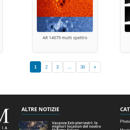
AR 14079 multi spettro
1
2
3
…
30
»
ALTRE NOTIZIE
CAT
Photo
Vacanze Extraterrestri: le
migliori location del nostro
Sistema Solare