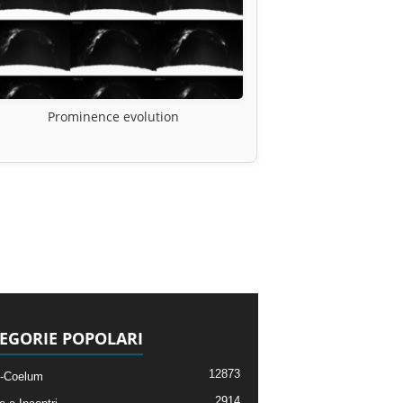
Prominence evolution
EGORIE POPOLARI
12873
-Coelum
2914