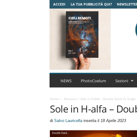
ACCEDI
LA TUA PUBBLICITÀ QUI?
NEWSLETTE
C
o
NEWS
PhotoCoelum
Sezioni
e
l
u
Home
>
- Nessuno
>
Sole In H-Alfa – Double Stack Vs Single
Sole in H-alfa – Dou
m
A
s
di
Salvo Lauricella
inserita il
18 Aprile 2023
t
r
o