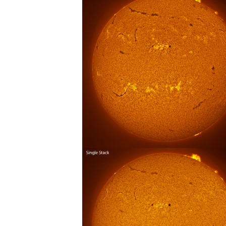
n
o
m
i
a