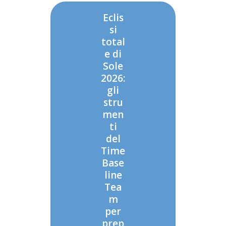
Eclis
si
total
e di
Sole
2026:
gli
stru
men
ti
del
Time
Base
line
Tea
m
per
prep