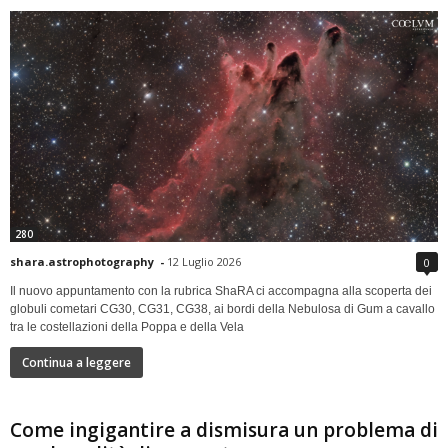
280
shara.astrophotography
-
12 Luglio 2026
0
Il nuovo appuntamento con la rubrica ShaRA ci accompagna alla scoperta dei
globuli cometari CG30, CG31, CG38, ai bordi della Nebulosa di Gum a cavallo
tra le costellazioni della Poppa e della Vela
Continua a leggere
Come ingigantire a dismisura un problema di