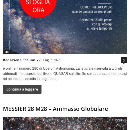
281
Redazione Coelum
-
28 Luglio 2026
0
è online il numero 280 di Coelum Astronomia. La lettura è riservata a tutti gli
abbonati in possesso del livello QUASAR sul sito. Se sei abbonato e non riesci
ad accedere contatta la segreteria.
Continua a leggere
MESSIER 28 M28 – Ammasso Globulare