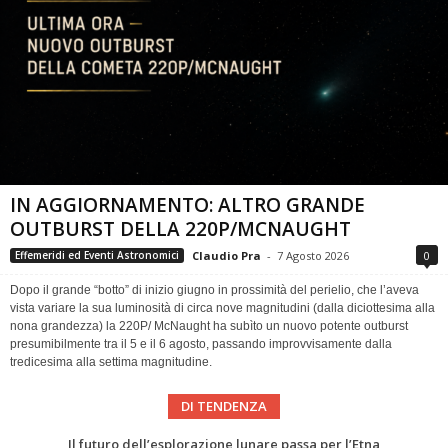
IN AGGIORNAMENTO: ALTRO GRANDE
OUTBURST DELLA 220P/MCNAUGHT
Claudio Pra
-
7 Agosto 2026
0
Effemeridi ed Eventi Astronomici
Dopo il grande “botto” di inizio giugno in prossimità del perielio, che l’aveva
vista variare la sua luminosità di circa nove magnitudini (dalla diciottesima alla
nona grandezza) la 220P/ McNaught ha subìto un nuovo potente outburst
presumibilmente tra il 5 e il 6 agosto, passando improvvisamente dalla
tredicesima alla settima magnitudine.
DI TENDENZA
Eclissi totale di Sole 2026: gli strumenti del Time Baseline Team per prepararsi all’evento