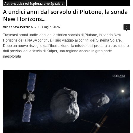
Astronautica ed Esplorazione Spaziale
A undici anni dal sorvolo di Plutone, la sonda
New Horizons...
Vincenzo Pettina
-
16 Luglio 2026
0
Trascorsi ormai undici anni dallo storico sorvolo di Plutone, la sonda New
Horizons della NASA continua il suo viaggio ai confini del Sistema Solare.
Dopo un nuovo risveglio dall’ibernazione, la missione si prepara a trasmettere
dati preziosi dalla fascia di Kuiper, una regione ancora in gran parte
inesplorata