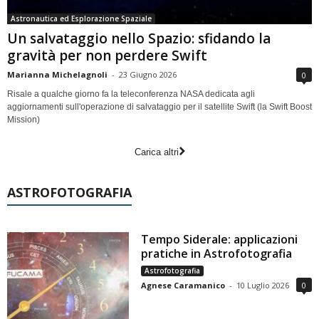
Astronautica ed Esplorazione Spaziale
Un salvataggio nello Spazio: sfidando la
gravità per non perdere Swift
Marianna Michelagnoli
-
23 Giugno 2026
0
Risale a qualche giorno fa la teleconferenza NASA dedicata agli
aggiornamenti sull'operazione di salvataggio per il satellite Swift (la Swift Boost
Mission)
Carica altri
ASTROFOTOGRAFIA
Tempo Siderale: applicazioni
pratiche in Astrofotografia
Astrofotografia
Agnese Caramanico
-
10 Luglio 2026
0