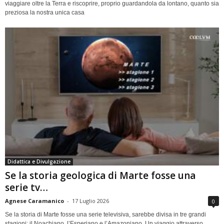
viaggiare oltre la Terra e riscoprire, proprio guardandola da lontano, quanto sia
preziosa la nostra unica casa
Didattica e Divulgazione
Se la storia geologica di Marte fosse una
serie tv…
Agnese Caramanico
-
17 Luglio 2026
0
Se la storia di Marte fosse una serie televisiva, sarebbe divisa in tre grandi
stagioni: il Noachiano, l’Esperiano e l’Amazoniano. Un viaggio attraverso