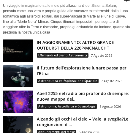
Un viaggio immaginario tra le mete più affascinanti del Sistema Solare,
pensato come una vera e propria guida alle vacanze extraterrestri: dalla Luna
romantica agli asteroidi solitari, dai super-vulcani di Marte alle lune di Giove,
fino alla “Morte Nera” Mimas. Cinque itinerari impossibili, per sognare di
viaggiare oltre la Terra e riscoprire, proprio guardandola da lontano, quanto sia
preziosa la nostra unica casa
IN AGGIORNAMENTO: ALTRO GRANDE
OUTBURST DELLA 220P/MCNAUGHT
Effemeridi ed Eventi Astronomici
7 Agosto 2026
Il futuro dell’esplorazione lunare passa per
l’Etna
Astronautica ed Esplorazione Spaziale
7 Agosto 2026
Abell 2255 nel radio più profondo di sempre:
nuova mappa del...
Astronomia, Astrofisica e Cosmologia
6 Agosto 2026
Alzando gli occhi al cielo – Vale la sveglia?Le
congiunzioni di...
Appuntamenti del Mese
5 Agosto 2026