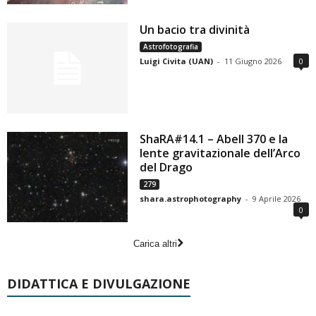
Un bacio tra divinità
Astrofotografia
Luigi Civita (UAN)
-
11 Giugno 2026
0
ShaRA#14.1 – Abell 370 e la
lente gravitazionale dell’Arco
del Drago
279
shara.astrophotography
-
9 Aprile 2026
0
Carica altri
DIDATTICA E DIVULGAZIONE