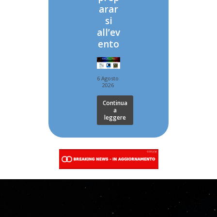
arar
si
all’ev
ento
6 Agosto
2026
Continua
a
leggere