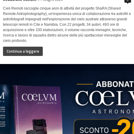
Cieli Remoti raccoglie cinque anni di attività del progetto ShaRA (Shared
Remote Astrophotography), un'esperienza unica di collaborazione tra astrofili e
astrofotografi impegnati nell'esplorazione del cielo australe attraverso grandi
telescopi remoti in Cile e Namibia. Con 22 progetti, 34 autori, 493 ore di
acquisizione e oltre 330 elaborazioni, il volume racconta immagini, tecniche,
ricerca e lavoro di squadra dietro alcune delle più spettacolari meraviglie del
cielo profondo.
Continua a leggere