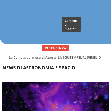
t
o
.
Continua
a
leggere
DI TENDENZA
Asteroidi del mese Agosto 2026
NEWS DI ASTRONOMIA E SPAZIO