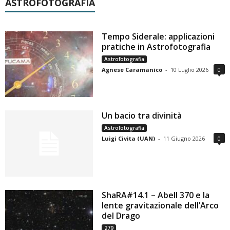
ASTROFOTOGRAFIA
Tempo Siderale: applicazioni
pratiche in Astrofotografia
Astrofotografia
Agnese Caramanico
-
10 Luglio 2026
0
Un bacio tra divinità
Astrofotografia
Luigi Civita (UAN)
-
11 Giugno 2026
0
ShaRA#14.1 – Abell 370 e la
lente gravitazionale dell’Arco
del Drago
279