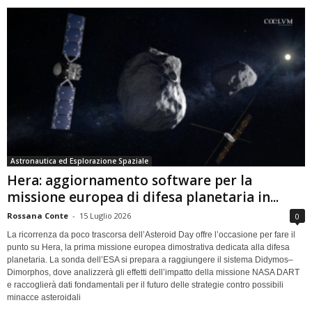
Astronautica ed Esplorazione Spaziale
Hera: aggiornamento software per la
missione europea di difesa planetaria in...
Rossana Conte
-
15 Luglio 2026
0
La ricorrenza da poco trascorsa dell’Asteroid Day offre l’occasione per fare il
punto su Hera, la prima missione europea dimostrativa dedicata alla difesa
planetaria. La sonda dell’ESA si prepara a raggiungere il sistema Didymos–
Dimorphos, dove analizzerà gli effetti dell’impatto della missione NASA DART
e raccoglierà dati fondamentali per il futuro delle strategie contro possibili
minacce asteroidali