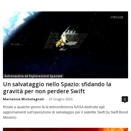
Astronautica ed Esplorazione Spaziale
Un salvataggio nello Spazio: sfidando la
gravità per non perdere Swift
Marianna Michelagnoli
-
23 Giugno 2026
0
Risale a qualche giorno fa la teleconferenza NASA dedicata agli
aggiornamenti sull'operazione di salvataggio per il satellite Swift (la Swift Boost
Mission)