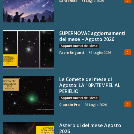
Lara Fossi
-
31 Luglio 2026
0
SUPERNOVAE aggiornamenti
del mese – Agosto 2026
Appuntamenti del Mese
Fabio Briganti
-
31 Luglio 2026
0
Le Comete del mese di
Agosto: LA 10P/TEMPEL AL
PERIELIO
Appuntamenti del Mese
Claudio Pra
-
29 Luglio 2026
0
Asteroidi del mese Agosto
2026