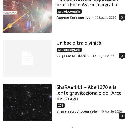
pratiche in Astrofotografia
Astrofotografia
Agnese Caramanico
-
10 Luglio 2026
0
Un bacio tra divinità
Astrofotografia
Luigi Civita (UAN)
-
11 Giugno 2026
0
ShaRA#14.1 – Abell 370 e la
lente gravitazionale dell’Arco
del Drago
279
shara.astrophotography
-
9 Aprile 2026
0