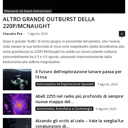
Effemeridi ed Eventi Astronomici
ALTRO GRANDE OUTBURST DELLA
220P/MCNAUGHT
Claudio Pra
-
7 Agosto 2026
0
Dopo il grande “botto” di inizio giugno in prossimità del perielio, che l’aveva
vista variare la sua luminosità di circa nove magnitudini (dalla diciottesima alla
nona grandezza) la 220P/ McNaught ha subìto un nuovo potente outburst
presumibilmente tra il 5 e il 6 agosto, passando improvvisamente dalla
tredicesima alla settima magnitudine.
Il futuro dell’esplorazione lunare passa per
l’Etna
Astronautica ed Esplorazione Spaziale
7 Agosto 2026
Abell 2255 nel radio più profondo di sempre:
nuova mappa del...
Astronomia, Astrofisica e Cosmologia
6 Agosto 2026
Alzando gli occhi al cielo – Vale la sveglia?Le
congiunzioni di...