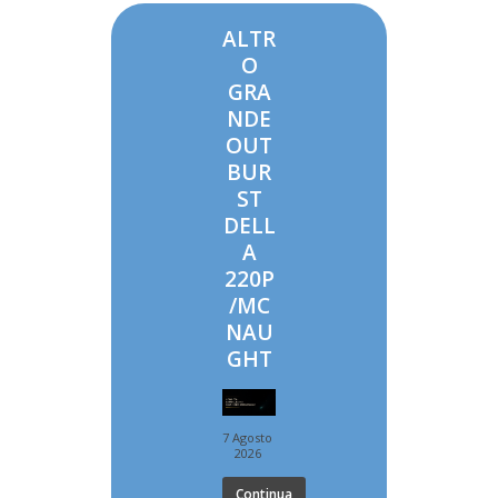
ALTR
O
GRA
NDE
OUT
BUR
ST
DELL
A
220P
/MC
NAU
GHT
7 Agosto
2026
Continua