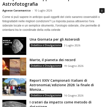
Astrofotografia
Agnese Caramanico
-
10 Luglio 2026
0
Come si può sapere in anticipo quali oggetti del cielo saranno osservabili o
fotografabili nelle migliori condizioni? La risposta passa attraverso l'ora
siderale locale e un semplice strumento, l'orologio siderale, che permette di
orientarsi tra le coordinate della volta celeste
Una Giornata per gli Asteroidi
Didattica e Divulgazione
3 Luglio 2026
Marte, il pianeta dei record
Didattica e Divulgazione
19 Giugno 2026
Report XXIV Campionati Italiani di
AstronomiaL'edizione 2026: la finale di
Monza...
Didattica e Divulgazione
16 Giugno 2026
I crateri da impatto come metodo di
datazione