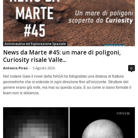
Astronautica ed Esplorazione Spaziale
News da Marte #45: un mare di poligoni,
Curiosity risale Valle...
Antonio Piras
-
5 Agosto 2026
0
Nel cratere Gale il rover della NASA ha fotografato una distesa di fratture
geometriche che si estende in ogni direzione fino all'orizzonte. Strutture del
genere erano già note, ma mai su questa scala. E su come si siano formate il
team non si sbilancia.