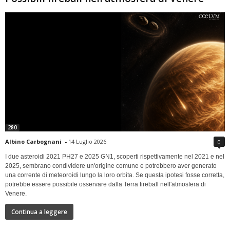
280
Albino Carbognani
-
14 Luglio 2026
0
I due asteroidi 2021 PH27 e 2025 GN1, scoperti rispettivamente nel 2021 e nel
2025, sembrano condividere un'origine comune e potrebbero aver generato
una corrente di meteoroidi lungo la loro orbita. Se questa ipotesi fosse corretta,
potrebbe essere possibile osservare dalla Terra fireball nell'atmosfera di
Venere.
Continua a leggere