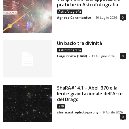
pratiche in Astrofotografia
Astrofotografia
Agnese Caramanico
-
10 Luglio 2026
0
Un bacio tra divinità
Astrofotografia
Luigi Civita (UAN)
-
11 Giugno 2026
0
ShaRA#14.1 – Abell 370 e la
lente gravitazionale dell’Arco
del Drago
279
shara.astrophotography
-
9 Aprile 2026
0