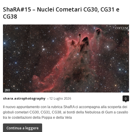
ShaRA#15 – Nuclei Cometari CG30, CG31 e
CG38
280
shara.astrophotography
-
12 Luglio 2026
0
Il nuovo appuntamento con la rubrica ShaRA ci accompagna alla scoperta dei
globuli cometari CG30, CG31, CG38, ai bordi della Nebulosa di Gum a cavallo
tra le costellazioni della Poppa e della Vela
Continua a leggere