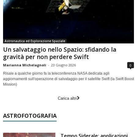
Astronautica ed Esplorazione Spaziale
Un salvataggio nello Spazio: sfidando la
gravità per non perdere Swift
Marianna Michelagnoli
-
23 Giugno 2026
0
Risale a qualche giorno fa la teleconferenza NASA dedicata agli
aggiornamenti sull'operazione di salvataggio per il satellite Swift (la Swift Boost
Mission)
Carica altri
ASTROFOTOGRAFIA
Tempo Siderale: applicazioni