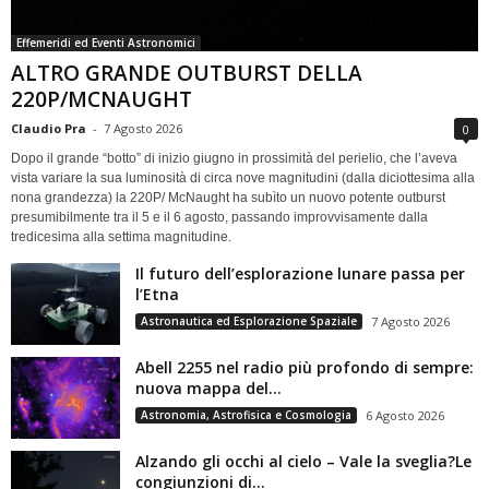
Effemeridi ed Eventi Astronomici
ALTRO GRANDE OUTBURST DELLA
220P/MCNAUGHT
Claudio Pra
-
7 Agosto 2026
0
Dopo il grande “botto” di inizio giugno in prossimità del perielio, che l’aveva
vista variare la sua luminosità di circa nove magnitudini (dalla diciottesima alla
nona grandezza) la 220P/ McNaught ha subìto un nuovo potente outburst
presumibilmente tra il 5 e il 6 agosto, passando improvvisamente dalla
tredicesima alla settima magnitudine.
Il futuro dell’esplorazione lunare passa per
l’Etna
Astronautica ed Esplorazione Spaziale
7 Agosto 2026
Abell 2255 nel radio più profondo di sempre:
nuova mappa del...
Astronomia, Astrofisica e Cosmologia
6 Agosto 2026
Alzando gli occhi al cielo – Vale la sveglia?Le
congiunzioni di...