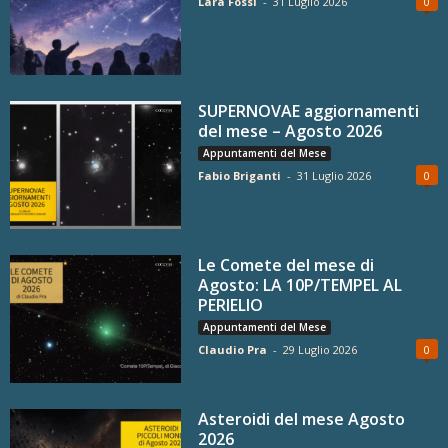
Lara Fossi
-
31 Luglio 2026
0
SUPERNOVAE aggiornamenti
del mese – Agosto 2026
Appuntamenti del Mese
Fabio Briganti
-
31 Luglio 2026
0
Le Comete del mese di
Agosto: LA 10P/TEMPEL AL
PERIELIO
Appuntamenti del Mese
Claudio Pra
-
29 Luglio 2026
0
Asteroidi del mese Agosto
2026