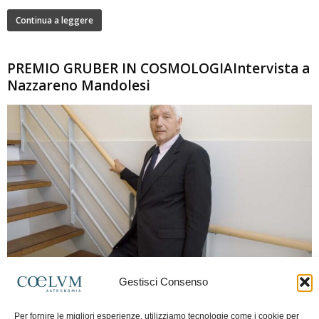
Continua a leggere
PREMIO GRUBER IN COSMOLOGIAIntervista a
Nazzareno Mandolesi
280
Gestisci Consenso
Frida Paolella
-
16 Giugno 2026
0
Intervista al professor Nazzareno Mandolesi, tra i protagonisti della cosmologia
Per fornire le migliori esperienze, utilizziamo tecnologie come i cookie per
spaziale europea e della missione Planck. Il dialogo ripercorre i principali