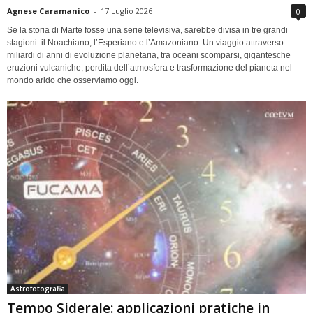
Agnese Caramanico
-
17 Luglio 2026
0
Se la storia di Marte fosse una serie televisiva, sarebbe divisa in tre grandi
stagioni: il Noachiano, l’Esperiano e l’Amazoniano. Un viaggio attraverso
miliardi di anni di evoluzione planetaria, tra oceani scomparsi, gigantesche
eruzioni vulcaniche, perdita dell’atmosfera e trasformazione del pianeta nel
mondo arido che osserviamo oggi.
Astrofotografia
Tempo Siderale: applicazioni pratiche in