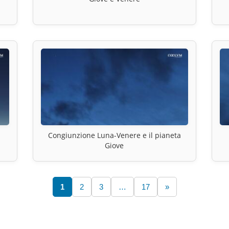
Congiunzione Luna-Venere e il pianeta
Giove
1
2
3
…
17
»