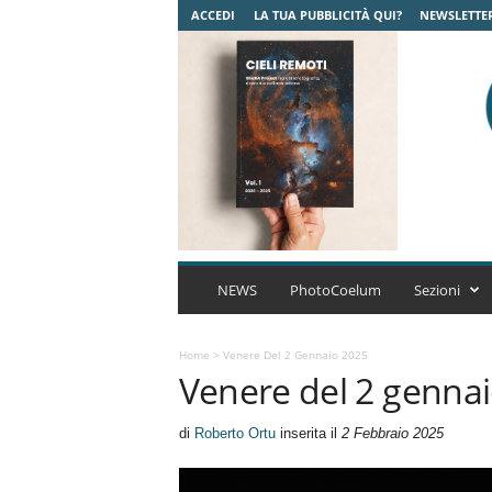
ACCEDI
LA TUA PUBBLICITÀ QUI?
NEWSLETTE
C
o
NEWS
PhotoCoelum
Sezioni
e
l
u
Home
>
Venere Del 2 Gennaio 2025
Venere del 2 genna
m
A
s
di
Roberto Ortu
inserita il
2 Febbraio 2025
t
r
o