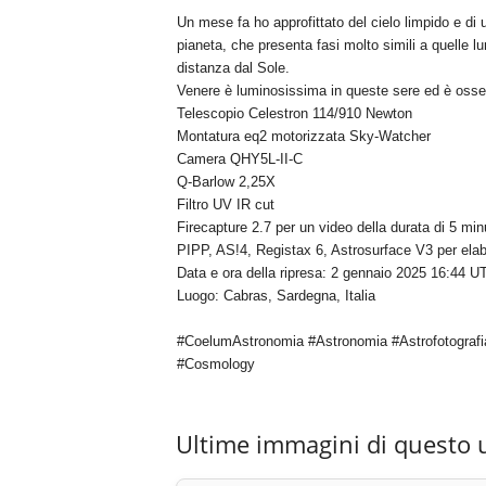
Un mese fa ho approfittato del cielo limpido e di
pianeta, che presenta fasi molto simili a quelle lu
distanza dal Sole.
Venere è luminosissima in queste sere ed è osser
Telescopio Celestron 114/910 Newton
Montatura eq2 motorizzata Sky-Watcher
Camera QHY5L-II-C
Q-Barlow 2,25X
Filtro UV IR cut
Firecapture 2.7 per un video della durata di 5 min
PIPP, AS!4, Registax 6, Astrosurface V3 per elab
Data e ora della ripresa: 2 gennaio 2025 16:44 UT
Luogo: Cabras, Sardegna, Italia
#CoelumAstronomia #Astronomia #Astrofotografi
#Cosmology
Ultime immagini di questo 