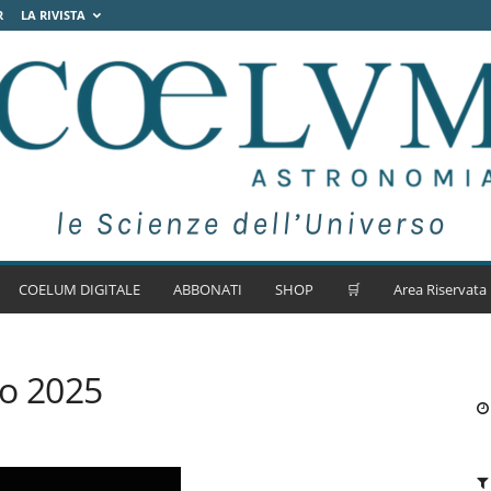
R
LA RIVISTA
COELUM DIGITALE
ABBONATI
SHOP
🛒
Area Riservata
io 2025