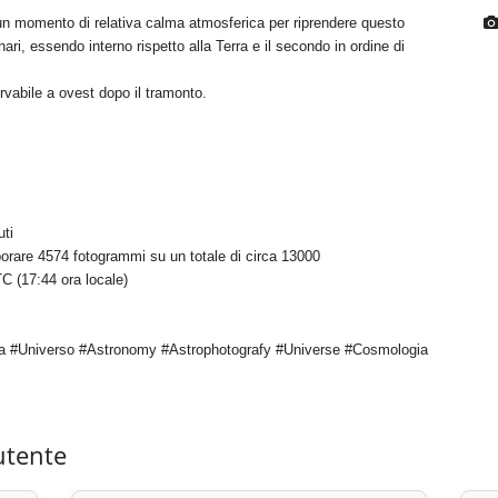
 un momento di relativa calma atmosferica per riprendere questo
nari, essendo interno rispetto alla Terra e il secondo in ordine di
vabile a ovest dopo il tramonto.
uti
orare 4574 fotogrammi su un totale di circa 13000
C (17:44 ora locale)
a #Universo #Astronomy #Astrophotografy #Universe #Cosmologia
utente