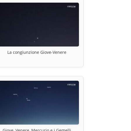
La congiunzione Giove-Venere
Giove, Venere, Mercurio e i Gemelli