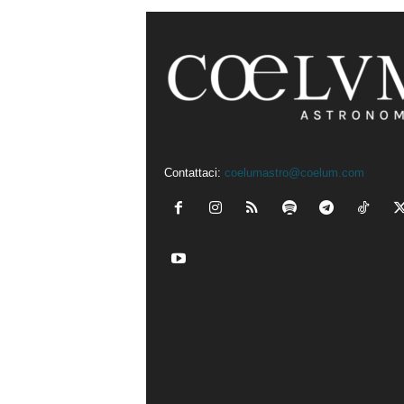
Contattaci:
coelumastro@coelum.com