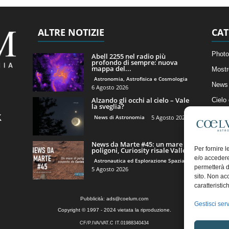
ALTRE NOTIZIE
CAT
Photo
Abell 2255 nel radio più
profondo di sempre: nuova
mappa del...
Mostr
Astronomia, Astrofisica e Cosmologia
News 
6 Agosto 2026
Alzando gli occhi al cielo – Vale
Cielo
la sveglia?
Astro
News di Astronomia
5 Agosto 2026
Artico
News da Marte #45: un mare di
Il Bl
Per fornire 
poligoni, Curiosity risale Valle...
e/o accedere
Astronautica ed Esplorazione Spaziale
permetterà d
5 Agosto 2026
sito. Non ac
caratteristic
Pubblicità:
ads@coelum.com
Gestisci serv
Copyright © 1997 - 2024 vietata la riproduzione.
CF/P.IVA/VAT.C IT.01988340434