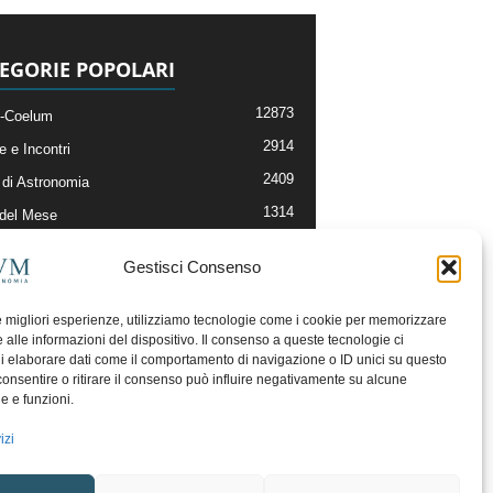
EGORIE POPOLARI
12873
-Coelum
2914
e e Incontri
2409
di Astronomia
1314
 del Mese
365
nomia, Astrofisica e Cosmologia
Gestisci Consenso
268
li e Risorse On-Line
192
og della Redazione
le migliori esperienze, utilizziamo tecnologie come i cookie per memorizzare
 alle informazioni del dispositivo. Il consenso a queste tecnologie ci
i elaborare dati come il comportamento di navigazione o ID unici su questo
consentire o ritirare il consenso può influire negativamente su alcune
he e funzioni.
izi