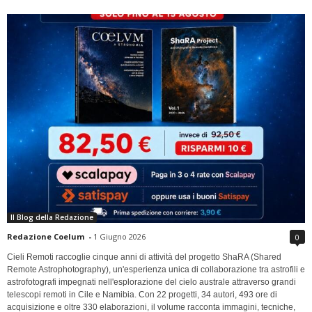
Il Blog della Redazione
Redazione Coelum
-
1 Giugno 2026
0
Cieli Remoti raccoglie cinque anni di attività del progetto ShaRA (Shared
Remote Astrophotography), un'esperienza unica di collaborazione tra astrofili e
astrofotografi impegnati nell'esplorazione del cielo australe attraverso grandi
telescopi remoti in Cile e Namibia. Con 22 progetti, 34 autori, 493 ore di
acquisizione e oltre 330 elaborazioni, il volume racconta immagini, tecniche,