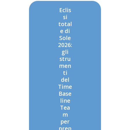
Eclis
si
total
e di
Sole
2026:
gli
stru
men
ti
del
Time
Base
line
Tea
m
per
prep