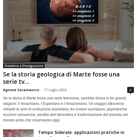
Didattica e Divulgazione
Se la storia geologica di Marte fosse una
serie tv…
Agnese Caramanico
-
17 Luglio 2026
0
Se la storia di Marte fosse una serie televisiva, sarebbe divisa in tre grandi
stagioni: il Noachiano, l’Esperiano e l’Amazoniano. Un viaggio attraverso
miliardi di anni di evoluzione planetaria, tra oceani scomparsi, gigantesche
eruzioni vulcaniche, perdita dell’atmosfera e trasformazione del pianeta nel
mondo arido che osserviamo oggi.
Tempo Siderale: applicazioni pratiche in