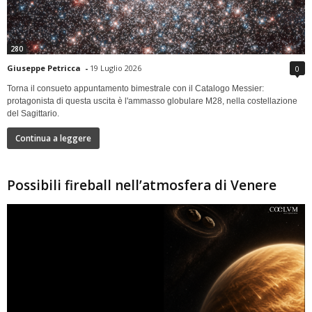
280
Giuseppe Petricca
-
19 Luglio 2026
0
Torna il consueto appuntamento bimestrale con il Catalogo Messier:
protagonista di questa uscita è l'ammasso globulare M28, nella costellazione
del Sagittario.
Continua a leggere
Possibili fireball nell’atmosfera di Venere