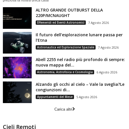
preziosa la nostra unica casa
ALTRO GRANDE OUTBURST DELLA
220P/MCNAUGHT
Effemeridi ed Eventi Astronomici
7 Agosto 2026
Il futuro dell’esplorazione lunare passa per
l’Etna
Astronautica ed Esplorazione Spaziale
7 Agosto 2026
Abell 2255 nel radio più profondo di sempre:
nuova mappa del...
Astronomia, Astrofisica e Cosmologia
6 Agosto 2026
Alzando gli occhi al cielo – Vale la sveglia?Le
congiunzioni di...
Appuntamenti del Mese
5 Agosto 2026
Carica altri
Cieli Remoti