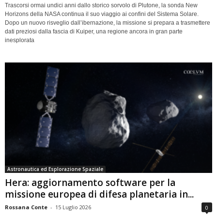
Trascorsi ormai undici anni dallo storico sorvolo di Plutone, la sonda New
Horizons della NASA continua il suo viaggio ai confini del Sistema Solare.
Dopo un nuovo risveglio dall’ibernazione, la missione si prepara a trasmettere
dati preziosi dalla fascia di Kuiper, una regione ancora in gran parte
inesplorata
Astronautica ed Esplorazione Spaziale
Hera: aggiornamento software per la
missione europea di difesa planetaria in...
Rossana Conte
-
15 Luglio 2026
0