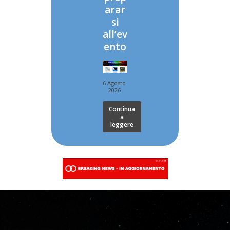
arar
si
all’ev
ento
6 Agosto
2026
Continua
a
leggere