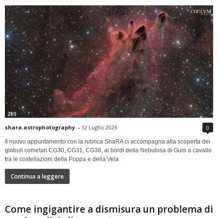
280
shara.astrophotography
-
12 Luglio 2026
0
Il nuovo appuntamento con la rubrica ShaRA ci accompagna alla scoperta dei
globuli cometari CG30, CG31, CG38, ai bordi della Nebulosa di Gum a cavallo
tra le costellazioni della Poppa e della Vela
Continua a leggere
Come ingigantire a dismisura un problema di