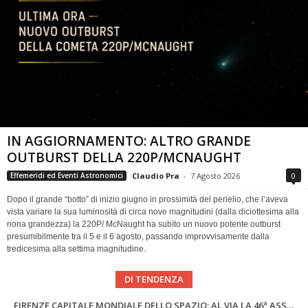
IN AGGIORNAMENTO: ALTRO GRANDE
OUTBURST DELLA 220P/MCNAUGHT
Claudio Pra
-
7 Agosto 2026
0
Effemeridi ed Eventi Astronomici
Dopo il grande “botto” di inizio giugno in prossimità del perielio, che l’aveva
vista variare la sua luminosità di circa nove magnitudini (dalla diciottesima alla
nona grandezza) la 220P/ McNaught ha subìto un nuovo potente outburst
presumibilmente tra il 5 e il 6 agosto, passando improvvisamente dalla
tredicesima alla settima magnitudine.
DI TENDENZA
Cielo del Mese di Agosto 2026