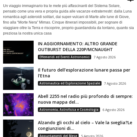
Un viaggio immaginario tra le mete più affascinanti del Sistema Solare,
pensato come una vera e propria guida alle vacanze extraterrestri: dalla Luna
romantica agli asteroidi solitari, dai super-vulcani di Marte alle lune di Giove,
fino alla “Morte Nera” Mimas. Cinque itinerari impossibili, per sognare di
viaggiare oltre la Terra e riscoprire, proprio guardandola da lontano, quanto sia
preziosa la nostra unica casa
IN AGGIORNAMENTO: ALTRO GRANDE
OUTBURST DELLA 220P/MCNAUGHT
Effemeridi ed Eventi Astronomici
7 Agosto 2026
Il futuro dell’esplorazione lunare passa per
l’Etna
Astronautica ed Esplorazione Spaziale
7 Agosto 2026
Abell 2255 nel radio più profondo di sempre:
nuova mappa del...
Astronomia, Astrofisica e Cosmologia
6 Agosto 2026
Alzando gli occhi al cielo – Vale la sveglia?Le
congiunzioni di...
Appuntamenti del Mese
5 Agosto 2026