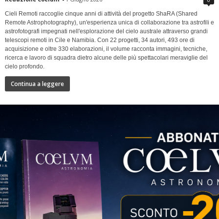
Cieli Remoti raccoglie cinque anni di attività del progetto ShaRA (Shared
Remote Astrophotography), un'esperienza unica di collaborazione tra astrofili e
astrofotografi impegnati nell'esplorazione del cielo australe attraverso grandi
telescopi remoti in Cile e Namibia. Con 22 progetti, 34 autori, 493 ore di
acquisizione e oltre 330 elaborazioni, il volume racconta immagini, tecniche,
ricerca e lavoro di squadra dietro alcune delle più spettacolari meraviglie del
cielo profondo.
Continua a leggere