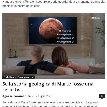
viaggiare oltre la Terra e riscoprire, proprio guardandola da lontano, quanto sia
preziosa la nostra unica casa
Didattica e Divulgazione
Se la storia geologica di Marte fosse una
serie tv…
Agnese Caramanico
-
17 Luglio 2026
0
Se la storia di Marte fosse una serie televisiva, sarebbe divisa in tre grandi
stagioni: il Noachiano, l’Esperiano e l’Amazoniano. Un viaggio attraverso