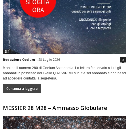
281
Redazione Coelum
-
28 Luglio 2026
0
è online il numero 280 di Coelum Astronomia. La lettura è riservata a tutti gli
abbonati in possesso del livello QUASAR sul sito. Se sei abbonato e non riesci
ad accedere contatta la segreteria.
Continua a leggere
MESSIER 28 M28 – Ammasso Globulare