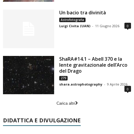
Un bacio tra divinità
Astrofotografia
Luigi Civita (UAN)
-
11 Giugno 2026
0
ShaRA#14.1 – Abell 370 e la
lente gravitazionale dell’Arco
del Drago
279
shara.astrophotography
-
9 Aprile 2026
0
Carica altri
DIDATTICA E DIVULGAZIONE