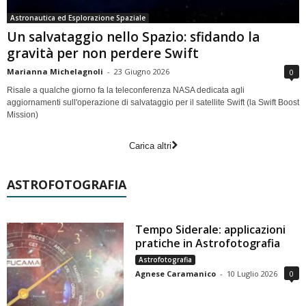
Astronautica ed Esplorazione Spaziale
Un salvataggio nello Spazio: sfidando la
gravità per non perdere Swift
Marianna Michelagnoli
-
23 Giugno 2026
0
Risale a qualche giorno fa la teleconferenza NASA dedicata agli
aggiornamenti sull'operazione di salvataggio per il satellite Swift (la Swift Boost
Mission)
Carica altri
ASTROFOTOGRAFIA
Tempo Siderale: applicazioni
pratiche in Astrofotografia
Astrofotografia
Agnese Caramanico
-
10 Luglio 2026
0