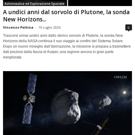
Astronautica ed Esplorazione Spaziale
A undici anni dal sorvolo di Plutone, la sonda
New Horizons...
Vincenzo Pettina
-
16 Luglio 2026
0
Trascorsi ormai undici anni dallo storico sorvolo di Plutone, la sonda New
Horizons della NASA continua il suo viaggio ai confini del Sistema Solare.
Dopo un nuovo risveglio dall’ibernazione, la missione si prepara a trasmettere
dati preziosi dalla fascia di Kuiper, una regione ancora in gran parte
inesplorata