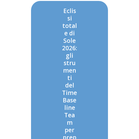
Eclis
si
total
e di
Sole
2026:
gli
stru
men
ti
del
Time
Base
line
Tea
m
per
prep