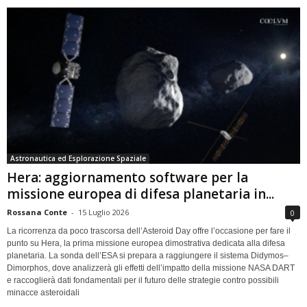
Astronautica ed Esplorazione Spaziale
Hera: aggiornamento software per la
missione europea di difesa planetaria in...
Rossana Conte
-
15 Luglio 2026
0
La ricorrenza da poco trascorsa dell’Asteroid Day offre l’occasione per fare il
punto su Hera, la prima missione europea dimostrativa dedicata alla difesa
planetaria. La sonda dell’ESA si prepara a raggiungere il sistema Didymos–
Dimorphos, dove analizzerà gli effetti dell’impatto della missione NASA DART
e raccoglierà dati fondamentali per il futuro delle strategie contro possibili
minacce asteroidali