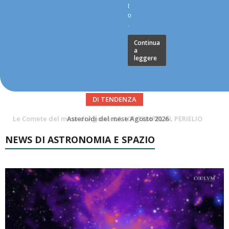
t
o
.
Continua
a
leggere
DI TENDENZA
Asteroidi del mese Agosto 2026
Transiti di ISS International Space Station e Tiangong – Agosto 2026
NEWS DI ASTRONOMIA E SPAZIO