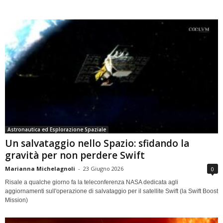
Astronautica ed Esplorazione Spaziale
Un salvataggio nello Spazio: sfidando la
gravità per non perdere Swift
Marianna Michelagnoli
-
23 Giugno 2026
0
Risale a qualche giorno fa la teleconferenza NASA dedicata agli
aggiornamenti sull'operazione di salvataggio per il satellite Swift (la Swift Boost
Mission)