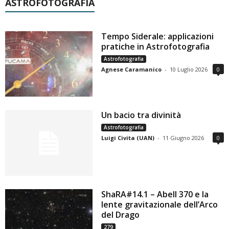
ASTROFOTOGRAFIA
Tempo Siderale: applicazioni
pratiche in Astrofotografia
Astrofotografia
Agnese Caramanico
-
10 Luglio 2026
0
Un bacio tra divinità
Astrofotografia
Luigi Civita (UAN)
-
11 Giugno 2026
0
ShaRA#14.1 – Abell 370 e la
lente gravitazionale dell’Arco
del Drago
279