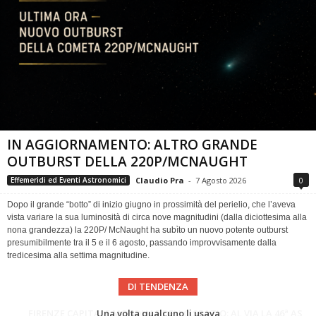
IN AGGIORNAMENTO: ALTRO GRANDE
OUTBURST DELLA 220P/MCNAUGHT
Claudio Pra
-
7 Agosto 2026
0
Effemeridi ed Eventi Astronomici
Dopo il grande “botto” di inizio giugno in prossimità del perielio, che l’aveva
vista variare la sua luminosità di circa nove magnitudini (dalla diciottesima alla
nona grandezza) la 220P/ McNaught ha subìto un nuovo potente outburst
presumibilmente tra il 5 e il 6 agosto, passando improvvisamente dalla
tredicesima alla settima magnitudine.
DI TENDENZA
Cielo del Mese di Agosto 2026
FIRENZE CAPITALE MONDIALE DELLO SPAZIO: AL VIA LA 46ª ASSEMBLEA SCIENTIFICA DEL COSPAR