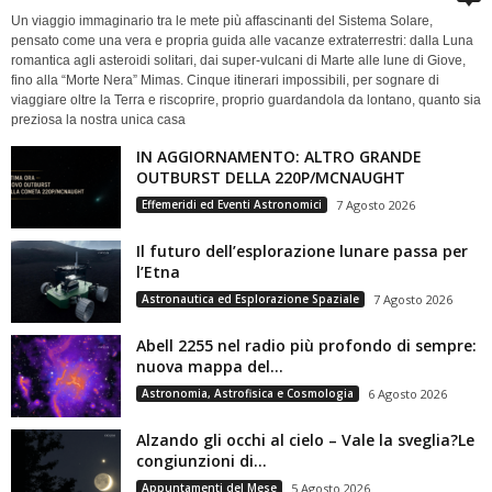
Un viaggio immaginario tra le mete più affascinanti del Sistema Solare,
pensato come una vera e propria guida alle vacanze extraterrestri: dalla Luna
romantica agli asteroidi solitari, dai super-vulcani di Marte alle lune di Giove,
fino alla “Morte Nera” Mimas. Cinque itinerari impossibili, per sognare di
viaggiare oltre la Terra e riscoprire, proprio guardandola da lontano, quanto sia
preziosa la nostra unica casa
IN AGGIORNAMENTO: ALTRO GRANDE
OUTBURST DELLA 220P/MCNAUGHT
Effemeridi ed Eventi Astronomici
7 Agosto 2026
Il futuro dell’esplorazione lunare passa per
l’Etna
Astronautica ed Esplorazione Spaziale
7 Agosto 2026
Abell 2255 nel radio più profondo di sempre:
nuova mappa del...
Astronomia, Astrofisica e Cosmologia
6 Agosto 2026
Alzando gli occhi al cielo – Vale la sveglia?Le
congiunzioni di...
Appuntamenti del Mese
5 Agosto 2026