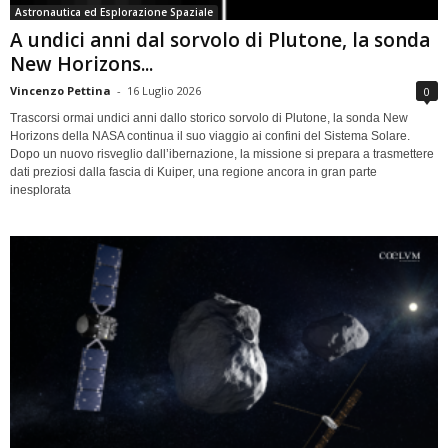
Astronautica ed Esplorazione Spaziale
A undici anni dal sorvolo di Plutone, la sonda
New Horizons...
Vincenzo Pettina
-
16 Luglio 2026
0
Trascorsi ormai undici anni dallo storico sorvolo di Plutone, la sonda New
Horizons della NASA continua il suo viaggio ai confini del Sistema Solare.
Dopo un nuovo risveglio dall’ibernazione, la missione si prepara a trasmettere
dati preziosi dalla fascia di Kuiper, una regione ancora in gran parte
inesplorata