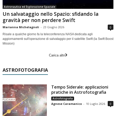
Astronautica ed Esplorazione Spaziale
Un salvataggio nello Spazio: sfidando la
gravità per non perdere Swift
Marianna Michelagnoli
-
23 Giugno 2026
0
Risale a qualche giorno fa la teleconferenza NASA dedicata agli
aggiornamenti sull'operazione di salvataggio per il satellite Swift (la Swift Boost
Mission)
Carica altri
ASTROFOTOGRAFIA
Tempo Siderale: applicazioni
pratiche in Astrofotografia
Astrofotografia
Agnese Caramanico
-
10 Luglio 2026
0