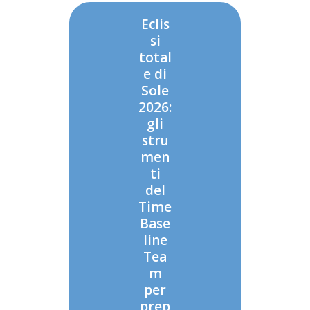
Eclis
si
total
e di
Sole
2026:
gli
stru
men
ti
del
Time
Base
line
Tea
m
per
prep