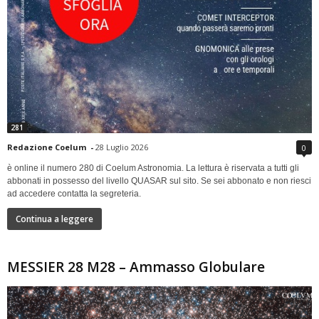
281
Redazione Coelum
-
28 Luglio 2026
0
è online il numero 280 di Coelum Astronomia. La lettura è riservata a tutti gli
abbonati in possesso del livello QUASAR sul sito. Se sei abbonato e non riesci
ad accedere contatta la segreteria.
Continua a leggere
MESSIER 28 M28 – Ammasso Globulare