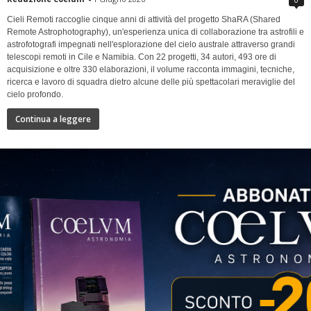
Cieli Remoti raccoglie cinque anni di attività del progetto ShaRA (Shared
Remote Astrophotography), un'esperienza unica di collaborazione tra astrofili e
astrofotografi impegnati nell'esplorazione del cielo australe attraverso grandi
telescopi remoti in Cile e Namibia. Con 22 progetti, 34 autori, 493 ore di
acquisizione e oltre 330 elaborazioni, il volume racconta immagini, tecniche,
ricerca e lavoro di squadra dietro alcune delle più spettacolari meraviglie del
cielo profondo.
Continua a leggere