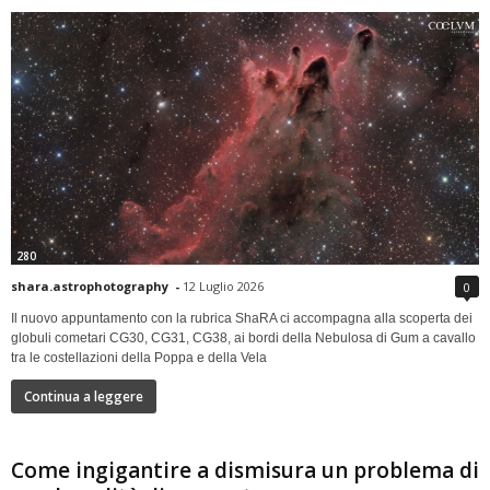
280
shara.astrophotography
-
12 Luglio 2026
0
Il nuovo appuntamento con la rubrica ShaRA ci accompagna alla scoperta dei
globuli cometari CG30, CG31, CG38, ai bordi della Nebulosa di Gum a cavallo
tra le costellazioni della Poppa e della Vela
Continua a leggere
Come ingigantire a dismisura un problema di