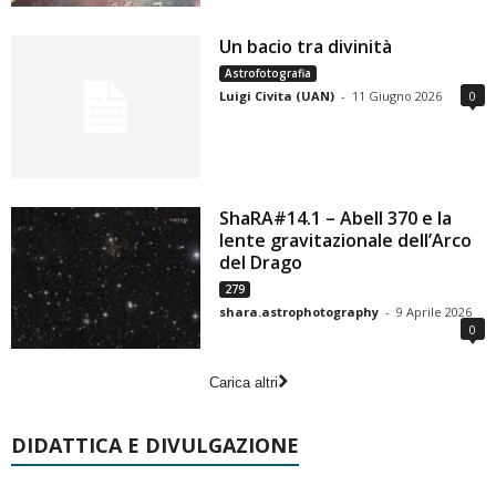
Un bacio tra divinità
Astrofotografia
Luigi Civita (UAN)
-
11 Giugno 2026
0
ShaRA#14.1 – Abell 370 e la
lente gravitazionale dell’Arco
del Drago
279
shara.astrophotography
-
9 Aprile 2026
0
Carica altri
DIDATTICA E DIVULGAZIONE