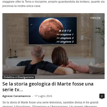
viaggiare oltre la Terra e riscoprire, proprio guardandola da lontano, quanto sia
preziosa la nostra unica casa
Didattica e Divulgazione
Se la storia geologica di Marte fosse una
serie tv…
Agnese Caramanico
-
17 Luglio 2026
0
Se la storia di Marte fosse una serie televisiva, sarebbe divisa in tre grandi
stagioni: il Noachiano, l’Esperiano e l’Amazoniano. Un viaggio attraverso