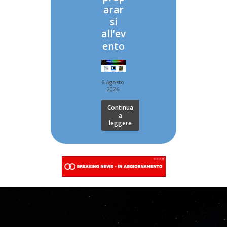
arar
si
all’ev
ento
6 Agosto
2026
Continua
a
leggere