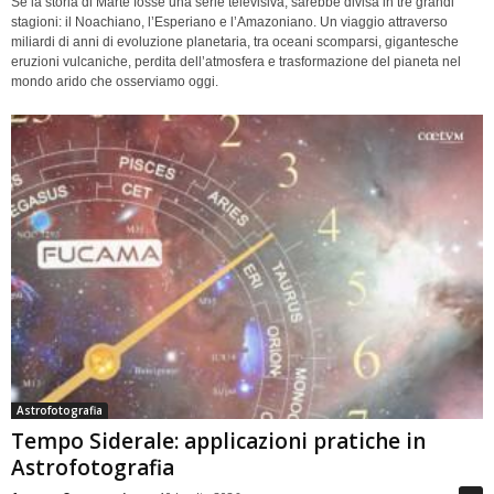
Se la storia di Marte fosse una serie televisiva, sarebbe divisa in tre grandi
stagioni: il Noachiano, l’Esperiano e l’Amazoniano. Un viaggio attraverso
miliardi di anni di evoluzione planetaria, tra oceani scomparsi, gigantesche
eruzioni vulcaniche, perdita dell’atmosfera e trasformazione del pianeta nel
mondo arido che osserviamo oggi.
Astrofotografia
Tempo Siderale: applicazioni pratiche in
Astrofotografia