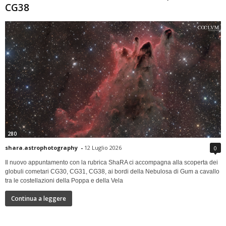
CG38
280
shara.astrophotography
-
12 Luglio 2026
0
Il nuovo appuntamento con la rubrica ShaRA ci accompagna alla scoperta dei
globuli cometari CG30, CG31, CG38, ai bordi della Nebulosa di Gum a cavallo
tra le costellazioni della Poppa e della Vela
Continua a leggere