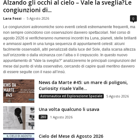
Alzando gli occhi al cielo – Vale la sveglia?Le
congiunzioni di...
Lara Fossi
-
5 Agosto 2026
0
Le congiunzioni astronomiche sono eventi celesti estremamente frequenti, ma
non sempre coincidono con osservazioni davvero spettacolari. Nel corso di
agosto 2026 si verificheranno numerosi incontri tra Luna, pianeti, stelle brillanti
e ammassi aperti in una lunga sequenza di appuntamenti celesti: alcuni
facilmente osservabili, altri penalizzati dalla luce del Sole, dalla scarsa altezza
sull’orizzonte o dalla vicinanza con l’alba o il crepuscolo. In questo nuovo
appuntamento di “Vale la sveglia?” analizzeremo le principali congiunzioni del
mese dal punto di vista osservativo, cercando di capire quali meritino davvero
di essere seguite con il naso all’insù.
News da Marte #45: un mare di poligoni,
Curiosity risale Valle...
Astronautica ed Esplorazione Spaziale
5 Agosto 2026
Una volta qualcuno li usava
280
1 Agosto 2026
Cielo del Mese di Agosto 2026