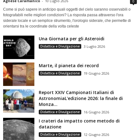
Agnese Caramanico
-
10 Luglio 2026
0
Come si può sapere in anticipo quali oggetti del cielo saranno osservabili o
fotografabili nelle migliori condizioni? La risposta passa attraverso l'ora
siderale locale e un semplice strumento, l'orologio siderale, che permette di
orientarsi tra le coordinate della volta celeste
Una Giornata per gli Asteroidi
Didattica e Divulgazione
3 Luglio 2026
Marte, il pianeta dei record
Didattica e Divulgazione
19 Giugno 2026
Report XXIV Campionati Italiani di
AstronomiaL'edizione 2026: la finale di
Monza...
Didattica e Divulgazione
16 Giugno 2026
I crateri da impatto come metodo di
datazione
Didattica e Divulgazione
12 Giugno 2026