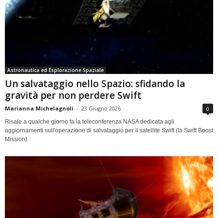
Astronautica ed Esplorazione Spaziale
Un salvataggio nello Spazio: sfidando la
gravità per non perdere Swift
Marianna Michelagnoli
-
23 Giugno 2026
0
Risale a qualche giorno fa la teleconferenza NASA dedicata agli
aggiornamenti sull'operazione di salvataggio per il satellite Swift (la Swift Boost
Mission)