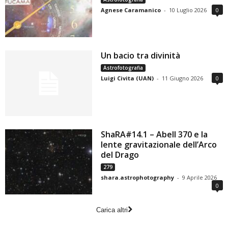
Agnese Caramanico
-
10 Luglio 2026
0
Un bacio tra divinità
Astrofotografia
Luigi Civita (UAN)
-
11 Giugno 2026
0
ShaRA#14.1 – Abell 370 e la
lente gravitazionale dell’Arco
del Drago
279
shara.astrophotography
-
9 Aprile 2026
0
Carica altri