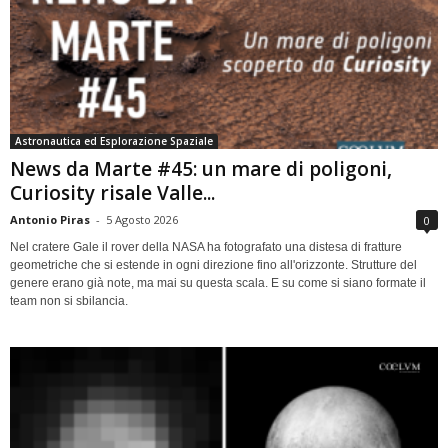
Astronautica ed Esplorazione Spaziale
News da Marte #45: un mare di poligoni,
Curiosity risale Valle...
Antonio Piras
-
5 Agosto 2026
0
Nel cratere Gale il rover della NASA ha fotografato una distesa di fratture
geometriche che si estende in ogni direzione fino all'orizzonte. Strutture del
genere erano già note, ma mai su questa scala. E su come si siano formate il
team non si sbilancia.