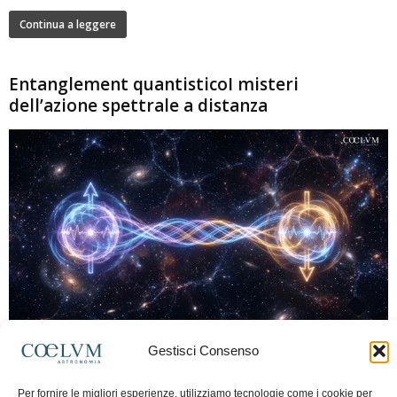
Continua a leggere
Entanglement quantisticoI misteri
dell’azione spettrale a distanza
280
Gestisci Consenso
Marco Lorrai
-
15 Giugno 2026
0
L'entanglement quantistico è uno dei fenomeni più sorprendenti della fisica
Per fornire le migliori esperienze, utilizziamo tecnologie come i cookie per
moderna: due particelle possono mostrare correlazioni che sembrano ignorare