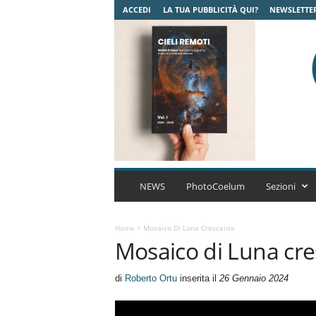
ACCEDI
LA TUA PUBBLICITÀ QUI?
NEWSLETTE
C
o
NEWS
PhotoCoelum
Sezioni
e
l
u
Home
>
Mosaico Di Luna Crescente
Mosaico di Luna cr
m
A
s
di
Roberto Ortu
inserita il
26 Gennaio 2024
t
r
o