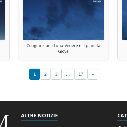
Congiunzione Luna-Venere e il pianeta
Giove
1
2
3
…
17
»
ALTRE NOTIZIE
CAT