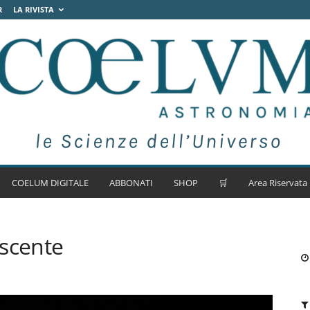
R
LA RIVISTA
COELUM DIGITALE
ABBONATI
SHOP
🛒
Area Riservata
escente