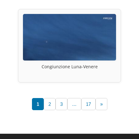
Congiunzione Luna-Venere
1
2
3
…
17
»