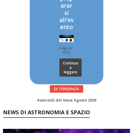
arar
si
all’ev
ento
6 Agosto
2026
Continua
a
leggere
DI TENDENZA
Transiti di ISS International Space Station e Tiangong – Agosto 2026
NEWS DI ASTRONOMIA E SPAZIO