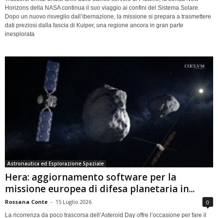
Horizons della NASA continua il suo viaggio ai confini del Sistema Solare.
Dopo un nuovo risveglio dall’ibernazione, la missione si prepara a trasmettere
dati preziosi dalla fascia di Kuiper, una regione ancora in gran parte
inesplorata
Astronautica ed Esplorazione Spaziale
Hera: aggiornamento software per la
missione europea di difesa planetaria in...
Rossana Conte
-
15 Luglio 2026
0
La ricorrenza da poco trascorsa dell’Asteroid Day offre l’occasione per fare il