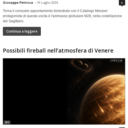
Giuseppe Petricca
-
19 Luglio 2026
0
Torna il consueto appuntamento bimestrale con il Catalogo Messier:
protagonista di questa uscita è l'ammasso globulare M28, nella costellazione
del Sagittario.
Continua a leggere
Possibili fireball nell’atmosfera di Venere
280