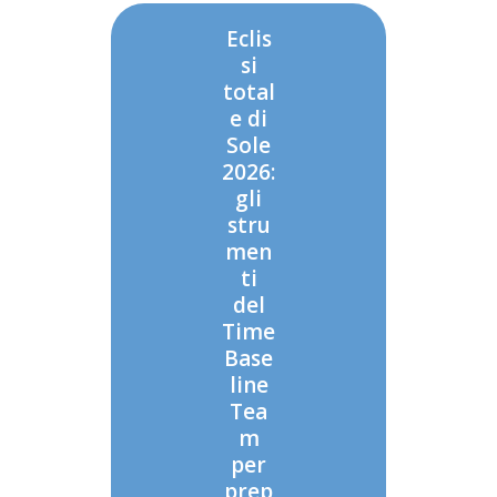
Eclis
si
total
e di
Sole
2026:
gli
stru
men
ti
del
Time
Base
line
Tea
m
per
prep