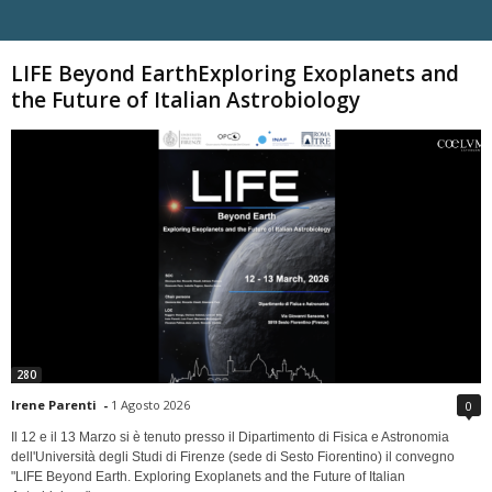
Carica altri
LIFE Beyond EarthExploring Exoplanets and
the Future of Italian Astrobiology
280
Irene Parenti
-
1 Agosto 2026
0
Il 12 e il 13 Marzo si è tenuto presso il Dipartimento di Fisica e Astronomia
dell'Università degli Studi di Firenze (sede di Sesto Fiorentino) il convegno
"LIFE Beyond Earth. Exploring Exoplanets and the Future of Italian