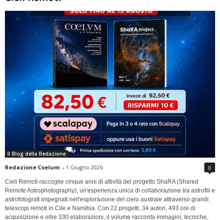
Il Blog della Redazione
Redazione Coelum
-
1 Giugno 2026
0
Cieli Remoti raccoglie cinque anni di attività del progetto ShaRA (Shared
Remote Astrophotography), un'esperienza unica di collaborazione tra astrofili e
astrofotografi impegnati nell'esplorazione del cielo australe attraverso grandi
telescopi remoti in Cile e Namibia. Con 22 progetti, 34 autori, 493 ore di
acquisizione e oltre 330 elaborazioni, il volume racconta immagini, tecniche,