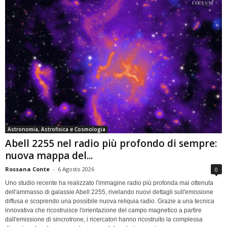
Astronomia, Astrofisica e Cosmologia
Abell 2255 nel radio più profondo di sempre:
nuova mappa del...
Rossana Conte
-
6 Agosto 2026
0
Uno studio recente ha realizzato l'immagine radio più profonda mai ottenuta
dell'ammasso di galassie Abell 2255, rivelando nuovi dettagli sull'emissione
diffusa e scoprendo una possibile nuova reliquia radio. Grazie a una tecnica
innovativa che ricostruisce l'orientazione del campo magnetico a partire
dall'emissione di sincrotrone, i ricercatori hanno ricostruito la complessa