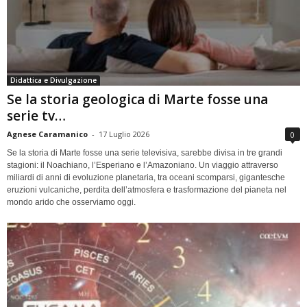
Didattica e Divulgazione
Se la storia geologica di Marte fosse una
serie tv…
Agnese Caramanico
-
17 Luglio 2026
0
Se la storia di Marte fosse una serie televisiva, sarebbe divisa in tre grandi
stagioni: il Noachiano, l’Esperiano e l’Amazoniano. Un viaggio attraverso
miliardi di anni di evoluzione planetaria, tra oceani scomparsi, gigantesche
eruzioni vulcaniche, perdita dell’atmosfera e trasformazione del pianeta nel
mondo arido che osserviamo oggi.