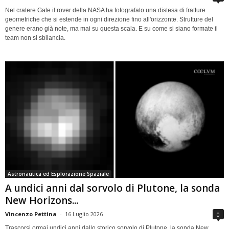
Nel cratere Gale il rover della NASA ha fotografato una distesa di fratture
geometriche che si estende in ogni direzione fino all'orizzonte. Strutture del
genere erano già note, ma mai su questa scala. E su come si siano formate il
team non si sbilancia.
Astronautica ed Esplorazione Spaziale
A undici anni dal sorvolo di Plutone, la sonda
New Horizons...
Vincenzo Pettina
-
16 Luglio 2026
0
Trascorsi ormai undici anni dallo storico sorvolo di Plutone, la sonda New