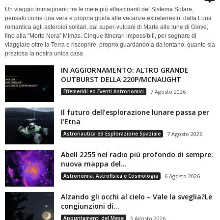
Un viaggio immaginario tra le mete più affascinanti del Sistema Solare,
pensato come una vera e propria guida alle vacanze extraterrestri: dalla Luna
romantica agli asteroidi solitari, dai super-vulcani di Marte alle lune di Giove,
fino alla “Morte Nera” Mimas. Cinque itinerari impossibili, per sognare di
viaggiare oltre la Terra e riscoprire, proprio guardandola da lontano, quanto sia
preziosa la nostra unica casa
IN AGGIORNAMENTO: ALTRO GRANDE
OUTBURST DELLA 220P/MCNAUGHT
Effemeridi ed Eventi Astronomici
7 Agosto 2026
Il futuro dell’esplorazione lunare passa per
l’Etna
Astronautica ed Esplorazione Spaziale
7 Agosto 2026
Abell 2255 nel radio più profondo di sempre:
nuova mappa del...
Astronomia, Astrofisica e Cosmologia
6 Agosto 2026
Alzando gli occhi al cielo – Vale la sveglia?Le
congiunzioni di...
Appuntamenti del Mese
5 Agosto 2026