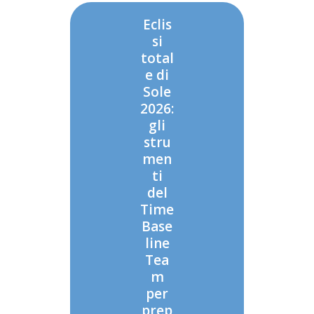
Eclis
si
total
e di
Sole
2026:
gli
stru
men
ti
del
Time
Base
line
Tea
m
per
prep