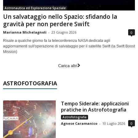
Astronautica ed Esplorazione Spaziale
Un salvataggio nello Spazio: sfidando la
gravità per non perdere Swift
Marianna Michelagnoli
-
23 Giugno 2026
0
Risale a qualche giorno fa la teleconferenza NASA dedicata agli
aggiornamenti sull'operazione di salvataggio per il satellite Swift (la Swift Boost
Mission)
Carica altri
ASTROFOTOGRAFIA
Tempo Siderale: applicazioni
pratiche in Astrofotografia
Astrofotografia
Agnese Caramanico
-
10 Luglio 2026
0