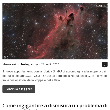
280
shara.astrophotography
-
12 Luglio 2026
0
Il nuovo appuntamento con la rubrica ShaRA ci accompagna alla scoperta dei
globuli cometari CG30, CG31, CG38, ai bordi della Nebulosa di Gum a cavallo
tra le costellazioni della Poppa e della Vela
Continua a leggere
Come ingigantire a dismisura un problema di