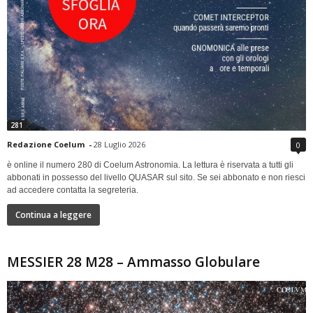
281
Redazione Coelum
-
28 Luglio 2026
0
è online il numero 280 di Coelum Astronomia. La lettura è riservata a tutti gli
abbonati in possesso del livello QUASAR sul sito. Se sei abbonato e non riesci
ad accedere contatta la segreteria.
Continua a leggere
MESSIER 28 M28 – Ammasso Globulare