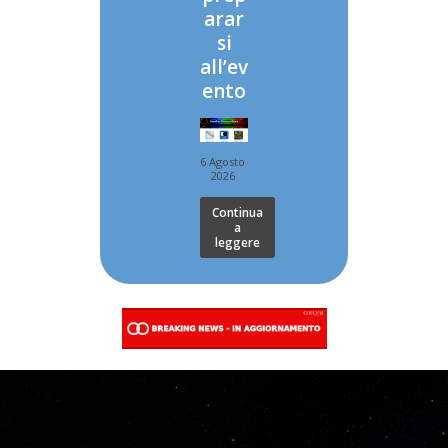
arar
si
all’ev
ento
6 Agosto
2026
Continua
a
leggere