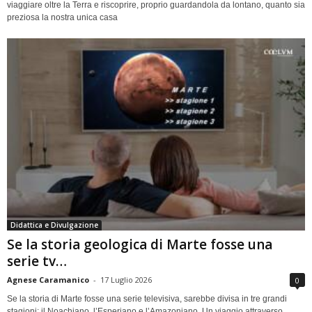
viaggiare oltre la Terra e riscoprire, proprio guardandola da lontano, quanto sia
preziosa la nostra unica casa
Didattica e Divulgazione
Se la storia geologica di Marte fosse una
serie tv…
Agnese Caramanico
-
17 Luglio 2026
0
Se la storia di Marte fosse una serie televisiva, sarebbe divisa in tre grandi
stagioni: il Noachiano, l’Esperiano e l’Amazoniano. Un viaggio attraverso