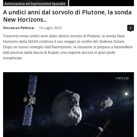
Astronautica ed Esplorazione Spaziale
A undici anni dal sorvolo di Plutone, la sonda
New Horizons...
Vincenzo Pettina
-
16 Luglio 2026
0
Trascorsi ormai undici anni dallo storico sorvolo di Plutone, la sonda New
Horizons della NASA continua il suo viaggio ai confini del Sistema Solare.
Dopo un nuovo risveglio dall’ibernazione, la missione si prepara a trasmettere
dati preziosi dalla fascia di Kuiper, una regione ancora in gran parte
inesplorata