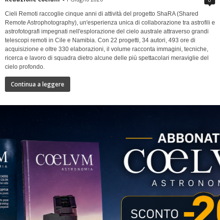
Cieli Remoti raccoglie cinque anni di attività del progetto ShaRA (Shared
Remote Astrophotography), un'esperienza unica di collaborazione tra astrofili e
astrofotografi impegnati nell'esplorazione del cielo australe attraverso grandi
telescopi remoti in Cile e Namibia. Con 22 progetti, 34 autori, 493 ore di
acquisizione e oltre 330 elaborazioni, il volume racconta immagini, tecniche,
ricerca e lavoro di squadra dietro alcune delle più spettacolari meraviglie del
cielo profondo.
Continua a leggere