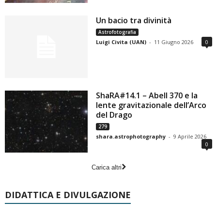
Un bacio tra divinità
Astrofotografia
Luigi Civita (UAN)
-
11 Giugno 2026
0
ShaRA#14.1 – Abell 370 e la
lente gravitazionale dell’Arco
del Drago
279
shara.astrophotography
-
9 Aprile 2026
0
Carica altri
DIDATTICA E DIVULGAZIONE