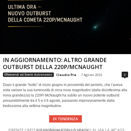
IN AGGIORNAMENTO: ALTRO GRANDE
OUTBURST DELLA 220P/MCNAUGHT
Claudio Pra
-
7 Agosto 2026
0
Effemeridi ed Eventi Astronomici
Dopo il grande “botto” di inizio giugno in prossimità del perielio, che l’aveva
vista variare la sua luminosità di circa nove magnitudini (dalla diciottesima alla
nona grandezza) la 220P/ McNaught ha subìto un nuovo potente outburst
presumibilmente tra il 5 e il 6 agosto, passando improvvisamente dalla
tredicesima alla settima magnitudine.
DI TENDENZA
Cielo del Mese di Agosto 2026
FIRENZE CAPITALE MONDIALE DELLO SPAZIO: AL VIA LA 46ª ASSEMBLEA SCIENTIFICA DEL COSPAR