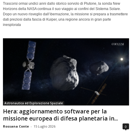
Trascorsi ormai undici anni dallo storico sorvolo di Plutone, la sonda New
Horizons della NASA continua il suo viaggio ai confini del Sistema Solare.
Dopo un nuovo risveglio dall’ibernazione, la missione si prepara a trasmettere
dati preziosi dalla fascia di Kuiper, una regione ancora in gran parte
inesplorata
Astronautica ed Esplorazione Spaziale
Hera: aggiornamento software per la
missione europea di difesa planetaria in...
Rossana Conte
-
15 Luglio 2026
0