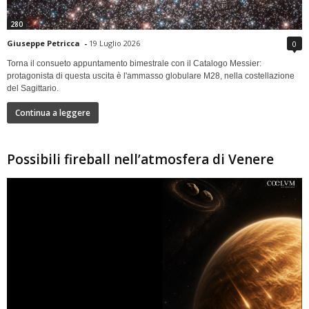
280
Giuseppe Petricca
-
19 Luglio 2026
0
Torna il consueto appuntamento bimestrale con il Catalogo Messier:
protagonista di questa uscita è l'ammasso globulare M28, nella costellazione
del Sagittario.
Continua a leggere
Possibili fireball nell’atmosfera di Venere