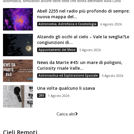
automatica, simulando alcune delle sfide che dovrà affrontare sulla Luna
Abell 2255 nel radio più profondo di sempre:
nuova mappa del...
Astronomia, Astrofisica e Cosmologia
6 Agosto 2026
Alzando gli occhi al cielo – Vale la sveglia?Le
congiunzioni di...
Appuntamenti del Mese
5 Agosto 2026
News da Marte #45: un mare di poligoni,
Curiosity risale Valle...
Astronautica ed Esplorazione Spaziale
5 Agosto 2026
Una volta qualcuno li usava
280
1 Agosto 2026
Carica altri
Cieli Remoti