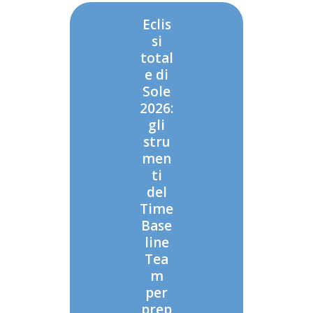
Eclis
si
total
e di
Sole
2026:
gli
stru
men
ti
del
Time
Base
line
Tea
m
per
prep