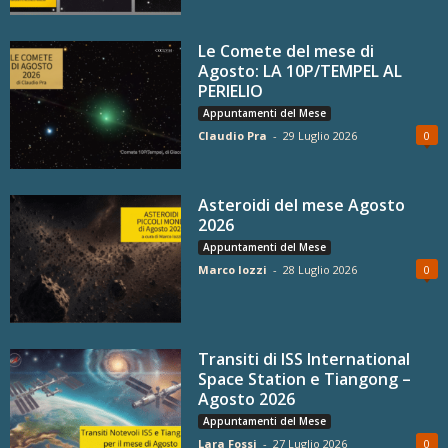
Le Comete del mese di
Agosto: LA 10P/TEMPEL AL
PERIELIO
Appuntamenti del Mese
Claudio Pra
-
29 Luglio 2026
0
Asteroidi del mese Agosto
2026
Appuntamenti del Mese
Marco Iozzi
-
28 Luglio 2026
0
Transiti di ISS International
Space Station e Tiangong –
Agosto 2026
Appuntamenti del Mese
Lara Fossi
-
27 Luglio 2026
0