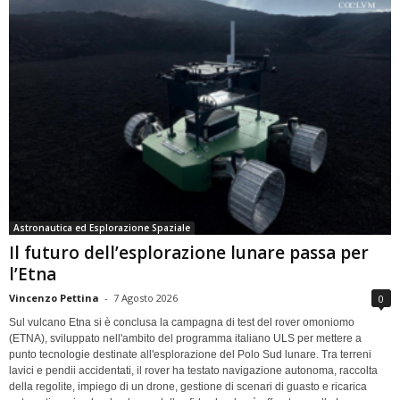
Astronautica ed Esplorazione Spaziale
Il futuro dell’esplorazione lunare passa per
l’Etna
Vincenzo Pettina
-
7 Agosto 2026
0
Sul vulcano Etna si è conclusa la campagna di test del rover omoniomo
(ETNA), sviluppato nell'ambito del programma italiano ULS per mettere a
punto tecnologie destinate all'esplorazione del Polo Sud lunare. Tra terreni
lavici e pendii accidentati, il rover ha testato navigazione autonoma, raccolta
della regolite, impiego di un drone, gestione di scenari di guasto e ricarica