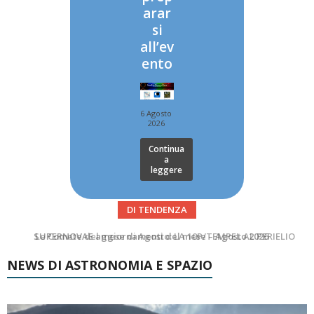
arar
si
all’ev
ento
6 Agosto
2026
Continua
a
leggere
DI TENDENZA
Le Comete del mese di Agosto: LA 10P/TEMPEL AL PERIELIO
Asteroidi del mese Agosto 2026
NEWS DI ASTRONOMIA E SPAZIO