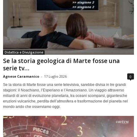
Didattica e Divulgazione
Se la storia geologica di Marte fosse una
serie tv…
Agnese Caramanico
-
17 Luglio 2026
0
Se la storia di Marte fosse una serie televisiva, sarebbe divisa in tre grandi
stagioni: il Noachiano, l’Esperiano e l’Amazoniano. Un viaggio attraverso
miliardi di anni di evoluzione planetaria, tra oceani scomparsi, gigantesche
eruzioni vulcaniche, perdita dell’atmosfera e trasformazione del pianeta nel
mondo arido che osserviamo oggi.