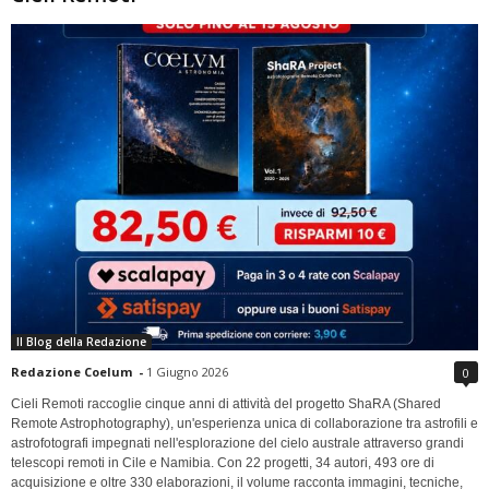
Il Blog della Redazione
Redazione Coelum
-
1 Giugno 2026
0
Cieli Remoti raccoglie cinque anni di attività del progetto ShaRA (Shared
Remote Astrophotography), un'esperienza unica di collaborazione tra astrofili e
astrofotografi impegnati nell'esplorazione del cielo australe attraverso grandi
telescopi remoti in Cile e Namibia. Con 22 progetti, 34 autori, 493 ore di
acquisizione e oltre 330 elaborazioni, il volume racconta immagini, tecniche,