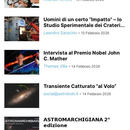
Uomini di un certo “Impatto” – lo
Studio Sperimentale dei Crateri...
Leandro Saracino
-
15 Febbraio 2026
Intervista al Premio Nobel John
C. Mather
Thomas Villa
-
14 Febbraio 2026
Transiente Catturato “al Volo”
social@astroboh.it
-
14 Febbraio 2026
𝗔𝗦𝗧𝗥𝗢𝗠𝗔𝗥𝗖𝗛𝗜𝗚𝗜𝗔𝗡𝗔 𝟮^
𝗲𝗱𝗶𝘇𝗶𝗼𝗻𝗲