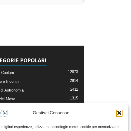
EGORIE POPOLARI
12873
-Coelum
2914
e e Incontri
2411
di Astronomia
1315
 del Mese
365
nomia, Astrofisica e Cosmologia
Gestisci Consenso
268
li e Risorse On-Line
192
og della Redazione
le migliori esperienze, utilizziamo tecnologie come i cookie per memorizzare