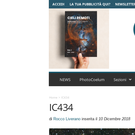
ACCEDI
LA TUA PUBBLICITÀ QUI?
NEWSLETTE
C
o
NEWS
PhotoCoelum
Sezioni
e
l
u
Home
>
IC434
IC434
m
A
s
di
Rocco Liverano
inserita il
10 Dicembre 2018
t
r
o