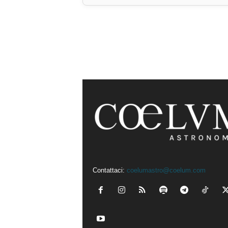
Contattaci:
coelumastro@coelum.com