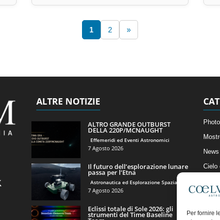
1
2
»
ALTRE NOTIZIE
CAT
Photo
ALTRO GRANDE OUTBURST
DELLA 220P/MCNAUGHT
Mostr
Effemeridi ed Eventi Astronomici
7 Agosto 2026
News 
Il futuro dell’esplorazione lunare
Cielo
passa per l’Etna
Astro
Astronautica ed Esplorazione Spaziale
7 Agosto 2026
Artico
Eclissi totale di Sole 2026: gli
Il Bl
Per fornire 
strumenti del Time Baseline