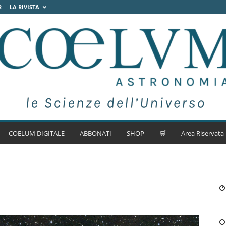
R
LA RIVISTA
COELUM DIGITALE
ABBONATI
SHOP
🛒
Area Riservata