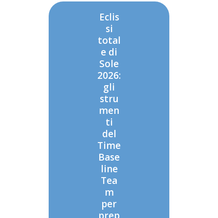
Eclis
si
total
e di
Sole
2026:
gli
stru
men
ti
del
Time
Base
line
Tea
m
per
prep