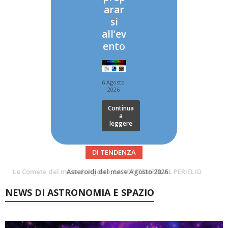
arar
si
all’ev
ento
6 Agosto
2026
Continua
a
leggere
DI TENDENZA
Asteroidi del mese Agosto 2026
Transiti di ISS International Space Station e Tiangong – Agosto 2026
NEWS DI ASTRONOMIA E SPAZIO