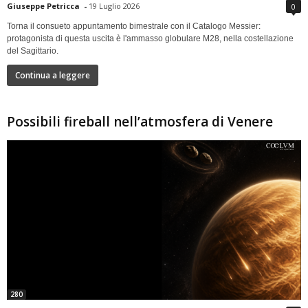
Giuseppe Petricca
-
19 Luglio 2026
0
Torna il consueto appuntamento bimestrale con il Catalogo Messier:
protagonista di questa uscita è l'ammasso globulare M28, nella costellazione
del Sagittario.
Continua a leggere
Possibili fireball nell’atmosfera di Venere
280