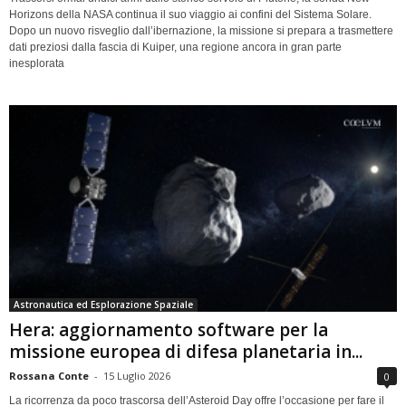
Horizons della NASA continua il suo viaggio ai confini del Sistema Solare.
Dopo un nuovo risveglio dall’ibernazione, la missione si prepara a trasmettere
dati preziosi dalla fascia di Kuiper, una regione ancora in gran parte
inesplorata
Astronautica ed Esplorazione Spaziale
Hera: aggiornamento software per la
missione europea di difesa planetaria in...
Rossana Conte
-
15 Luglio 2026
0
La ricorrenza da poco trascorsa dell’Asteroid Day offre l’occasione per fare il