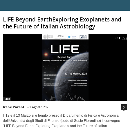
Carica altri
LIFE Beyond EarthExploring Exoplanets and
the Future of Italian Astrobiology
280
Irene Parenti
-
1 Agosto 2026
0
Il 12 e il 13 Marzo si è tenuto presso il Dipartimento di Fisica e Astronomia
dell'Università degli Studi di Firenze (sede di Sesto Fiorentino) il convegno
"LIFE Beyond Earth. Exploring Exoplanets and the Future of Italian