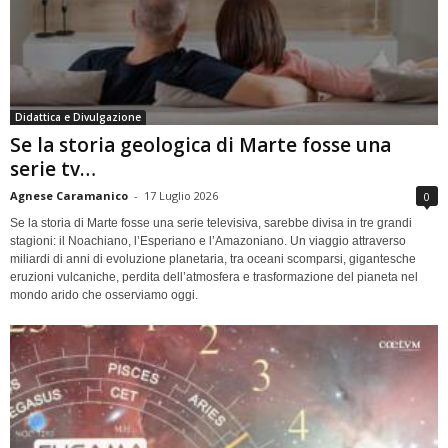
Didattica e Divulgazione
Se la storia geologica di Marte fosse una
serie tv…
Agnese Caramanico
-
17 Luglio 2026
0
Se la storia di Marte fosse una serie televisiva, sarebbe divisa in tre grandi
stagioni: il Noachiano, l’Esperiano e l’Amazoniano. Un viaggio attraverso
miliardi di anni di evoluzione planetaria, tra oceani scomparsi, gigantesche
eruzioni vulcaniche, perdita dell’atmosfera e trasformazione del pianeta nel
mondo arido che osserviamo oggi.