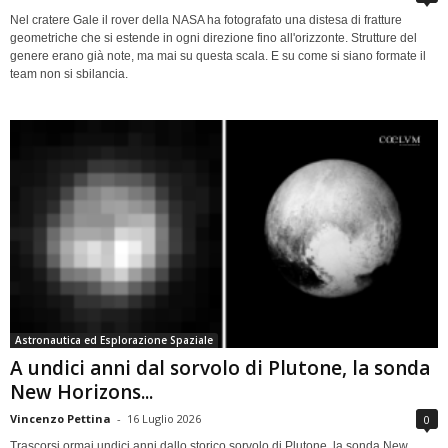
Nel cratere Gale il rover della NASA ha fotografato una distesa di fratture
geometriche che si estende in ogni direzione fino all'orizzonte. Strutture del
genere erano già note, ma mai su questa scala. E su come si siano formate il
team non si sbilancia.
Astronautica ed Esplorazione Spaziale
A undici anni dal sorvolo di Plutone, la sonda
New Horizons...
Vincenzo Pettina
-
16 Luglio 2026
0
Trascorsi ormai undici anni dallo storico sorvolo di Plutone, la sonda New