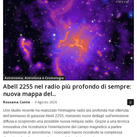
Astronomia, Astrofisica e Cosmologia
Abell 2255 nel radio più profondo di sempre:
nuova mappa del...
Rossana Conte
-
6 Agosto 2026
0
Uno studio recente ha realizzato l'immagine radio più profonda mai ottenuta
dell'ammasso di galassie Abell 2255, rivelando nuovi dettagli sull'emissione
diffusa e scoprendo una possibile nuova reliquia radio. Grazie a una tecnica
innovativa che ricostruisce l'orientazione del campo magnetico a partire
dall'emissione di sincrotrone, i ricercatori hanno ricostruito la complessa