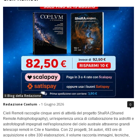
Il Blog della Redazione
Redazione Coelum
-
1 Giugno 2026
0
Cieli Remoti raccoglie cinque anni di attività del progetto ShaRA (Shared
Remote Astrophotography), un'esperienza unica di collaborazione tra astrofili e
astrofotografi impegnati nell'esplorazione del cielo australe attraverso grandi
telescopi remoti in Cile e Namibia. Con 22 progetti, 34 autori, 493 ore di
acquisizione e oltre 330 elaborazioni, il volume racconta immagini, tecniche,