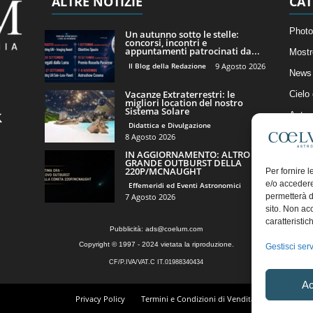
ALTRE NOTIZIE
CAT
Photo
Un autunno sotto le stelle:
concorsi, incontri e
appuntamenti patrocinati da...
Mostr
Il Blog della Redazione
9 Agosto 2026
News 
Vacanze Extraterrestri: le
Cielo
migliori location del nostro
Sistema Solare
Astro
Didattica e Divulgazione
Artico
8 Agosto 2026
IN AGGIORNAMENTO: ALTRO
Il Bl
GRANDE OUTBURST DELLA
220P/MCNAUGHT
Per fornire 
e/o accedere
Effemeridi ed Eventi Astronomici
7 Agosto 2026
permetterà d
sito. Non ac
caratteristic
Pubblicità:
ads@coelum.com
Copyright © 1997 - 2024 vietata la riproduzione.
Gestisci serv
CF/P.IVA/VAT.C IT.01988340434
Ac
Privacy Policy
Termini e Condizioni di Vendita
Diritto di r