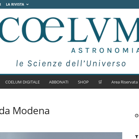
R
LA RIVISTA
COELUM DIGITALE
ABBONATI
SHOP
🛒
Area Riservata
2 da Modena