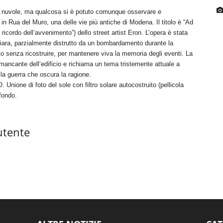
e nuvole, ma qualcosa si è potuto comunque osservare e
in Rua del Muro, una delle vie più antiche di Modena. Il titolo è “Ad
cordo dell’avvenimento”) dello street artist Eron. L’opera è stata
iara, parzialmente distrutto da un bombardamento durante la
 senza ricostruire, per mantenere viva la memoria degli eventi. La
 mancante dell’edificio e richiama un tema tristemente attuale a
la guerra che oscura la ragione.
nione di foto del sole con filtro solare autocostruito (pellicola
fondo.
utente