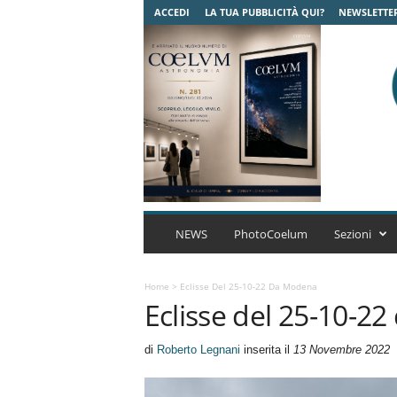
ACCEDI
LA TUA PUBBLICITÀ QUI?
NEWSLETTE
C
o
NEWS
PhotoCoelum
Sezioni
e
l
u
Home
>
Eclisse Del 25-10-22 Da Modena
Eclisse del 25-10-2
m
A
s
di
Roberto Legnani
inserita il
13 Novembre 2022
t
r
o