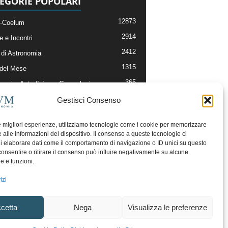
EGORIE POPOLARI
12873
-Coelum
2914
e e Incontri
2412
di Astronomia
1315
 del Mese
365
nomia, Astrofisica e Cosmologia
268
li e Risorse On-Line
Gestisci Consenso
193
og della Redazione
le migliori esperienze, utilizziamo tecnologie come i cookie per memorizzare
 alle informazioni del dispositivo. Il consenso a queste tecnologie ci
i elaborare dati come il comportamento di navigazione o ID unici su questo
consentire o ritirare il consenso può influire negativamente su alcune
he e funzioni.
izi
cetta
Nega
Visualizza le preferenze
ecesso
Regolamento uso sezione PhotoCoelum