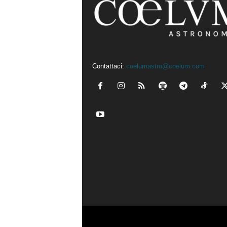
Contattaci:
coelumastro@coelum.com