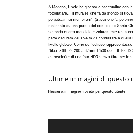
A Modena, il sole ha giocato a nascondino con l
fotografare… Il murales che fa da sfondo si trova 
perpetuam rei memoriam”, (traduzione ”a perenne ri
realizzata su una parete del complesso Santa Ch
seconda guerra mondiale e volutamente restaurato
parte oscurata del sole fa da contraltare a quella
livello globale. Come se l’eclisse rappresentasse 
Nikon Z6II, 24-200 a 37mm 1/500 sec f:8 100 ISO. U
astrosolar) e di una foto HDR senza filtro per lo s
Ultime immagini di questo 
Nessuna immagine trovata per questo utente.