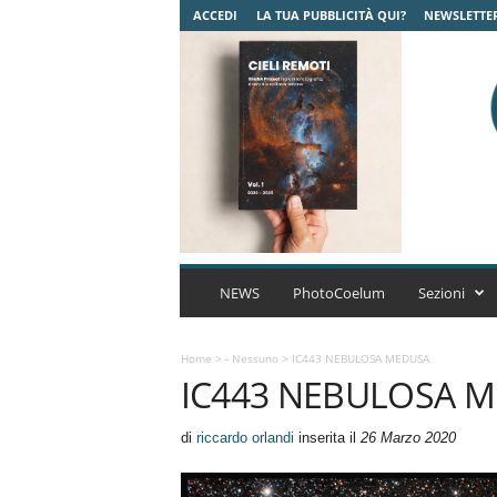
ACCEDI
LA TUA PUBBLICITÀ QUI?
NEWSLETTE
C
o
NEWS
PhotoCoelum
Sezioni
e
l
u
Home
>
- Nessuno
>
IC443 NEBULOSA MEDUSA
IC443 NEBULOSA 
m
A
s
di
riccardo orlandi
inserita il
26 Marzo 2020
t
r
o