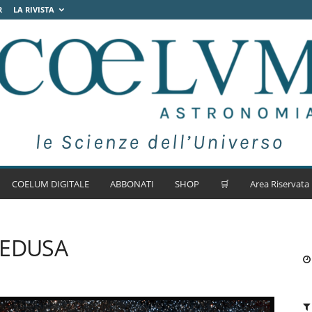
R
LA RIVISTA
COELUM DIGITALE
ABBONATI
SHOP
🛒
Area Riservata
MEDUSA