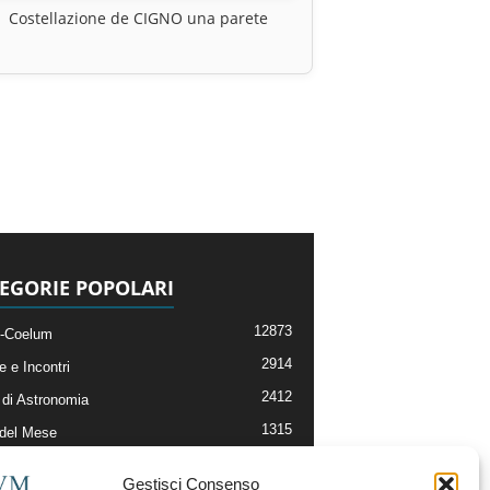
Costellazione de CIGNO una parete
EGORIE POPOLARI
12873
-Coelum
2914
e e Incontri
2412
di Astronomia
1315
 del Mese
365
nomia, Astrofisica e Cosmologia
Gestisci Consenso