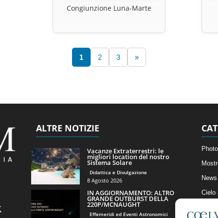
Congiunzione Luna-Marte
1
2
3
»
ALTRE NOTIZIE
CAT
Photo
Vacanze Extraterrestri: le
migliori location del nostro
Sistema Solare
Mostr
Didattica e Divulgazione
News 
8 Agosto 2026
IN AGGIORNAMENTO: ALTRO
Cielo
GRANDE OUTBURST DELLA
220P/MCNAUGHT
Astro
Effemeridi ed Eventi Astronomici