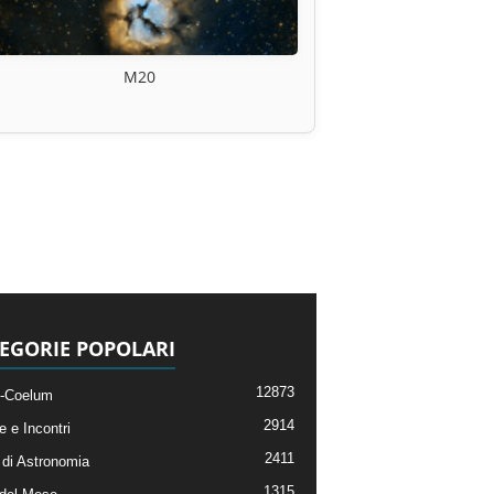
M20
EGORIE POPOLARI
12873
-Coelum
2914
e e Incontri
2411
di Astronomia
1315