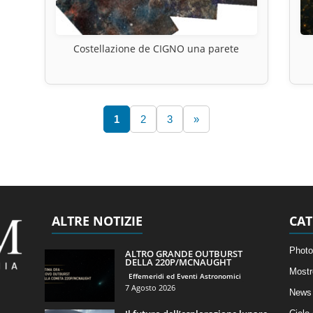
Costellazione de CIGNO una parete
1
2
3
»
ALTRE NOTIZIE
CAT
Photo
ALTRO GRANDE OUTBURST
DELLA 220P/MCNAUGHT
Mostr
Effemeridi ed Eventi Astronomici
7 Agosto 2026
News 