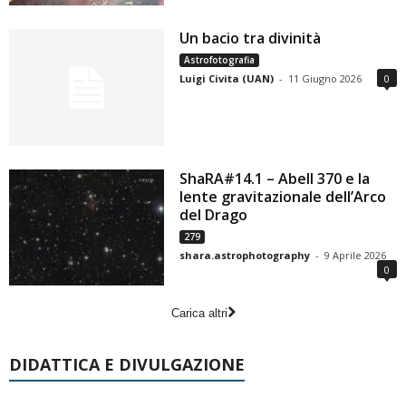
Un bacio tra divinità
Astrofotografia
Luigi Civita (UAN)
-
11 Giugno 2026
0
ShaRA#14.1 – Abell 370 e la
lente gravitazionale dell’Arco
del Drago
279
shara.astrophotography
-
9 Aprile 2026
0
Carica altri
DIDATTICA E DIVULGAZIONE