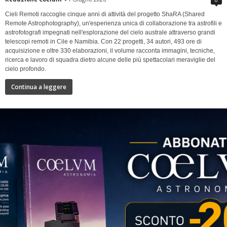
Cieli Remoti raccoglie cinque anni di attività del progetto ShaRA (Shared
Remote Astrophotography), un'esperienza unica di collaborazione tra astrofili e
astrofotografi impegnati nell'esplorazione del cielo australe attraverso grandi
telescopi remoti in Cile e Namibia. Con 22 progetti, 34 autori, 493 ore di
acquisizione e oltre 330 elaborazioni, il volume racconta immagini, tecniche,
ricerca e lavoro di squadra dietro alcune delle più spettacolari meraviglie del
cielo profondo.
Continua a leggere