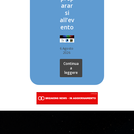
arar
si
all’ev
ento
6 Agosto
2026
Continua
a
leggere