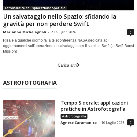
Astronautica ed Esplorazione Spaziale
Un salvataggio nello Spazio: sfidando la
gravità per non perdere Swift
Marianna Michelagnoli
-
23 Giugno 2026
0
Risale a qualche giorno fa la teleconferenza NASA dedicata agli
aggiornamenti sull'operazione di salvataggio per il satellite Swift (la Swift Boost
Mission)
Carica altri
ASTROFOTOGRAFIA
Tempo Siderale: applicazioni
pratiche in Astrofotografia
Astrofotografia
Agnese Caramanico
-
10 Luglio 2026
0