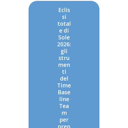
Eclis
si
total
e di
Sole
2026:
gli
stru
men
ti
del
Time
Base
line
Tea
m
per
prep