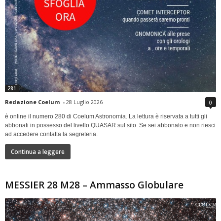
281
Redazione Coelum
-
28 Luglio 2026
0
è online il numero 280 di Coelum Astronomia. La lettura è riservata a tutti gli
abbonati in possesso del livello QUASAR sul sito. Se sei abbonato e non riesci
ad accedere contatta la segreteria.
Continua a leggere
MESSIER 28 M28 – Ammasso Globulare