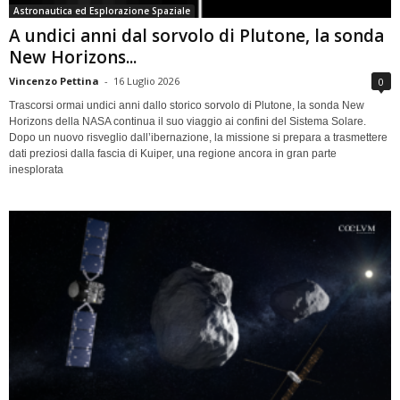
Astronautica ed Esplorazione Spaziale
A undici anni dal sorvolo di Plutone, la sonda
New Horizons...
Vincenzo Pettina
-
16 Luglio 2026
0
Trascorsi ormai undici anni dallo storico sorvolo di Plutone, la sonda New
Horizons della NASA continua il suo viaggio ai confini del Sistema Solare.
Dopo un nuovo risveglio dall’ibernazione, la missione si prepara a trasmettere
dati preziosi dalla fascia di Kuiper, una regione ancora in gran parte
inesplorata