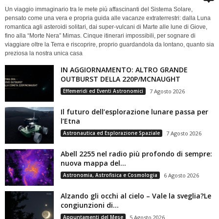
Un viaggio immaginario tra le mete più affascinanti del Sistema Solare,
pensato come una vera e propria guida alle vacanze extraterrestri: dalla Luna
romantica agli asteroidi solitari, dai super-vulcani di Marte alle lune di Giove,
fino alla “Morte Nera” Mimas. Cinque itinerari impossibili, per sognare di
viaggiare oltre la Terra e riscoprire, proprio guardandola da lontano, quanto sia
preziosa la nostra unica casa
IN AGGIORNAMENTO: ALTRO GRANDE
OUTBURST DELLA 220P/MCNAUGHT
Effemeridi ed Eventi Astronomici
7 Agosto 2026
Il futuro dell’esplorazione lunare passa per
l’Etna
Astronautica ed Esplorazione Spaziale
7 Agosto 2026
Abell 2255 nel radio più profondo di sempre:
nuova mappa del...
Astronomia, Astrofisica e Cosmologia
6 Agosto 2026
Alzando gli occhi al cielo – Vale la sveglia?Le
congiunzioni di...
Appuntamenti del Mese
5 Agosto 2026