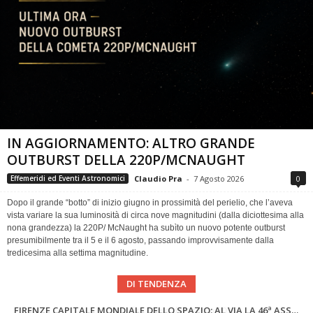
IN AGGIORNAMENTO: ALTRO GRANDE
OUTBURST DELLA 220P/MCNAUGHT
Claudio Pra
-
7 Agosto 2026
0
Effemeridi ed Eventi Astronomici
Dopo il grande “botto” di inizio giugno in prossimità del perielio, che l’aveva
vista variare la sua luminosità di circa nove magnitudini (dalla diciottesima alla
nona grandezza) la 220P/ McNaught ha subìto un nuovo potente outburst
presumibilmente tra il 5 e il 6 agosto, passando improvvisamente dalla
tredicesima alla settima magnitudine.
DI TENDENZA
SUPERNOVAE aggiornamenti del mese – Agosto 2026
Cielo del Mese di Agosto 2026