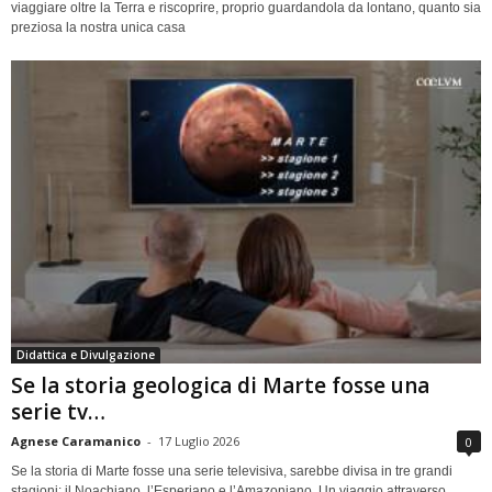
viaggiare oltre la Terra e riscoprire, proprio guardandola da lontano, quanto sia
preziosa la nostra unica casa
Didattica e Divulgazione
Se la storia geologica di Marte fosse una
serie tv…
Agnese Caramanico
-
17 Luglio 2026
0
Se la storia di Marte fosse una serie televisiva, sarebbe divisa in tre grandi
stagioni: il Noachiano, l’Esperiano e l’Amazoniano. Un viaggio attraverso