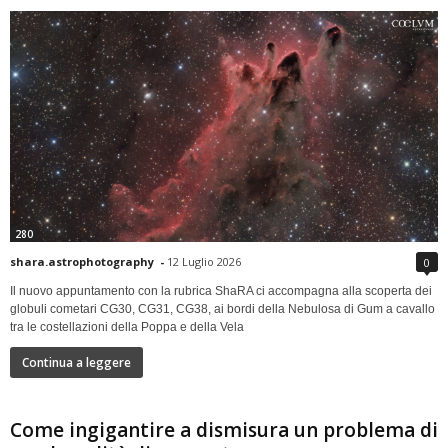
280
shara.astrophotography
-
12 Luglio 2026
0
Il nuovo appuntamento con la rubrica ShaRA ci accompagna alla scoperta dei
globuli cometari CG30, CG31, CG38, ai bordi della Nebulosa di Gum a cavallo
tra le costellazioni della Poppa e della Vela
Continua a leggere
Come ingigantire a dismisura un problema di