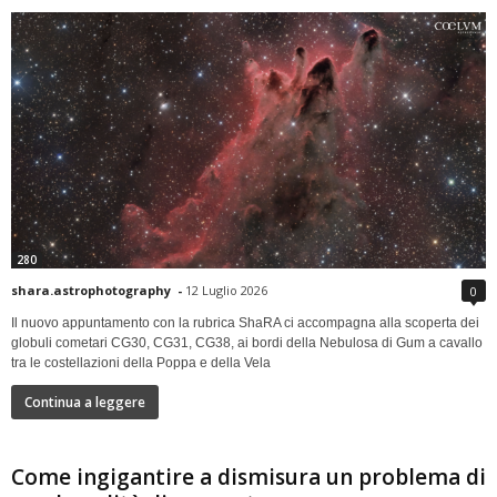
280
shara.astrophotography
-
12 Luglio 2026
0
Il nuovo appuntamento con la rubrica ShaRA ci accompagna alla scoperta dei
globuli cometari CG30, CG31, CG38, ai bordi della Nebulosa di Gum a cavallo
tra le costellazioni della Poppa e della Vela
Continua a leggere
Come ingigantire a dismisura un problema di