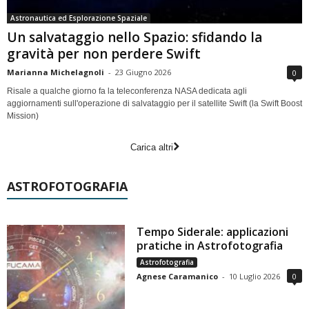
Astronautica ed Esplorazione Spaziale
Un salvataggio nello Spazio: sfidando la
gravità per non perdere Swift
Marianna Michelagnoli
-
23 Giugno 2026
0
Risale a qualche giorno fa la teleconferenza NASA dedicata agli
aggiornamenti sull'operazione di salvataggio per il satellite Swift (la Swift Boost
Mission)
Carica altri
ASTROFOTOGRAFIA
Tempo Siderale: applicazioni
pratiche in Astrofotografia
Astrofotografia
Agnese Caramanico
-
10 Luglio 2026
0