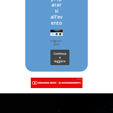
arar
si
all’ev
ento
6 Agosto
2026
Continua
a
leggere