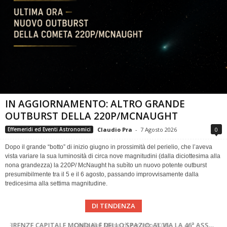
IN AGGIORNAMENTO: ALTRO GRANDE
OUTBURST DELLA 220P/MCNAUGHT
Claudio Pra
-
7 Agosto 2026
0
Effemeridi ed Eventi Astronomici
Dopo il grande “botto” di inizio giugno in prossimità del perielio, che l’aveva
vista variare la sua luminosità di circa nove magnitudini (dalla diciottesima alla
nona grandezza) la 220P/ McNaught ha subìto un nuovo potente outburst
presumibilmente tra il 5 e il 6 agosto, passando improvvisamente dalla
tredicesima alla settima magnitudine.
DI TENDENZA
SUPERNOVAE aggiornamenti del mese – Agosto 2026
Cielo del Mese di Agosto 2026