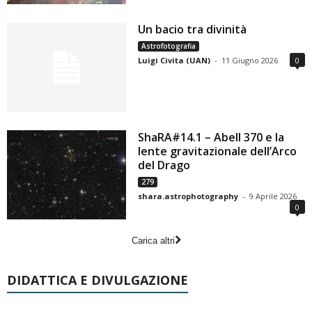
Un bacio tra divinità
Astrofotografia
Luigi Civita (UAN)
-
11 Giugno 2026
0
ShaRA#14.1 – Abell 370 e la
lente gravitazionale dell’Arco
del Drago
279
shara.astrophotography
-
9 Aprile 2026
0
Carica altri
DIDATTICA E DIVULGAZIONE