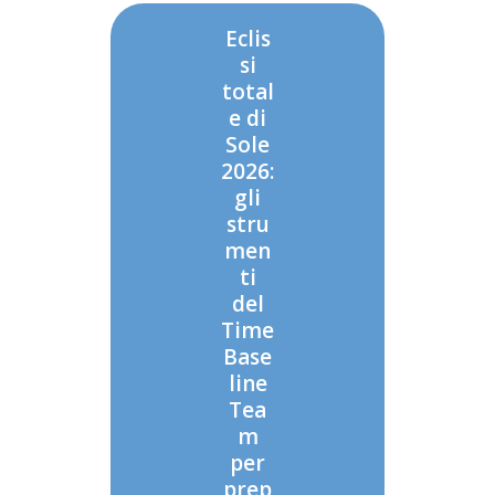
Eclis
si
total
e di
Sole
2026:
gli
stru
men
ti
del
Time
Base
line
Tea
m
per
prep