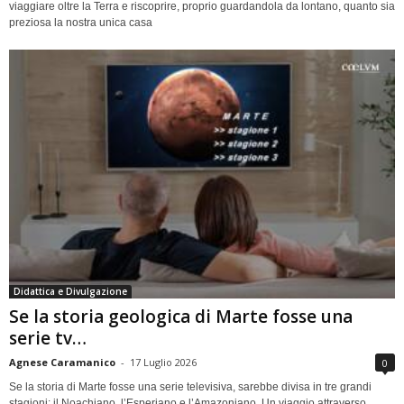
viaggiare oltre la Terra e riscoprire, proprio guardandola da lontano, quanto sia
preziosa la nostra unica casa
Didattica e Divulgazione
Se la storia geologica di Marte fosse una
serie tv…
Agnese Caramanico
-
17 Luglio 2026
0
Se la storia di Marte fosse una serie televisiva, sarebbe divisa in tre grandi
stagioni: il Noachiano, l’Esperiano e l’Amazoniano. Un viaggio attraverso