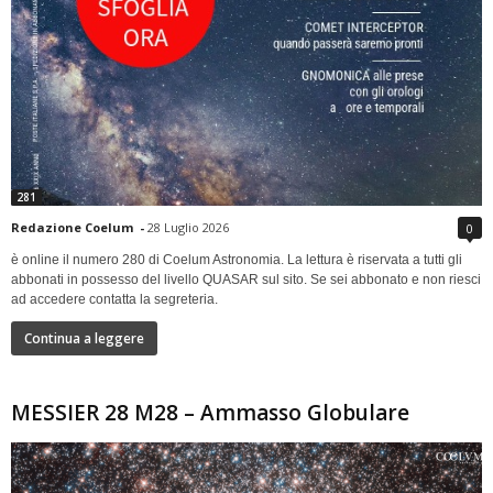
281
Redazione Coelum
-
28 Luglio 2026
0
è online il numero 280 di Coelum Astronomia. La lettura è riservata a tutti gli
abbonati in possesso del livello QUASAR sul sito. Se sei abbonato e non riesci
ad accedere contatta la segreteria.
Continua a leggere
MESSIER 28 M28 – Ammasso Globulare