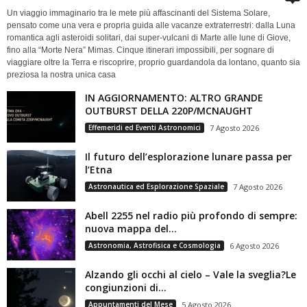
Un viaggio immaginario tra le mete più affascinanti del Sistema Solare,
pensato come una vera e propria guida alle vacanze extraterrestri: dalla Luna
romantica agli asteroidi solitari, dai super-vulcani di Marte alle lune di Giove,
fino alla “Morte Nera” Mimas. Cinque itinerari impossibili, per sognare di
viaggiare oltre la Terra e riscoprire, proprio guardandola da lontano, quanto sia
preziosa la nostra unica casa
IN AGGIORNAMENTO: ALTRO GRANDE
OUTBURST DELLA 220P/MCNAUGHT
Effemeridi ed Eventi Astronomici
7 Agosto 2026
Il futuro dell’esplorazione lunare passa per
l’Etna
Astronautica ed Esplorazione Spaziale
7 Agosto 2026
Abell 2255 nel radio più profondo di sempre:
nuova mappa del...
Astronomia, Astrofisica e Cosmologia
6 Agosto 2026
Alzando gli occhi al cielo – Vale la sveglia?Le
congiunzioni di...
Appuntamenti del Mese
5 Agosto 2026