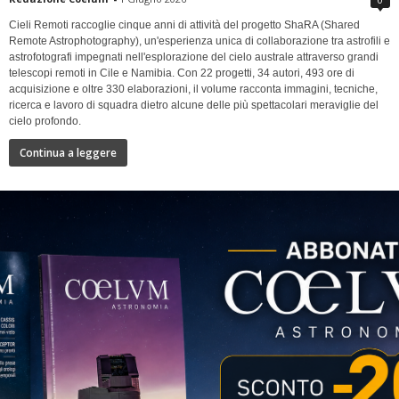
Cieli Remoti raccoglie cinque anni di attività del progetto ShaRA (Shared
Remote Astrophotography), un'esperienza unica di collaborazione tra astrofili e
astrofotografi impegnati nell'esplorazione del cielo australe attraverso grandi
telescopi remoti in Cile e Namibia. Con 22 progetti, 34 autori, 493 ore di
acquisizione e oltre 330 elaborazioni, il volume racconta immagini, tecniche,
ricerca e lavoro di squadra dietro alcune delle più spettacolari meraviglie del
cielo profondo.
Continua a leggere