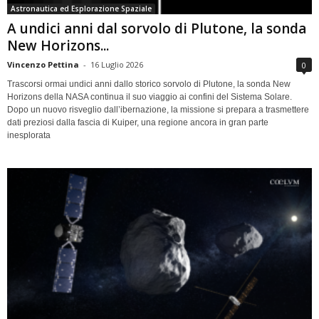
Astronautica ed Esplorazione Spaziale
A undici anni dal sorvolo di Plutone, la sonda
New Horizons...
Vincenzo Pettina
-
16 Luglio 2026
0
Trascorsi ormai undici anni dallo storico sorvolo di Plutone, la sonda New
Horizons della NASA continua il suo viaggio ai confini del Sistema Solare.
Dopo un nuovo risveglio dall’ibernazione, la missione si prepara a trasmettere
dati preziosi dalla fascia di Kuiper, una regione ancora in gran parte
inesplorata