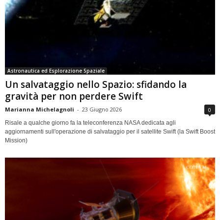
Astronautica ed Esplorazione Spaziale
Un salvataggio nello Spazio: sfidando la
gravità per non perdere Swift
Marianna Michelagnoli
-
23 Giugno 2026
0
Risale a qualche giorno fa la teleconferenza NASA dedicata agli
aggiornamenti sull'operazione di salvataggio per il satellite Swift (la Swift Boost
Mission)