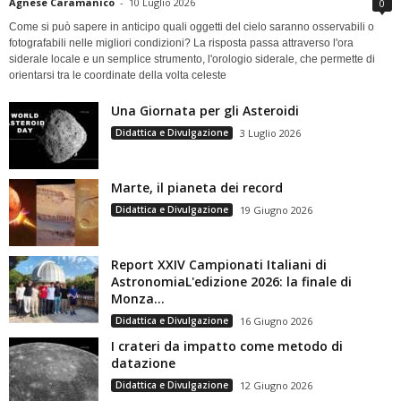
Agnese Caramanico
-
10 Luglio 2026
0
Come si può sapere in anticipo quali oggetti del cielo saranno osservabili o
fotografabili nelle migliori condizioni? La risposta passa attraverso l'ora
siderale locale e un semplice strumento, l'orologio siderale, che permette di
orientarsi tra le coordinate della volta celeste
Una Giornata per gli Asteroidi
Didattica e Divulgazione
3 Luglio 2026
Marte, il pianeta dei record
Didattica e Divulgazione
19 Giugno 2026
Report XXIV Campionati Italiani di
AstronomiaL'edizione 2026: la finale di
Monza...
Didattica e Divulgazione
16 Giugno 2026
I crateri da impatto come metodo di
datazione
Didattica e Divulgazione
12 Giugno 2026