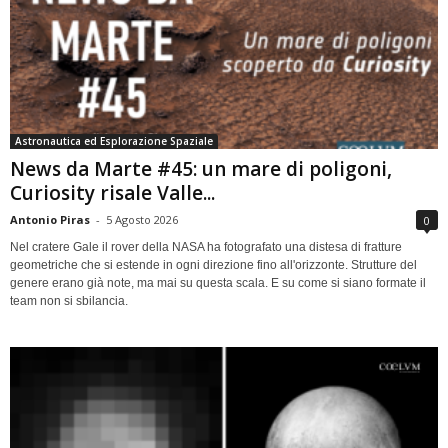
Astronautica ed Esplorazione Spaziale
News da Marte #45: un mare di poligoni,
Curiosity risale Valle...
Antonio Piras
-
5 Agosto 2026
0
Nel cratere Gale il rover della NASA ha fotografato una distesa di fratture
geometriche che si estende in ogni direzione fino all'orizzonte. Strutture del
genere erano già note, ma mai su questa scala. E su come si siano formate il
team non si sbilancia.