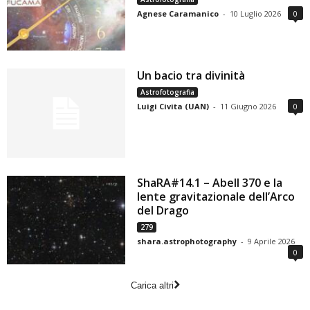
Agnese Caramanico
-
10 Luglio 2026
0
Un bacio tra divinità
Astrofotografia
Luigi Civita (UAN)
-
11 Giugno 2026
0
ShaRA#14.1 – Abell 370 e la
lente gravitazionale dell’Arco
del Drago
279
shara.astrophotography
-
9 Aprile 2026
0
Carica altri