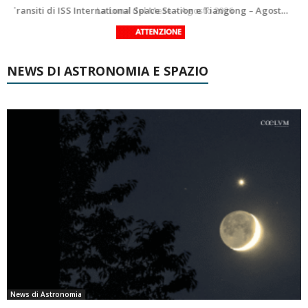
Le costellazioni di Agosto 2026: Delfino
La Luna del Mese – Agosto 2026
NEWS DI ASTRONOMIA E SPAZIO
News di Astronomia