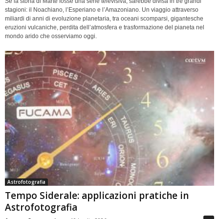
Se la storia di Marte fosse una serie televisiva, sarebbe divisa in tre grandi
stagioni: il Noachiano, l’Esperiano e l’Amazoniano. Un viaggio attraverso
miliardi di anni di evoluzione planetaria, tra oceani scomparsi, gigantesche
eruzioni vulcaniche, perdita dell’atmosfera e trasformazione del pianeta nel
mondo arido che osserviamo oggi.
Astrofotografia
Tempo Siderale: applicazioni pratiche in
Astrofotografia