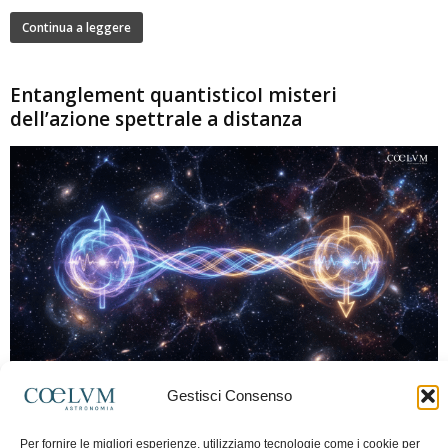
Continua a leggere
Entanglement quantisticoI misteri
dell’azione spettrale a distanza
280
Gestisci Consenso
Marco Lorrai
-
15 Giugno 2026
0
L'entanglement quantistico è uno dei fenomeni più sorprendenti della fisica
Per fornire le migliori esperienze, utilizziamo tecnologie come i cookie per
moderna: due particelle possono mostrare correlazioni che sembrano ignorare