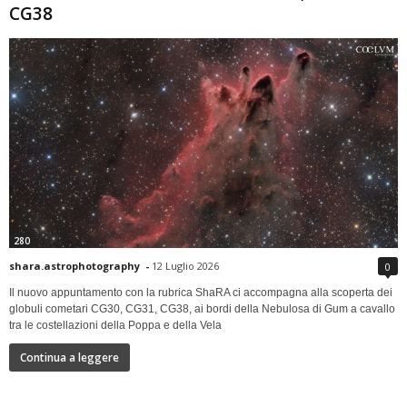
CG38
280
shara.astrophotography
-
12 Luglio 2026
0
Il nuovo appuntamento con la rubrica ShaRA ci accompagna alla scoperta dei
globuli cometari CG30, CG31, CG38, ai bordi della Nebulosa di Gum a cavallo
tra le costellazioni della Poppa e della Vela
Continua a leggere