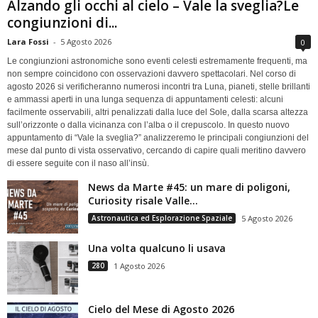
Alzando gli occhi al cielo – Vale la sveglia?Le
congiunzioni di...
Lara Fossi
-
5 Agosto 2026
0
Le congiunzioni astronomiche sono eventi celesti estremamente frequenti, ma
non sempre coincidono con osservazioni davvero spettacolari. Nel corso di
agosto 2026 si verificheranno numerosi incontri tra Luna, pianeti, stelle brillanti
e ammassi aperti in una lunga sequenza di appuntamenti celesti: alcuni
facilmente osservabili, altri penalizzati dalla luce del Sole, dalla scarsa altezza
sull’orizzonte o dalla vicinanza con l’alba o il crepuscolo. In questo nuovo
appuntamento di “Vale la sveglia?” analizzeremo le principali congiunzioni del
mese dal punto di vista osservativo, cercando di capire quali meritino davvero
di essere seguite con il naso all’insù.
News da Marte #45: un mare di poligoni,
Curiosity risale Valle...
Astronautica ed Esplorazione Spaziale
5 Agosto 2026
Una volta qualcuno li usava
280
1 Agosto 2026
Cielo del Mese di Agosto 2026