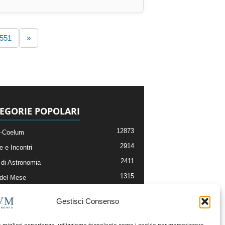
.551
»
EGORIE POPOLARI
12873
-Coelum
2914
e e Incontri
2411
di Astronomia
1315
 del Mese
365
nomia, Astrofisica e Cosmologia
Gestisci Consenso
268
li e Risorse On-Line
192
og della Redazione