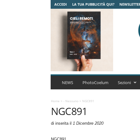
ACCEDI
LA TUA PUBBLICITÀ QUI?
NEWSLETTE
C
o
NEWS
PhotoCoelum
Sezioni
e
l
u
Home
>
- Nessuno
>
NGC891
NGC891
m
A
s
di
inserita il
1 Dicembre 2020
t
r
NGC891
o