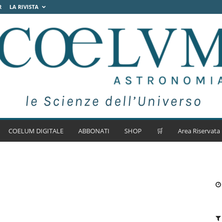
R
LA RIVISTA
COELUM DIGITALE
ABBONATI
SHOP
🛒
Area Riservata