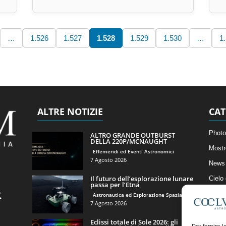
…
1.526
1.527
1.528
1.529
1.530
…
1
ALTRE NOTIZIE
CAT
Photo
ALTRO GRANDE OUTBURST
DELLA 220P/MCNAUGHT
Mostr
Effemeridi ed Eventi Astronomici
7 Agosto 2026
News 
Il futuro dell’esplorazione lunare
Cielo
passa per l’Etna
Astro
Astronautica ed Esplorazione Spaziale
7 Agosto 2026
Artico
Eclissi totale di Sole 2026: gli
Il Bl