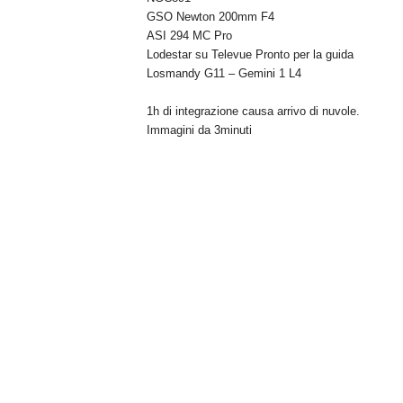
GSO Newton 200mm F4
n
ASI 294 MC Pro
o
Lodestar su Televue Pronto per la guida
m
Losmandy G11 – Gemini 1 L4
i
a
1h di integrazione causa arrivo di nuvole.
Immagini da 3minuti