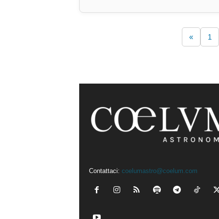
«
1
Contattaci:
coelumastro@coelum.com