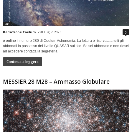
281
Redazione Coelum
-
28 Luglio 2026
0
è online il numero 280 di Coelum Astronomia. La lettura è riservata a tutti gli
abbonati in possesso del livello QUASAR sul sito. Se sei abbonato e non riesci
ad accedere contatta la segreteria.
Continua a leggere
MESSIER 28 M28 – Ammasso Globulare