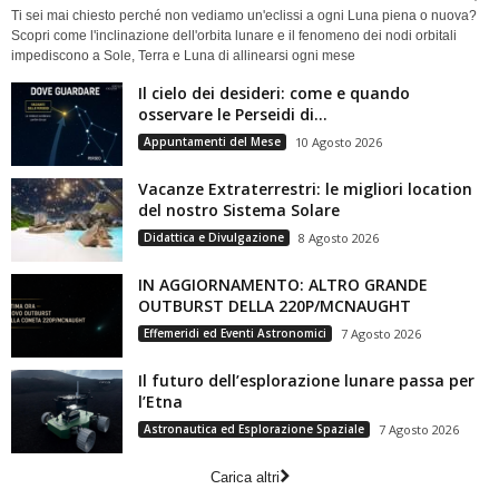
Ti sei mai chiesto perché non vediamo un'eclissi a ogni Luna piena o nuova?
Scopri come l'inclinazione dell'orbita lunare e il fenomeno dei nodi orbitali
impediscono a Sole, Terra e Luna di allinearsi ogni mese
Il cielo dei desideri: come e quando
osservare le Perseidi di...
Appuntamenti del Mese
10 Agosto 2026
Vacanze Extraterrestri: le migliori location
del nostro Sistema Solare
Didattica e Divulgazione
8 Agosto 2026
IN AGGIORNAMENTO: ALTRO GRANDE
OUTBURST DELLA 220P/MCNAUGHT
Effemeridi ed Eventi Astronomici
7 Agosto 2026
Il futuro dell’esplorazione lunare passa per
l’Etna
Astronautica ed Esplorazione Spaziale
7 Agosto 2026
Carica altri