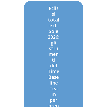
Eclis
si
total
e di
Sole
2026:
gli
stru
men
ti
del
Time
Base
line
Tea
m
per
prep