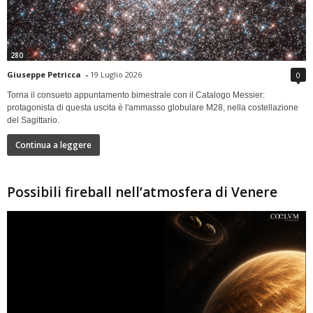
280
Giuseppe Petricca
-
19 Luglio 2026
0
Torna il consueto appuntamento bimestrale con il Catalogo Messier:
protagonista di questa uscita è l'ammasso globulare M28, nella costellazione
del Sagittario.
Continua a leggere
Possibili fireball nell’atmosfera di Venere