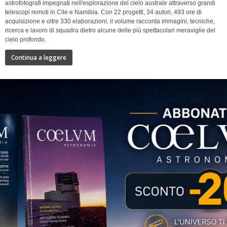
astrofotografi impegnati nell'esplorazione del cielo australe attraverso grandi
telescopi remoti in Cile e Namibia. Con 22 progetti, 34 autori, 493 ore di
acquisizione e oltre 330 elaborazioni, il volume racconta immagini, tecniche,
ricerca e lavoro di squadra dietro alcune delle più spettacolari meraviglie del
cielo profondo.
Continua a leggere