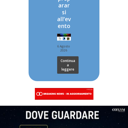
arar
si
all’ev
ento
6 Agosto
2026
Continua
a
leggere