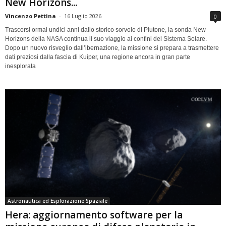
New Horizons...
Vincenzo Pettina
-
16 Luglio 2026
0
Trascorsi ormai undici anni dallo storico sorvolo di Plutone, la sonda New
Horizons della NASA continua il suo viaggio ai confini del Sistema Solare.
Dopo un nuovo risveglio dall’ibernazione, la missione si prepara a trasmettere
dati preziosi dalla fascia di Kuiper, una regione ancora in gran parte
inesplorata
Astronautica ed Esplorazione Spaziale
Hera: aggiornamento software per la