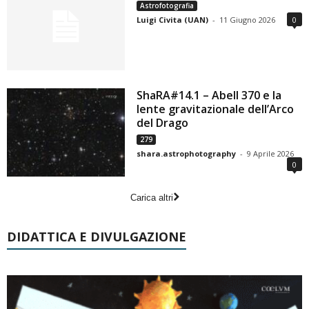
Astrofotografia
Luigi Civita (UAN)
-
11 Giugno 2026
0
ShaRA#14.1 – Abell 370 e la
lente gravitazionale dell’Arco
del Drago
279
shara.astrophotography
-
9 Aprile 2026
0
Carica altri
DIDATTICA E DIVULGAZIONE