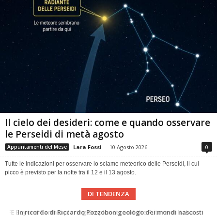
Il cielo dei desideri: come e quando osservare
le Perseidi di metà agosto
Lara Fossi
-
10 Agosto 2026
0
Appuntamenti del Mese
Tutte le indicazioni per osservare lo sciame meteorico delle Perseidi, il cui
picco è previsto per la notte tra il 12 e il 13 agosto.
DI TENDENZA
In ricordo di Riccardo Pozzobon geologo dei mondi nascosti
Una volta qualcuno li usava