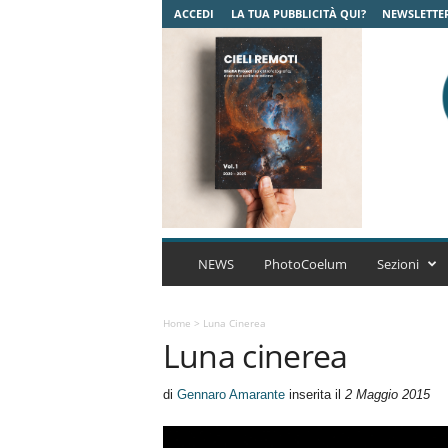
ACCEDI
LA TUA PUBBLICITÀ QUI?
NEWSLETTE
C
o
NEWS
PhotoCoelum
Sezioni
e
l
u
Home
>
Luna Cinerea
Luna cinerea
m
A
s
di
Gennaro Amarante
inserita il
2 Maggio 2015
t
r
o