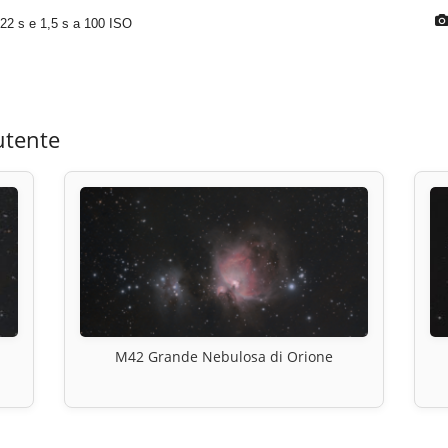
22 s e 1,5 s a 100 ISO
utente
M42 Grande Nebulosa di Orione