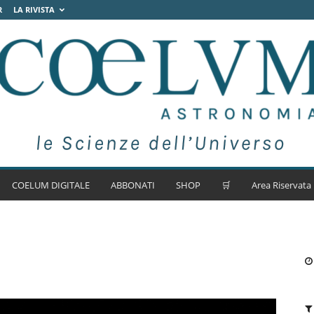
R
LA RIVISTA
COELUM DIGITALE
ABBONATI
SHOP
🛒
Area Riservata