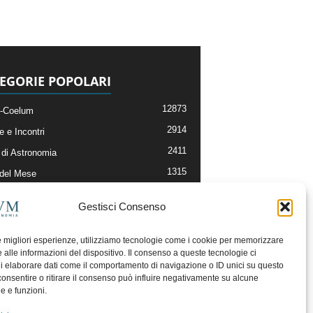
EGORIE POPOLARI
12873
-Coelum
2914
e e Incontri
2411
di Astronomia
1315
 del Mese
365
nomia, Astrofisica e Cosmologia
Gestisci Consenso
268
li e Risorse On-Line
192
og della Redazione
le migliori esperienze, utilizziamo tecnologie come i cookie per memorizzare
 alle informazioni del dispositivo. Il consenso a queste tecnologie ci
i elaborare dati come il comportamento di navigazione o ID unici su questo
consentire o ritirare il consenso può influire negativamente su alcune
he e funzioni.