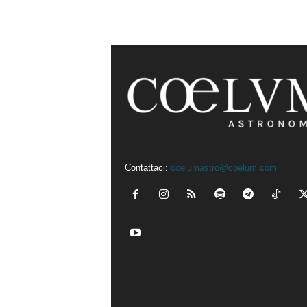
Contattaci:
coelumastro@coelum.com