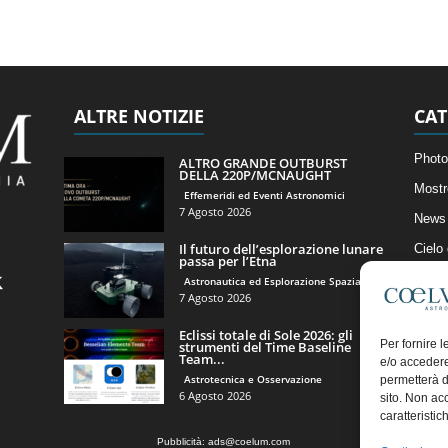
ALTRE NOTIZIE
CAT
Photo
ALTRO GRANDE OUTBURST
DELLA 220P/MCNAUGHT
Mostr
Effemeridi ed Eventi Astronomici
7 Agosto 2026
News 
Il futuro dell’esplorazione lunare
Cielo
passa per l’Etna
Astro
Astronautica ed Esplorazione Spaziale
7 Agosto 2026
Artico
Eclissi totale di Sole 2026: gli
Il Bl
Per fornire 
strumenti del Time Baseline
Team...
e/o accedere
Astrotecnica e Osservazione
permetterà d
6 Agosto 2026
sito. Non ac
caratteristic
Pubblicità:
ads@coelum.com