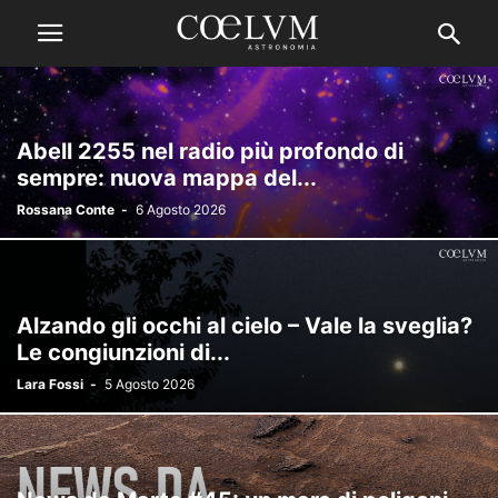
Abell 2255 nel radio più profondo di
sempre: nuova mappa del...
Rossana Conte
-
6 Agosto 2026
Alzando gli occhi al cielo – Vale la sveglia?
Le congiunzioni di...
Lara Fossi
-
5 Agosto 2026