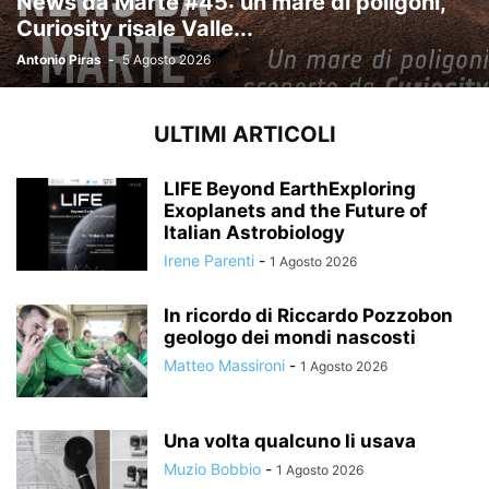
News da Marte #45: un mare di poligoni,
Curiosity risale Valle...
Antonio Piras
-
5 Agosto 2026
ULTIMI ARTICOLI
LIFE Beyond EarthExploring
Exoplanets and the Future of
Italian Astrobiology
Irene Parenti
-
1 Agosto 2026
In ricordo di Riccardo Pozzobon
geologo dei mondi nascosti
Matteo Massironi
-
1 Agosto 2026
Una volta qualcuno li usava
Muzio Bobbio
-
1 Agosto 2026