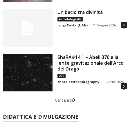
Un bacio tra divinità
Astrofotografia
Luigi Civita (UAN)
-
11 Giugno 2026
0
ShaRA#14.1 – Abell 370 e la
lente gravitazionale dell’Arco
del Drago
279
shara.astrophotography
-
9 Aprile 2026
0
Carica altri
DIDATTICA E DIVULGAZIONE