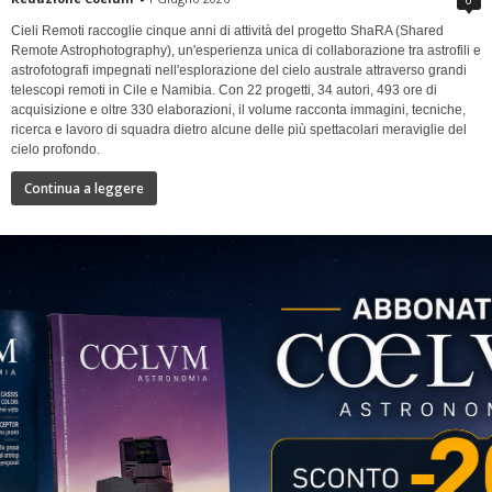
Cieli Remoti raccoglie cinque anni di attività del progetto ShaRA (Shared
Remote Astrophotography), un'esperienza unica di collaborazione tra astrofili e
astrofotografi impegnati nell'esplorazione del cielo australe attraverso grandi
telescopi remoti in Cile e Namibia. Con 22 progetti, 34 autori, 493 ore di
acquisizione e oltre 330 elaborazioni, il volume racconta immagini, tecniche,
ricerca e lavoro di squadra dietro alcune delle più spettacolari meraviglie del
cielo profondo.
Continua a leggere