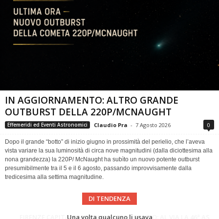
IN AGGIORNAMENTO: ALTRO GRANDE
OUTBURST DELLA 220P/MCNAUGHT
Claudio Pra
-
7 Agosto 2026
0
Effemeridi ed Eventi Astronomici
Dopo il grande “botto” di inizio giugno in prossimità del perielio, che l’aveva
vista variare la sua luminosità di circa nove magnitudini (dalla diciottesima alla
nona grandezza) la 220P/ McNaught ha subìto un nuovo potente outburst
presumibilmente tra il 5 e il 6 agosto, passando improvvisamente dalla
tredicesima alla settima magnitudine.
DI TENDENZA
Cielo del Mese di Agosto 2026
FIRENZE CAPITALE MONDIALE DELLO SPAZIO: AL VIA LA 46ª ASSEMBLEA SCIENTIFICA DEL COSPAR