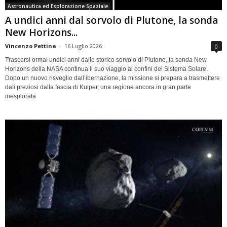
Astronautica ed Esplorazione Spaziale
A undici anni dal sorvolo di Plutone, la sonda
New Horizons...
Vincenzo Pettina
-
16 Luglio 2026
0
Trascorsi ormai undici anni dallo storico sorvolo di Plutone, la sonda New
Horizons della NASA continua il suo viaggio ai confini del Sistema Solare.
Dopo un nuovo risveglio dall’ibernazione, la missione si prepara a trasmettere
dati preziosi dalla fascia di Kuiper, una regione ancora in gran parte
inesplorata