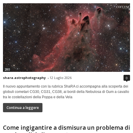
280
shara.astrophotography
-
12 Luglio 2026
0
Il nuovo appuntamento con la rubrica ShaRA ci accompagna alla scoperta dei
globuli cometari CG30, CG31, CG38, ai bordi della Nebulosa di Gum a cavallo
tra le costellazioni della Poppa e della Vela
Continua a leggere
Come ingigantire a dismisura un problema di