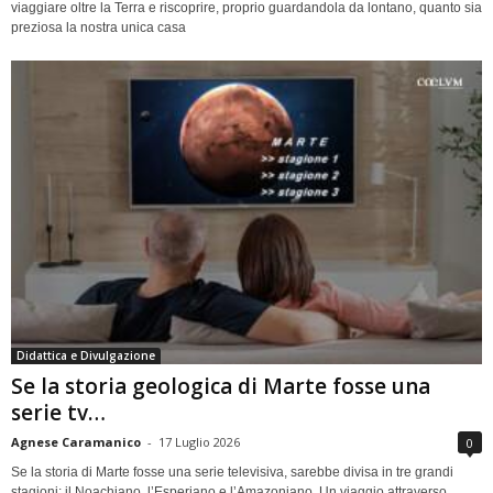
viaggiare oltre la Terra e riscoprire, proprio guardandola da lontano, quanto sia
preziosa la nostra unica casa
Didattica e Divulgazione
Se la storia geologica di Marte fosse una
serie tv…
Agnese Caramanico
-
17 Luglio 2026
0
Se la storia di Marte fosse una serie televisiva, sarebbe divisa in tre grandi
stagioni: il Noachiano, l’Esperiano e l’Amazoniano. Un viaggio attraverso