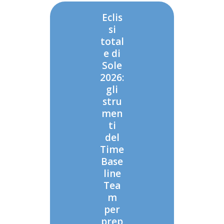
Eclis
si
total
e di
Sole
2026:
gli
stru
men
ti
del
Time
Base
line
Tea
m
per
prep