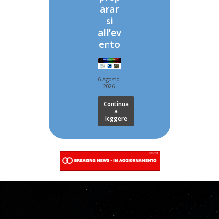
arar
si
all’ev
ento
6 Agosto
2026
Continua
a
leggere