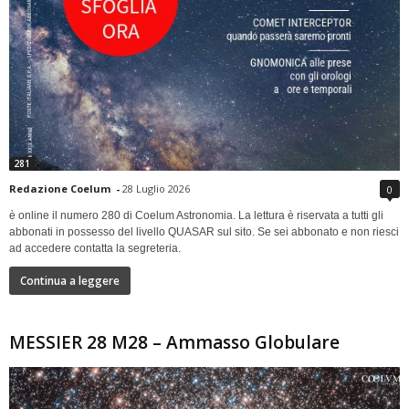
281
Redazione Coelum
-
28 Luglio 2026
0
è online il numero 280 di Coelum Astronomia. La lettura è riservata a tutti gli
abbonati in possesso del livello QUASAR sul sito. Se sei abbonato e non riesci
ad accedere contatta la segreteria.
Continua a leggere
MESSIER 28 M28 – Ammasso Globulare