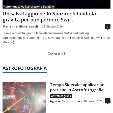
Astronautica ed Esplorazione Spaziale
Un salvataggio nello Spazio: sfidando la
gravità per non perdere Swift
Marianna Michelagnoli
-
23 Giugno 2026
0
Risale a qualche giorno fa la teleconferenza NASA dedicata agli
aggiornamenti sull'operazione di salvataggio per il satellite Swift (la Swift Boost
Mission)
Carica altri
ASTROFOTOGRAFIA
Tempo Siderale: applicazioni
pratiche in Astrofotografia
Astrofotografia
Agnese Caramanico
-
10 Luglio 2026
0