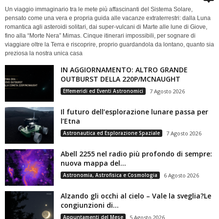
Un viaggio immaginario tra le mete più affascinanti del Sistema Solare,
pensato come una vera e propria guida alle vacanze extraterrestri: dalla Luna
romantica agli asteroidi solitari, dai super-vulcani di Marte alle lune di Giove,
fino alla “Morte Nera” Mimas. Cinque itinerari impossibili, per sognare di
viaggiare oltre la Terra e riscoprire, proprio guardandola da lontano, quanto sia
preziosa la nostra unica casa
IN AGGIORNAMENTO: ALTRO GRANDE
OUTBURST DELLA 220P/MCNAUGHT
Effemeridi ed Eventi Astronomici
7 Agosto 2026
Il futuro dell’esplorazione lunare passa per
l’Etna
Astronautica ed Esplorazione Spaziale
7 Agosto 2026
Abell 2255 nel radio più profondo di sempre:
nuova mappa del...
Astronomia, Astrofisica e Cosmologia
6 Agosto 2026
Alzando gli occhi al cielo – Vale la sveglia?Le
congiunzioni di...
Appuntamenti del Mese
5 Agosto 2026