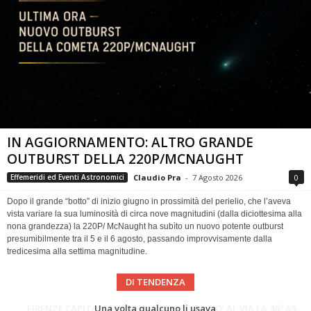
IN AGGIORNAMENTO: ALTRO GRANDE
OUTBURST DELLA 220P/MCNAUGHT
Claudio Pra
-
7 Agosto 2026
0
Effemeridi ed Eventi Astronomici
Dopo il grande “botto” di inizio giugno in prossimità del perielio, che l’aveva
vista variare la sua luminosità di circa nove magnitudini (dalla diciottesima alla
nona grandezza) la 220P/ McNaught ha subìto un nuovo potente outburst
presumibilmente tra il 5 e il 6 agosto, passando improvvisamente dalla
tredicesima alla settima magnitudine.
DI TENDENZA
Cielo del Mese di Agosto 2026
FIRENZE CAPITALE MONDIALE DELLO SPAZIO: AL VIA LA 46ª ASSEMBLEA SCIENTIFICA DEL COSPAR