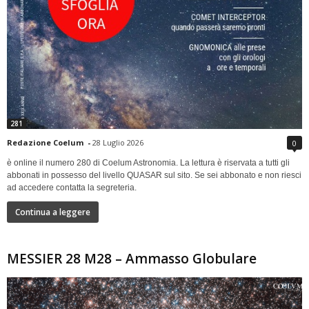
281
Redazione Coelum
-
28 Luglio 2026
0
è online il numero 280 di Coelum Astronomia. La lettura è riservata a tutti gli
abbonati in possesso del livello QUASAR sul sito. Se sei abbonato e non riesci
ad accedere contatta la segreteria.
Continua a leggere
MESSIER 28 M28 – Ammasso Globulare