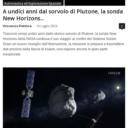
Astronautica ed Esplorazione Spaziale
A undici anni dal sorvolo di Plutone, la sonda
New Horizons...
Vincenzo Pettina
-
16 Luglio 2026
0
Trascorsi ormai undici anni dallo storico sorvolo di Plutone, la sonda New
Horizons della NASA continua il suo viaggio ai confini del Sistema Solare.
Dopo un nuovo risveglio dall’ibernazione, la missione si prepara a trasmettere
dati preziosi dalla fascia di Kuiper, una regione ancora in gran parte
inesplorata