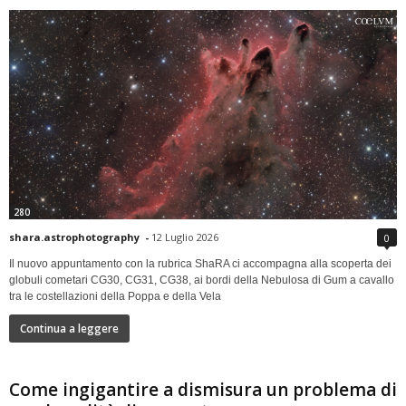
280
shara.astrophotography
-
12 Luglio 2026
0
Il nuovo appuntamento con la rubrica ShaRA ci accompagna alla scoperta dei
globuli cometari CG30, CG31, CG38, ai bordi della Nebulosa di Gum a cavallo
tra le costellazioni della Poppa e della Vela
Continua a leggere
Come ingigantire a dismisura un problema di