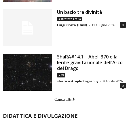
Un bacio tra divinità
Astrofotografia
Luigi Civita (UAN)
-
11 Giugno 2026
0
ShaRA#14.1 – Abell 370 e la
lente gravitazionale dell’Arco
del Drago
279
shara.astrophotography
-
9 Aprile 2026
0
Carica altri
DIDATTICA E DIVULGAZIONE