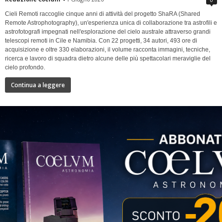
Cieli Remoti raccoglie cinque anni di attività del progetto ShaRA (Shared
Remote Astrophotography), un'esperienza unica di collaborazione tra astrofili e
astrofotografi impegnati nell'esplorazione del cielo australe attraverso grandi
telescopi remoti in Cile e Namibia. Con 22 progetti, 34 autori, 493 ore di
acquisizione e oltre 330 elaborazioni, il volume racconta immagini, tecniche,
ricerca e lavoro di squadra dietro alcune delle più spettacolari meraviglie del
cielo profondo.
Continua a leggere