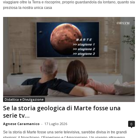
viaggiare oltre la Terra e riscoprire, proprio guardandola da lontano, quanto sia
preziosa la nostra unica casa
Didattica e Divulgazione
Se la storia geologica di Marte fosse una
serie tv…
Agnese Caramanico
-
17 Luglio 2026
0
Se la storia di Marte fosse una serie televisiva, sarebbe divisa in tre grandi
stagioni: il Noachiano, l’Esperiano e l’Amazoniano. Un viaggio attraverso