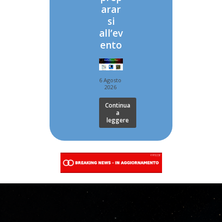
arar
si
all’ev
ento
6 Agosto
2026
Continua
a
leggere