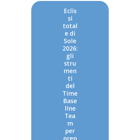
Eclis
si
total
e di
Sole
2026:
gli
stru
men
ti
del
Time
Base
line
Tea
m
per
prep