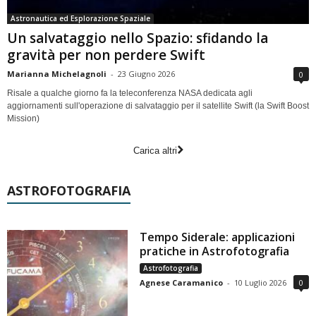
Astronautica ed Esplorazione Spaziale
Un salvataggio nello Spazio: sfidando la
gravità per non perdere Swift
Marianna Michelagnoli
-
23 Giugno 2026
0
Risale a qualche giorno fa la teleconferenza NASA dedicata agli
aggiornamenti sull'operazione di salvataggio per il satellite Swift (la Swift Boost
Mission)
Carica altri
ASTROFOTOGRAFIA
Tempo Siderale: applicazioni
pratiche in Astrofotografia
Astrofotografia
Agnese Caramanico
-
10 Luglio 2026
0