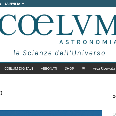
R
LA RIVISTA
COELUM DIGITALE
ABBONATI
SHOP
🛒
Area Riservata
a