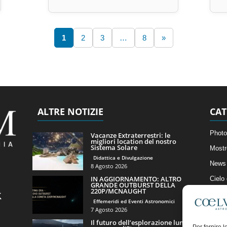
1
2
3
…
8
»
ALTRE NOTIZIE
CAT
Photo
Vacanze Extraterrestri: le
migliori location del nostro
Sistema Solare
Mostr
Didattica e Divulgazione
News 
8 Agosto 2026
IN AGGIORNAMENTO: ALTRO
Cielo
GRANDE OUTBURST DELLA
220P/MCNAUGHT
Astro
Effemeridi ed Eventi Astronomici
Artico
7 Agosto 2026
Il futuro dell’esplorazione lunare
Il Bl