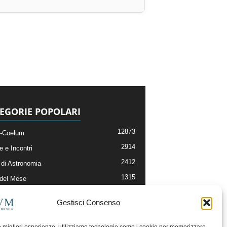
EGORIE POPOLARI
12873
-Coelum
2914
e e Incontri
2412
di Astronomia
1315
 del Mese
365
nomia, Astrofisica e Cosmologia
Gestisci Consenso
268
li e Risorse On-Line
192
og della Redazione