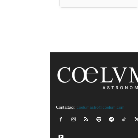
Contattaci:
coelumastro@coelum.com