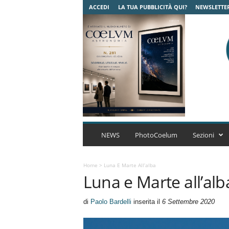
ACCEDI
LA TUA PUBBLICITÀ QUI?
NEWSLETTE
C
o
NEWS
PhotoCoelum
Sezioni
e
l
u
Home
>
Luna E Marte All’alba
Luna e Marte all’alb
m
A
s
di
Paolo Bardelli
inserita il
6 Settembre 2020
t
r
o