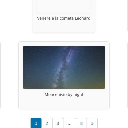
Venere e la cometa Leonard
Moncenisio by night
1
2
3
…
8
»