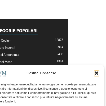
EGORIE POPOLARI
12873
-Coelum
2914
e e Incontri
2408
di Astronomia
1314
 del Mese
364
nomia, Astrofisica e Cosmologia
Gestisci Consenso
268
li e Risorse On-Line
192
og della Redazione
le migliori esperienze, utilizziamo tecnologie come i cookie per memorizzare
 alle informazioni del dispositivo. Il consenso a queste tecnologie ci
i elaborare dati come il comportamento di navigazione o ID unici su questo
consentire o ritirare il consenso può influire negativamente su alcune
he e funzioni.