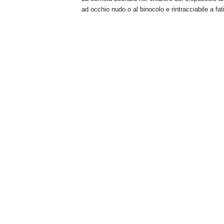
ad occhio nudo o al binocolo e rintracciabile a fat
n
o
m
i
a