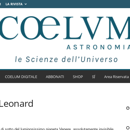
R
LA RIVISTA
COELUM DIGITALE
ABBONATI
SHOP
🛒
Area Riservata
 Leonard
 di sotto del luminosissimo pianeta Venere, assolutamente invisibile