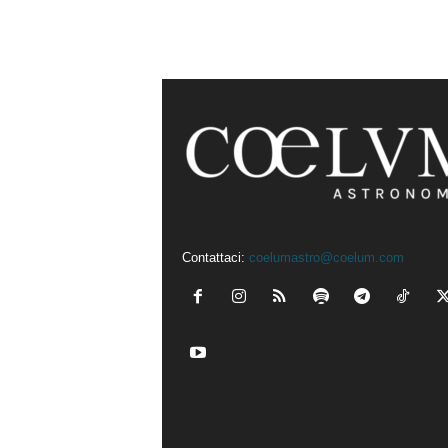
Contattaci:
coelumastro@coelum.com