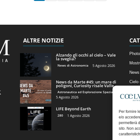
ALTRE NOTIZIE
CAT
Photo
Alzando gli occhi al cielo – Vale
la sveglia?
Mostr
News di Astronomia
5 Agosto 2026
News 
News da Marte #45: un mare di
Cielo
poligoni, Curiosity risale Valle...
Astro
Astronautica ed Esplorazione Spaziale
5 Agosto 2026
Artico
LIFE Beyond Earth
Il Bl
Per fornire 
280
1 Agosto 2026
e/o accedere
permetterà d
sito. Non ac
caratteristic