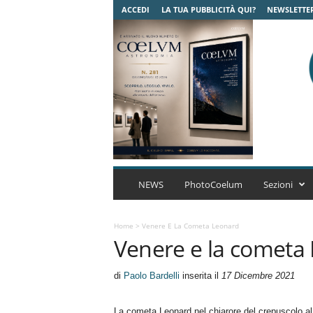
ACCEDI
LA TUA PUBBLICITÀ QUI?
NEWSLETTE
C
o
NEWS
PhotoCoelum
Sezioni
e
l
u
Home
>
Venere E La Cometa Leonard
Venere e la cometa
m
A
s
di
Paolo Bardelli
inserita il
17 Dicembre 2021
t
r
La cometa Leonard nel chiarore del crepuscolo al
o