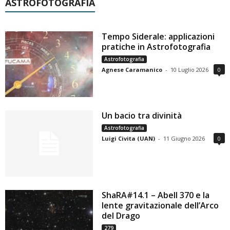
ASTROFOTOGRAFIA
Tempo Siderale: applicazioni
pratiche in Astrofotografia
Astrofotografia
Agnese Caramanico
-
10 Luglio 2026
0
Un bacio tra divinità
Astrofotografia
Luigi Civita (UAN)
-
11 Giugno 2026
0
ShaRA#14.1 – Abell 370 e la
lente gravitazionale dell’Arco
del Drago
279