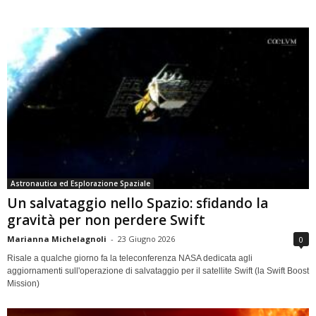
Astronautica ed Esplorazione Spaziale
Un salvataggio nello Spazio: sfidando la
gravità per non perdere Swift
Marianna Michelagnoli
-
23 Giugno 2026
0
Risale a qualche giorno fa la teleconferenza NASA dedicata agli
aggiornamenti sull'operazione di salvataggio per il satellite Swift (la Swift Boost
Mission)