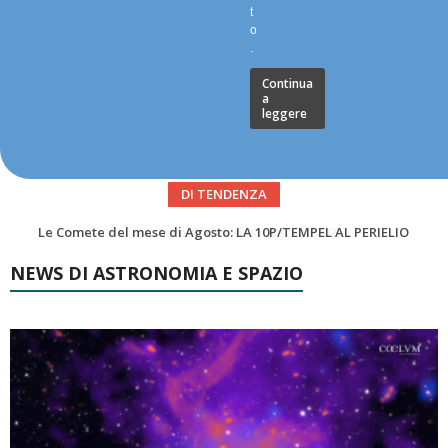
t
o
.
Continua
a
leggere
DI TENDENZA
Asteroidi del mese Agosto 2026
NEWS DI ASTRONOMIA E SPAZIO