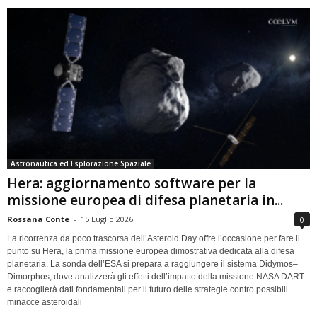
Astronautica ed Esplorazione Spaziale
Hera: aggiornamento software per la
missione europea di difesa planetaria in...
Rossana Conte
-
15 Luglio 2026
0
La ricorrenza da poco trascorsa dell’Asteroid Day offre l’occasione per fare il
punto su Hera, la prima missione europea dimostrativa dedicata alla difesa
planetaria. La sonda dell’ESA si prepara a raggiungere il sistema Didymos–
Dimorphos, dove analizzerà gli effetti dell’impatto della missione NASA DART
e raccoglierà dati fondamentali per il futuro delle strategie contro possibili
minacce asteroidali