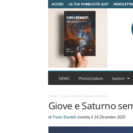
ACCEDI
LA TUA PUBBLICITÀ QUI?
NEWSLETTE
C
o
NEWS
PhotoCoelum
Sezioni
e
l
u
Home
>
Giove E Saturno Sempre Più Vicini
Giove e Saturno sem
m
A
s
di
Paolo Bardelli
inserita il
14 Dicembre 2020
t
r
o