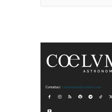
Contattaci:
coelumastro@coelum.com