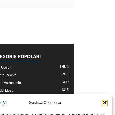
EGORIE POPOLARI
12873
-Coelum
2914
e e Incontri
2409
di Astronomia
1315
 del Mese
365
nomia, Astrofisica e Cosmologia
Gestisci Consenso
268
li e Risorse On-Line
192
og della Redazione