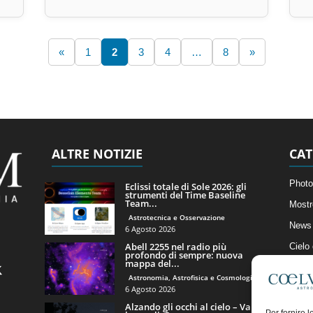
«
1
2
3
4
…
8
»
ALTRE NOTIZIE
CAT
Photo
Eclissi totale di Sole 2026: gli
strumenti del Time Baseline
Team...
Mostr
Astrotecnica e Osservazione
News 
6 Agosto 2026
Abell 2255 nel radio più
Cielo
profondo di sempre: nuova
mappa del...
Astro
Astronomia, Astrofisica e Cosmologia
Artico
6 Agosto 2026
Alzando gli occhi al cielo – Vale
Il Bl