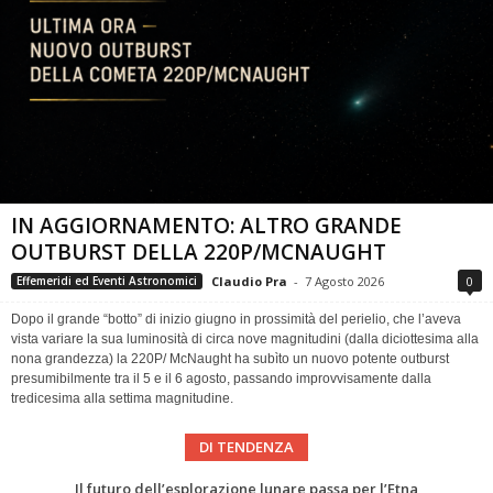
IN AGGIORNAMENTO: ALTRO GRANDE
OUTBURST DELLA 220P/MCNAUGHT
Claudio Pra
-
7 Agosto 2026
0
Effemeridi ed Eventi Astronomici
Dopo il grande “botto” di inizio giugno in prossimità del perielio, che l’aveva
vista variare la sua luminosità di circa nove magnitudini (dalla diciottesima alla
nona grandezza) la 220P/ McNaught ha subìto un nuovo potente outburst
presumibilmente tra il 5 e il 6 agosto, passando improvvisamente dalla
tredicesima alla settima magnitudine.
DI TENDENZA
Eclissi totale di Sole 2026: gli strumenti del Time Baseline Team per prepararsi all’evento