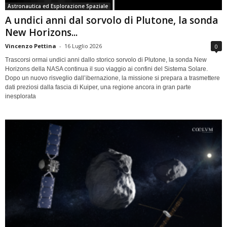
Astronautica ed Esplorazione Spaziale
A undici anni dal sorvolo di Plutone, la sonda
New Horizons...
Vincenzo Pettina
-
16 Luglio 2026
0
Trascorsi ormai undici anni dallo storico sorvolo di Plutone, la sonda New
Horizons della NASA continua il suo viaggio ai confini del Sistema Solare.
Dopo un nuovo risveglio dall’ibernazione, la missione si prepara a trasmettere
dati preziosi dalla fascia di Kuiper, una regione ancora in gran parte
inesplorata