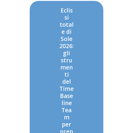
Eclis
si
total
e di
Sole
2026:
gli
stru
men
ti
del
Time
Base
line
Tea
m
per
prep