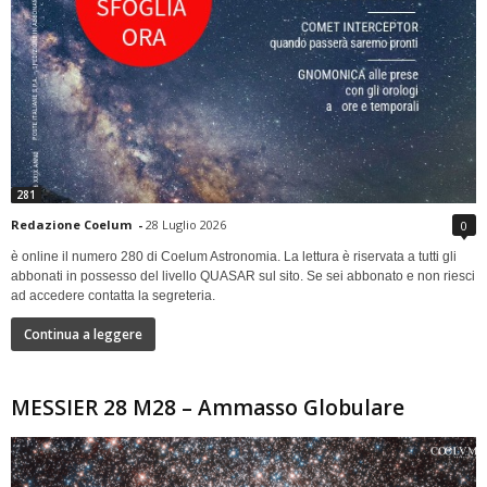
281
Redazione Coelum
-
28 Luglio 2026
0
è online il numero 280 di Coelum Astronomia. La lettura è riservata a tutti gli
abbonati in possesso del livello QUASAR sul sito. Se sei abbonato e non riesci
ad accedere contatta la segreteria.
Continua a leggere
MESSIER 28 M28 – Ammasso Globulare