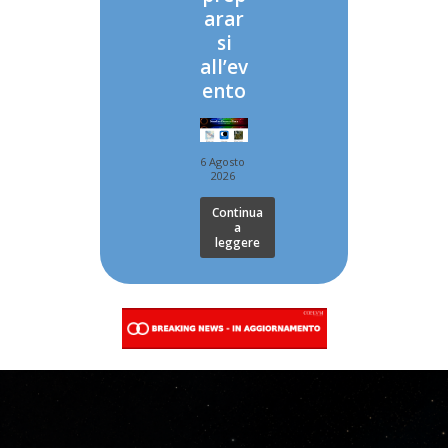
arar
si
all’ev
ento
6 Agosto
2026
Continua
a
leggere