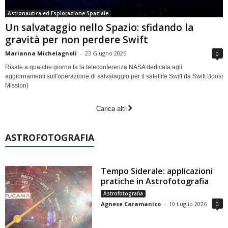
Astronautica ed Esplorazione Spaziale
Un salvataggio nello Spazio: sfidando la
gravità per non perdere Swift
Marianna Michelagnoli
-
23 Giugno 2026
0
Risale a qualche giorno fa la teleconferenza NASA dedicata agli
aggiornamenti sull'operazione di salvataggio per il satellite Swift (la Swift Boost
Mission)
Carica altri
ASTROFOTOGRAFIA
Tempo Siderale: applicazioni
pratiche in Astrofotografia
Astrofotografia
Agnese Caramanico
-
10 Luglio 2026
0