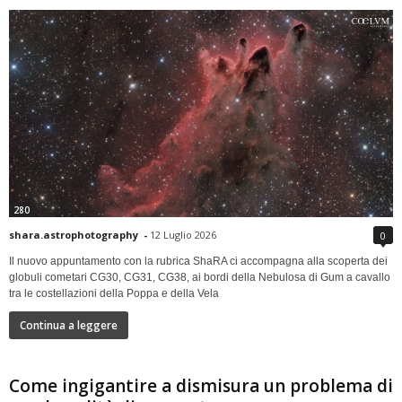
280
shara.astrophotography
-
12 Luglio 2026
0
Il nuovo appuntamento con la rubrica ShaRA ci accompagna alla scoperta dei
globuli cometari CG30, CG31, CG38, ai bordi della Nebulosa di Gum a cavallo
tra le costellazioni della Poppa e della Vela
Continua a leggere
Come ingigantire a dismisura un problema di