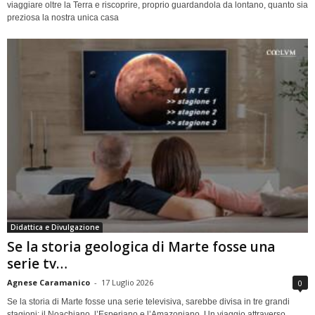
viaggiare oltre la Terra e riscoprire, proprio guardandola da lontano, quanto sia
preziosa la nostra unica casa
Didattica e Divulgazione
Se la storia geologica di Marte fosse una
serie tv…
Agnese Caramanico
-
17 Luglio 2026
0
Se la storia di Marte fosse una serie televisiva, sarebbe divisa in tre grandi
stagioni: il Noachiano, l’Esperiano e l’Amazoniano. Un viaggio attraverso