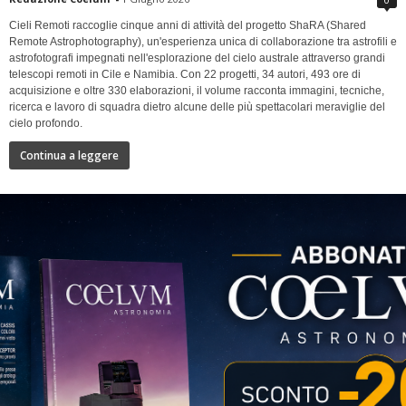
Cieli Remoti raccoglie cinque anni di attività del progetto ShaRA (Shared
Remote Astrophotography), un'esperienza unica di collaborazione tra astrofili e
astrofotografi impegnati nell'esplorazione del cielo australe attraverso grandi
telescopi remoti in Cile e Namibia. Con 22 progetti, 34 autori, 493 ore di
acquisizione e oltre 330 elaborazioni, il volume racconta immagini, tecniche,
ricerca e lavoro di squadra dietro alcune delle più spettacolari meraviglie del
cielo profondo.
Continua a leggere