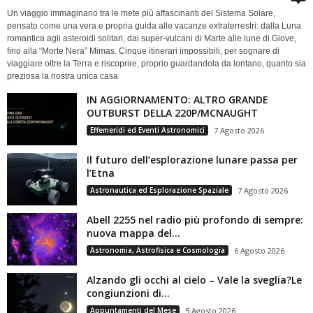
Un viaggio immaginario tra le mete più affascinanti del Sistema Solare,
pensato come una vera e propria guida alle vacanze extraterrestri: dalla Luna
romantica agli asteroidi solitari, dai super-vulcani di Marte alle lune di Giove,
fino alla “Morte Nera” Mimas. Cinque itinerari impossibili, per sognare di
viaggiare oltre la Terra e riscoprire, proprio guardandola da lontano, quanto sia
preziosa la nostra unica casa
IN AGGIORNAMENTO: ALTRO GRANDE
OUTBURST DELLA 220P/MCNAUGHT
Effemeridi ed Eventi Astronomici
7 Agosto 2026
Il futuro dell’esplorazione lunare passa per
l’Etna
Astronautica ed Esplorazione Spaziale
7 Agosto 2026
Abell 2255 nel radio più profondo di sempre:
nuova mappa del...
Astronomia, Astrofisica e Cosmologia
6 Agosto 2026
Alzando gli occhi al cielo – Vale la sveglia?Le
congiunzioni di...
Appuntamenti del Mese
5 Agosto 2026