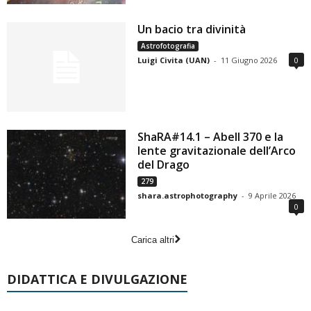
Un bacio tra divinità
Astrofotografia
Luigi Civita (UAN)
-
11 Giugno 2026
0
ShaRA#14.1 – Abell 370 e la
lente gravitazionale dell’Arco
del Drago
279
shara.astrophotography
-
9 Aprile 2026
0
Carica altri
DIDATTICA E DIVULGAZIONE