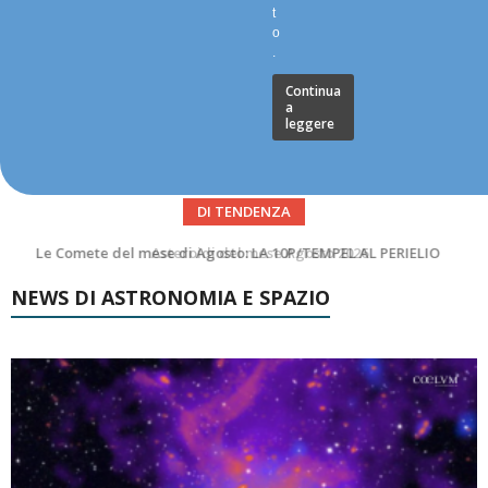
t
o
.
Continua
a
leggere
DI TENDENZA
Asteroidi del mese Agosto 2026
NEWS DI ASTRONOMIA E SPAZIO