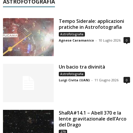
ASTROFOTOGRAFIA
Tempo Siderale: applicazioni
pratiche in Astrofotografia
Astrofotografia
Agnese Caramanico
-
10 Luglio 2026
0
Un bacio tra divinità
Astrofotografia
Luigi Civita (UAN)
-
11 Giugno 2026
0
ShaRA#14.1 – Abell 370 e la
lente gravitazionale dell’Arco
del Drago
279