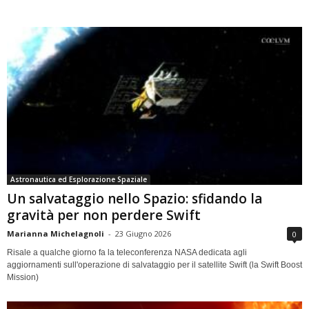
Astronautica ed Esplorazione Spaziale
Un salvataggio nello Spazio: sfidando la
gravità per non perdere Swift
Marianna Michelagnoli
-
23 Giugno 2026
0
Risale a qualche giorno fa la teleconferenza NASA dedicata agli
aggiornamenti sull'operazione di salvataggio per il satellite Swift (la Swift Boost
Mission)