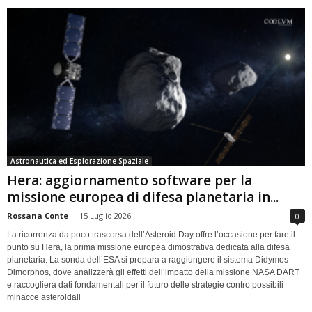
Astronautica ed Esplorazione Spaziale
Hera: aggiornamento software per la
missione europea di difesa planetaria in...
Rossana Conte
-
15 Luglio 2026
0
La ricorrenza da poco trascorsa dell’Asteroid Day offre l’occasione per fare il
punto su Hera, la prima missione europea dimostrativa dedicata alla difesa
planetaria. La sonda dell’ESA si prepara a raggiungere il sistema Didymos–
Dimorphos, dove analizzerà gli effetti dell’impatto della missione NASA DART
e raccoglierà dati fondamentali per il futuro delle strategie contro possibili
minacce asteroidali